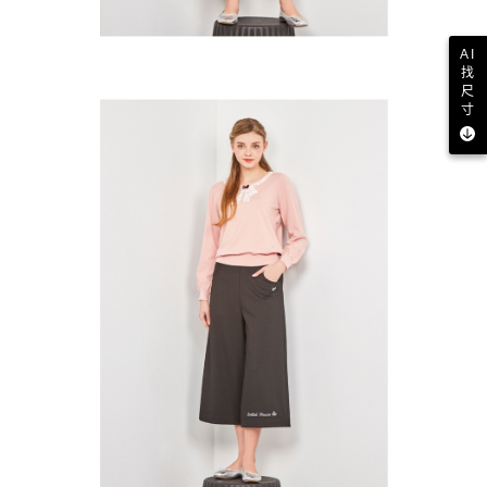
AI
找
尺
寸