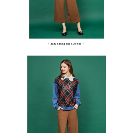
買賣價金債權讓與本公司後，依約使用本公司帳單繳交帳款。
後付繳納相關費用。
2.基於同意付款使用「大哥付你分期」之契約關係目的，商店將以您的個人
付款後萊爾富取貨
※ 交易是否成功請以「AFTEE先享後付 」之結帳頁面顯示為準，若有關於
資料（包含姓名、電話或地址）提供予台灣大哥大進項蒐集、處理及利用，
是否繳費成功／繳費後需取消欲退款等相關疑問，請聯繫「AFTEE先享後付
免運費
由本公司與您本人進行分期帳單所需資料之確認、核對及更正。
客戶支援中心」
https://netprotections.freshdesk.com/support/home
3.完整用戶服務條款，請詳閱以下連結：
https://oppay.tw/userRule
7-11取貨付款
【注意事項】
１．透過由恩沛科技股份有限公司提供之「AFTEE先享後付」服務完成之交
免運費
易，需依本服務之必要範圍內提供個人資料，並將交易相關給付款項請求債
權轉讓予恩沛科技股份有限公司。
付款後7-11取貨
２．關於個人資料處理事宜，請瀏覽以下網址：
免運費
https://aftee.tw/terms/#terms3
３．未成年的使用者請事先徵得法定代理人或監護人之同意方可使用
宅配
「AFTEE先享後付」，若未經同意申辦者引起之損失，本公司不負相關責
任。
免運費
４．使用「AFTEE先享後付」時，將依據個別帳號之用戶狀況，依本公司即
時審查核予不同之上限額度；若仍有額度不足之情形，本公司將視審查結果
離島宅配
請求用戶進行身份認證。
免運費
５．嚴禁一人註冊多個帳號或使用他人資訊註冊。若發現惡意使用之情形，
恩沛科技股份有限公司將有權停止該用戶之使用額度並採取法律行動。