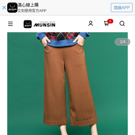
滿心線上購
開啟APP
立刻使用官方APP
0
1
/
4