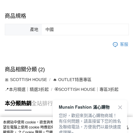
商品規格
產地
中國
客服
商品相關分類 (2)
🎀 SCOTTISH HOUSE
🔥 OUTLET特惠專區
📍本月精選｜精選3折起
🏵️SCOTTISH HOUSE｜專區3折起
本分類熱銷
全站排行
Munsin Fashion 滿心購物
您好，歡迎來到滿心購物商城！
有任何問題，請直接留下您的姓名
本網站中使用 cookie，欲查詢有關本網站使用 cookie 方式之詳情，及若您不希
及聯絡電話，方便我們以最快速度
熱門標籤
望在電腦上使用 cookie 時應如何變更電腦的 cookie 設定，請參閱本網站「
隱私
處理喔~
權條款
」之 Cookie 聲明。您繼續使用本網站即表示您同意本公司得按本網站使