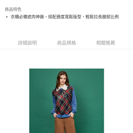
街口支付
商品特色
悠遊付
衣櫃必備遮肉神器，搭配適度寬鬆版型，輕鬆拉長腿部比例
大哥付你分期
相關說明
【大哥付你分期使用說明】
AFTEE先享後付
1.本服務由台灣大哥大提供，台灣大哥大用戶可立即使用無須另外申請。
詳細說明
商品規格
相關推薦
2.付款方式選擇「大哥付你分期」，訂單成立後會自動跳轉到大哥付的交易
相關說明
流程，驗證手機門號後，選擇欲分期的期數、繳款截止日，確認付款後即完
【關於「AFTEE先享後付」】
成交易。
ATM付款
AFTEE先享後付是「在收到商品之後才付款」的支付方式。 讓您購物簡單
3.實際核准額度、可分期數及費用金額請依後續交易確認頁面所載為準。
便利好安心！
4.訂單成立30分鐘內，如未前往確認交易或遇審核未通過，訂單將自動取
１．簡單：不需註冊會員、不需綁卡、不需儲值。
運送方式
消。如遇「轉專審核」未通過狀況，表示未達大哥付你分期系統評分，恕無
２．便利：只要手機號碼，簡訊認證，即可結帳。
法說明評估內容。
３．安心：先確認商品／服務後，再付款。
全家取貨付款
【繳款方式說明】
1.分期款項不併入電信帳單，「大哥付你分期」於每月結算日後寄送繳費提
免運費
【「AFTEE先享後付」結帳流程】
醒簡訊。
１．於結帳方式選擇「AFTEE先享後付」後，將跳轉至「AFTEE先享後付」
2.透過簡訊連結打開帳單後，可選擇「超商條碼／台灣大直營門市／銀行轉
付款後全家取貨
結帳頁面，進行簡訊認證並確認金額後，即可完成結帳。
帳／街口支付／iPASS MONEY」等通路繳費。
２．訂單成立數日內，您將收到繳費通知簡訊。
免運費
３．收到繳費通知簡訊後14天內，點擊此簡訊中的連結，可透過四大超商／
【注意事項】
ATM／網路銀行／等多元方式進行付款，方視為交易完成。
萊爾富取貨付款
1.本服務係由「台灣大哥大股份有限公司」（以下簡稱本公司）所提供，讓
※ 請注意：結帳手續完成當下不需立刻繳費，但若您需要取消訂單，請聯絡
用戶於交易時，得透過本服務購買商品或服務，並由商店將買賣／分期付款
免運費
購買商品的店家。未經商家同意取消之訂單仍視為有效，需透過AFTEE先享