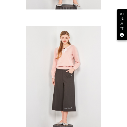
AI
找
尺
寸