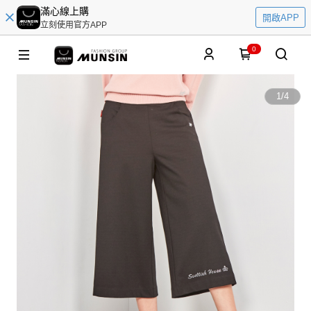
滿心線上購
開啟APP
立刻使用官方APP
0
1
/
4