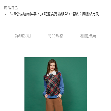
街口支付
商品特色
悠遊付
衣櫃必備遮肉神器，搭配適度寬鬆版型，輕鬆拉長腿部比例
大哥付你分期
相關說明
【大哥付你分期使用說明】
AFTEE先享後付
1.本服務由台灣大哥大提供，台灣大哥大用戶可立即使用無須另外申請。
詳細說明
商品規格
相關推薦
2.付款方式選擇「大哥付你分期」，訂單成立後會自動跳轉到大哥付的交易
相關說明
流程，驗證手機門號後，選擇欲分期的期數、繳款截止日，確認付款後即完
【關於「AFTEE先享後付」】
成交易。
ATM付款
AFTEE先享後付是「在收到商品之後才付款」的支付方式。 讓您購物簡單
3.實際核准額度、可分期數及費用金額請依後續交易確認頁面所載為準。
便利好安心！
4.訂單成立30分鐘內，如未前往確認交易或遇審核未通過，訂單將自動取
１．簡單：不需註冊會員、不需綁卡、不需儲值。
運送方式
消。如遇「轉專審核」未通過狀況，表示未達大哥付你分期系統評分，恕無
２．便利：只要手機號碼，簡訊認證，即可結帳。
法說明評估內容。
３．安心：先確認商品／服務後，再付款。
全家取貨付款
【繳款方式說明】
1.分期款項不併入電信帳單，「大哥付你分期」於每月結算日後寄送繳費提
免運費
【「AFTEE先享後付」結帳流程】
醒簡訊。
１．於結帳方式選擇「AFTEE先享後付」後，將跳轉至「AFTEE先享後付」
2.透過簡訊連結打開帳單後，可選擇「超商條碼／台灣大直營門市／銀行轉
付款後全家取貨
結帳頁面，進行簡訊認證並確認金額後，即可完成結帳。
帳／街口支付／iPASS MONEY」等通路繳費。
２．訂單成立數日內，您將收到繳費通知簡訊。
免運費
３．收到繳費通知簡訊後14天內，點擊此簡訊中的連結，可透過四大超商／
【注意事項】
ATM／網路銀行／等多元方式進行付款，方視為交易完成。
萊爾富取貨付款
1.本服務係由「台灣大哥大股份有限公司」（以下簡稱本公司）所提供，讓
※ 請注意：結帳手續完成當下不需立刻繳費，但若您需要取消訂單，請聯絡
用戶於交易時，得透過本服務購買商品或服務，並由商店將買賣／分期付款
免運費
購買商品的店家。未經商家同意取消之訂單仍視為有效，需透過AFTEE先享