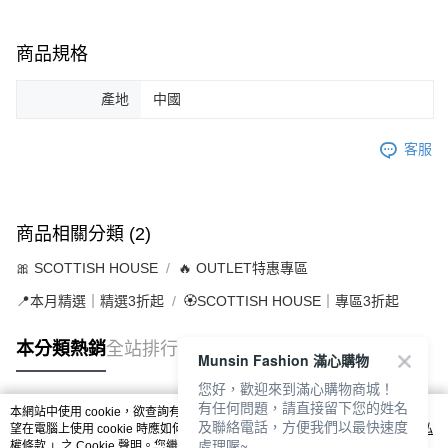
商品規格
產地
中國
客服
商品相關分類 (2)
🎀 SCOTTISH HOUSE
🔥 OUTLET特惠專區
📍本月精選｜精選3折起
🏵️SCOTTISH HOUSE｜專區3折起
本分類熱銷
全站排行
Munsin Fashion 滿心購物
您好，歡迎來到滿心購物商城！
有任何問題，請直接留下您的姓名
本網站中使用 cookie，欲查詢有關本網站使用 cookie 方式之詳情，及若您不希
及聯絡電話，方便我們以最快速度
熱門標籤
望在電腦上使用 cookie 時應如何變更電腦的 cookie 設定，請參閱本網站「
隱私
處理喔~
權條款
」之 Cookie 聲明。您繼續使用本網站即表示您同意本公司得按本網站使