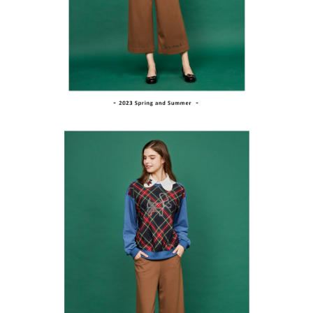
買賣價金債權讓與本公司後，依約使用本公司帳單繳交帳款。
後付繳納相關費用。
2.基於同意付款使用「大哥付你分期」之契約關係目的，商店將以您的個人
付款後萊爾富取貨
※ 交易是否成功請以「AFTEE先享後付 」之結帳頁面顯示為準，若有關於
資料（包含姓名、電話或地址）提供予台灣大哥大進項蒐集、處理及利用，
是否繳費成功／繳費後需取消欲退款等相關疑問，請聯繫「AFTEE先享後付
免運費
由本公司與您本人進行分期帳單所需資料之確認、核對及更正。
客戶支援中心」
https://netprotections.freshdesk.com/support/home
3.完整用戶服務條款，請詳閱以下連結：
https://oppay.tw/userRule
7-11取貨付款
【注意事項】
１．透過由恩沛科技股份有限公司提供之「AFTEE先享後付」服務完成之交
免運費
易，需依本服務之必要範圍內提供個人資料，並將交易相關給付款項請求債
權轉讓予恩沛科技股份有限公司。
付款後7-11取貨
２．關於個人資料處理事宜，請瀏覽以下網址：
免運費
https://aftee.tw/terms/#terms3
３．未成年的使用者請事先徵得法定代理人或監護人之同意方可使用
宅配
「AFTEE先享後付」，若未經同意申辦者引起之損失，本公司不負相關責
任。
免運費
４．使用「AFTEE先享後付」時，將依據個別帳號之用戶狀況，依本公司即
時審查核予不同之上限額度；若仍有額度不足之情形，本公司將視審查結果
離島宅配
請求用戶進行身份認證。
免運費
５．嚴禁一人註冊多個帳號或使用他人資訊註冊。若發現惡意使用之情形，
恩沛科技股份有限公司將有權停止該用戶之使用額度並採取法律行動。