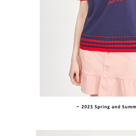
離島宅配
５．嚴禁
免運費
形，恩沛
動。