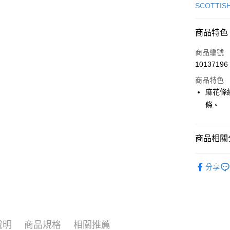
信用卡一
SCOTTIS
超商取貨
商品特色
LINE Pay
商品編號
Apple Pay
10137196
商品特色
街口支付
麻花條
悠遊付
條。
大哥付你
相關說明
商品相關分
【大哥付
AFTEE先
1.本服務
🎀 SCOTT
2.付款方
相關說明
分享
流程，驗
【關於「A
🎀 SCOTT
ATM付款
完成交易
AFTEE
3.實際核
便利好安
▶女裝
4.訂單成
１．簡單
消。如遇
２．便利
📍本月精
運送方式
無法說明
３．安心
說明
商品規格
相關推薦
【繳款方