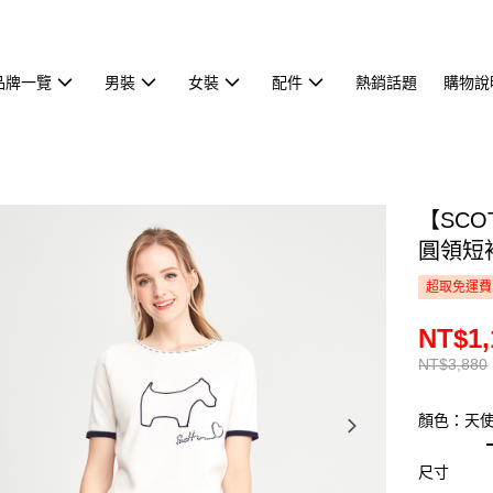
品牌一覽
男裝
女裝
配件
熱銷話題
購物說
【SCO
圓領短袖
超取免運費
NT$1,
NT$3,880
顏色：天
尺寸