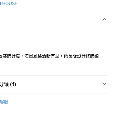
次付款
H HOUSE
付款
紋裝飾針織，海軍風格清新有型，微長版設計修飾線
分期
類 (4)
你分期使用說明】
享後付
由台灣大哥大提供，台灣大哥大用戶可立即使用無須另外申請。
ISH HOUSE
🔥 OUTLET特惠專區
式選擇「大哥付你分期」，訂單成立後會自動跳轉到大哥付的交易
客服
證手機門號後，選擇欲分期的期數、繳款截止日，確認付款後即
FTEE先享後付」】
ISH HOUSE
上衣｜針織
。
先享後付是「在收到商品之後才付款」的支付方式。 讓您購物簡單
准額度、可分期數及費用金額請依後續交易確認頁面所載為準。
心！
上衣
針織衫/毛衣
立30分鐘內，如未前往確認交易或遇審核未通過，訂單將自動取
：不需註冊會員、不需綁卡、不需儲值。
「轉專審核」未通過狀況，表示未達大哥付你分期系統評分，恕
：只要手機號碼，簡訊認證，即可結帳。
選｜精選3折起
🏵️SCOTTISH HOUSE｜專區3折起
評估內容。
：先確認商品／服務後，再付款。
式說明】