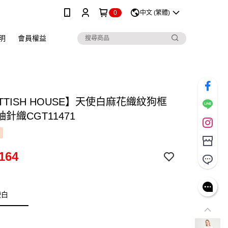
0
中文 (繁體)
明
會員權益
TTISH HOUSE】天使白麻花織紋狗框
針織CGT11471
164
使白