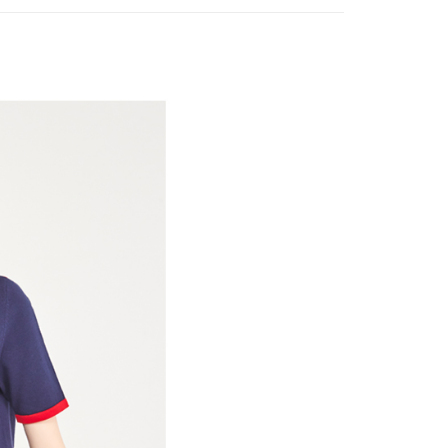
付款
項不併入電信帳單，「大哥付你分期」於每月結算日後寄送繳費提
EE先享後付」結帳流程】
方式選擇「AFTEE先享後付」後，將跳轉至「AFTEE先享後
訊連結打開帳單後，可選擇「超商條碼／台灣大直營門市／銀行轉
頁面，進行簡訊認證並確認金額後，即可完成結帳。
付／iPASS MONEY」等通路繳費。
家取貨
成立數日內，您將收到繳費通知簡訊。
費通知簡訊後14天內，點擊此簡訊中的連結，可透過四大超商
項】
網路銀行／等多元方式進行付款，方視為交易完成。
係由「台灣大哥大股份有限公司」（以下簡稱本公司）所提供，讓
：結帳手續完成當下不需立刻繳費，但若您需要取消訂單，請聯
貨付款
易時，得透過本服務購買商品或服務，並由商店將買賣／分期付
的店家。未經商家同意取消之訂單仍視為有效，需透過AFTEE
金債權讓與本公司後，依約使用本公司帳單繳交帳款。
繳納相關費用。
意付款使用「大哥付你分期」之契約關係目的，商店將以您的個人
否成功請以「AFTEE先享後付 」之結帳頁面顯示為準，若有關於
含姓名、電話或地址）提供予台灣大哥大進項蒐集、處理及利
功／繳費後需取消欲退款等相關疑問，請聯繫「AFTEE先享後
爾富取貨
公司與您本人進行分期帳單所需資料之確認、核對及更正。
援中心」
https://netprotections.freshdesk.com/support/home
戶服務條款，請詳閱以下連結：
https://oppay.tw/userRule
項】
付款
恩沛科技股份有限公司提供之「AFTEE先享後付」服務完成之
依本服務之必要範圍內提供個人資料，並將交易相關給付款項請
讓予恩沛科技股份有限公司。
個人資料處理事宜，請瀏覽以下網址：
1取貨
ee.tw/terms/#terms3
年的使用者請事先徵得法定代理人或監護人之同意方可使用
E先享後付」，若未經同意申辦者引起之損失，本公司不負相關責
AFTEE先享後付」時，將依據個別帳號之用戶狀況，依本公司
核予不同之上限額度；若仍有額度不足之情形，本公司將視審查
用戶進行身份認證。