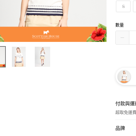
S
數量
付款與運
超取免運
付款方式
品牌