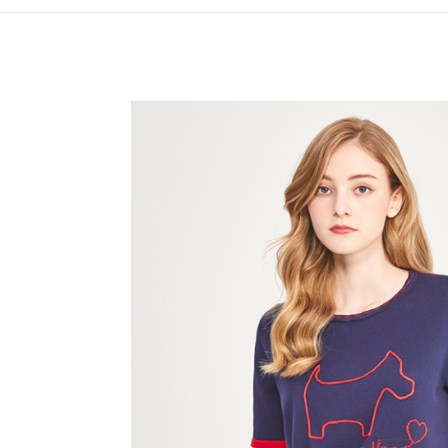
全家取貨
1.分期款
【「AFT
醒簡訊。
免運費
１．於結帳
2.透過簡
付」結帳
帳／街口支
付款後全
２．訂單
３．收到繳
免運費
【注意事
／ATM／
1.本服務
※ 請注意
萊爾富取
用戶於交
絡購買商品
款買賣價
先享後付
免運費
2.基於同
※ 交易是
資料（包
是否繳費成
付款後萊
用，由本
付客戶支
免運費
3.完整用
【注意事
7-11取貨
１．透過由
交易，需
免運費
求債權轉
２．關於
付款後7-1
https://aft
免運費
３．未成
「AFTE
宅配
任。
４．使用「
免運費
即時審查
結果請求