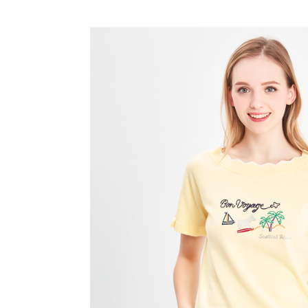
帳／街口支
付款後全
２．訂單
３．收到繳
免運費
【注意事
／ATM／
1.本服務
※ 請注意
萊爾富取
用戶於交
絡購買商品
款買賣價
先享後付
免運費
2.基於同
※ 交易是
資料（包
是否繳費成
付款後萊
用，由本
付客戶支
免運費
3.完整用
【注意事
7-11取貨
１．透過由
交易，需
免運費
求債權轉
２．關於
付款後7-1
https://aft
免運費
３．未成
「AFTE
宅配
任。
４．使用「
免運費
即時審查
結果請求
離島宅配
５．嚴禁
免運費
形，恩沛
動。