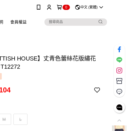
0
中文 (繁體)
明
會員權益
TTISH HOUSE】丈青色蕾絲花版繡花
T12272
104
M
L