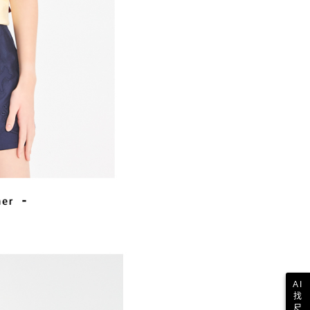
AI
找
尺