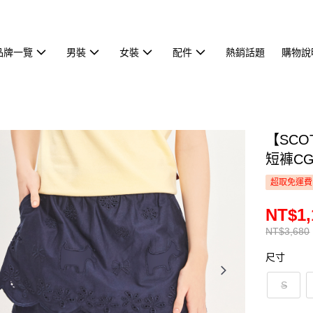
品牌一覽
男裝
女裝
配件
熱銷話題
購物說
【SCO
短褲CG
超取免運費
NT$1,
NT$3,680
尺寸
S