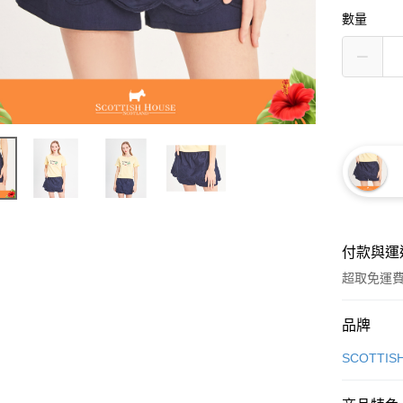
數量
付款與運
超取免運
付款方式
品牌
信用卡一
SCOTTIS
超商取貨