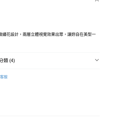
緻繡花設計，兩層立體視覺效果出眾，讓妳自在美型一
分期
類 (4)
你分期使用說明】
享後付
由台灣大哥大提供，台灣大哥大用戶可立即使用無須另外申請。
ISH HOUSE
🔥 OUTLET特惠專區
式選擇「大哥付你分期」，訂單成立後會自動跳轉到大哥付的交易
客服
證手機門號後，選擇欲分期的期數、繳款截止日，確認付款後即
FTEE先享後付」】
ISH HOUSE
下著｜褲裝
。
先享後付是「在收到商品之後才付款」的支付方式。 讓您購物簡單
准額度、可分期數及費用金額請依後續交易確認頁面所載為準。
心！
褲裝
短褲
立30分鐘內，如未前往確認交易或遇審核未通過，訂單將自動取
：不需註冊會員、不需綁卡、不需儲值。
「轉專審核」未通過狀況，表示未達大哥付你分期系統評分，恕
：只要手機號碼，簡訊認證，即可結帳。
選｜精選3折起
🏵️SCOTTISH HOUSE｜專區3折起
評估內容。
：先確認商品／服務後，再付款。
式說明】
付款
項不併入電信帳單，「大哥付你分期」於每月結算日後寄送繳費提
EE先享後付」結帳流程】
方式選擇「AFTEE先享後付」後，將跳轉至「AFTEE先享後
訊連結打開帳單後，可選擇「超商條碼／台灣大直營門市／銀行轉
頁面，進行簡訊認證並確認金額後，即可完成結帳。