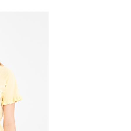
付／iPASS MONEY」等通路繳費。
家取貨
成立數日內，您將收到繳費通知簡訊。
費通知簡訊後14天內，點擊此簡訊中的連結，可透過四大超商
項】
網路銀行／等多元方式進行付款，方視為交易完成。
係由「台灣大哥大股份有限公司」（以下簡稱本公司）所提供，讓
：結帳手續完成當下不需立刻繳費，但若您需要取消訂單，請聯
貨付款
易時，得透過本服務購買商品或服務，並由商店將買賣／分期付
的店家。未經商家同意取消之訂單仍視為有效，需透過AFTEE
金債權讓與本公司後，依約使用本公司帳單繳交帳款。
繳納相關費用。
意付款使用「大哥付你分期」之契約關係目的，商店將以您的個人
否成功請以「AFTEE先享後付 」之結帳頁面顯示為準，若有關於
含姓名、電話或地址）提供予台灣大哥大進項蒐集、處理及利
功／繳費後需取消欲退款等相關疑問，請聯繫「AFTEE先享後
爾富取貨
公司與您本人進行分期帳單所需資料之確認、核對及更正。
援中心」
https://netprotections.freshdesk.com/support/home
戶服務條款，請詳閱以下連結：
https://oppay.tw/userRule
項】
付款
恩沛科技股份有限公司提供之「AFTEE先享後付」服務完成之
依本服務之必要範圍內提供個人資料，並將交易相關給付款項請
讓予恩沛科技股份有限公司。
個人資料處理事宜，請瀏覽以下網址：
1取貨
ee.tw/terms/#terms3
年的使用者請事先徵得法定代理人或監護人之同意方可使用
E先享後付」，若未經同意申辦者引起之損失，本公司不負相關責
AFTEE先享後付」時，將依據個別帳號之用戶狀況，依本公司
核予不同之上限額度；若仍有額度不足之情形，本公司將視審查
用戶進行身份認證。
一人註冊多個帳號或使用他人資訊註冊。若發現惡意使用之情
科技股份有限公司將有權停止該用戶之使用額度並採取法律行