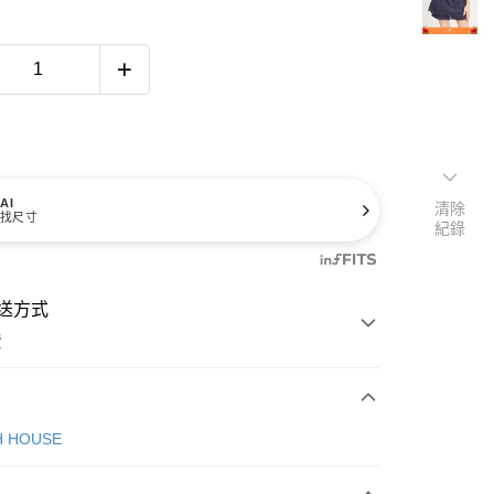
AI
清除
找尺寸
紀錄
送方式
費
次付款
H HOUSE
付款