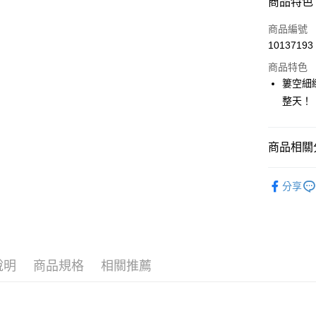
商品特色
LINE Pay
商品編號
Apple Pay
10137193
商品特色
街口支付
簍空細
悠遊付
整天！
大哥付你
相關說明
商品相關分
【大哥付
AFTEE先
1.本服務
🎀 SCOTT
2.付款方
相關說明
分享
流程，驗
【關於「A
🎀 SCOTT
ATM付款
完成交易
AFTEE
3.實際核
便利好安
▶女裝
4.訂單成
１．簡單
消。如遇
２．便利
📍本月精
運送方式
無法說明
３．安心
說明
商品規格
相關推薦
【繳款方
全家取貨
1.分期款
【「AFT
醒簡訊。
免運費
１．於結帳
2.透過簡
付」結帳