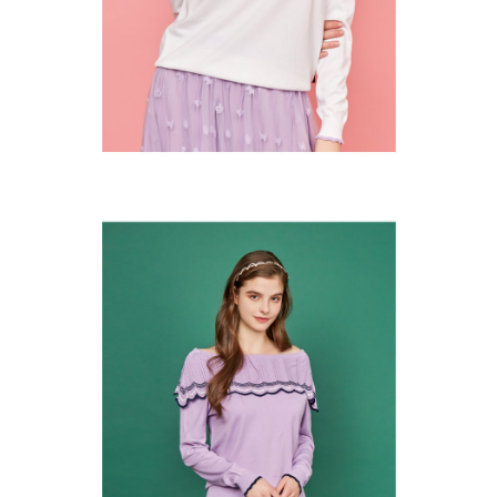
の同意を得ればAFTEEをご利用いただけます。
個人情報の処理、利用について疑問がある、または関連する法律の権利を
行使したい場合は、ネットプロテクションズ
cs_tw@netprotections.co.jp
にご連絡ください。上記に示した個人情報を、必要な購入注文書とあわせ
てAFTEEにご提供いただく、またはAFTEEにあなたの個人情報の収集、処
理、利用を許可することににご同意いただけない場合は、当サービスを選
択しないでください。