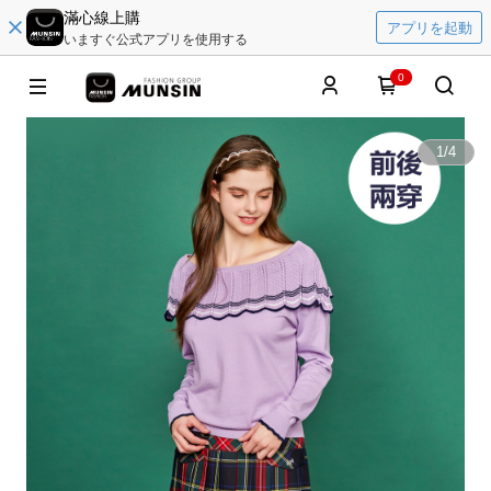
滿心線上購
アプリを起動
いますぐ公式アプリを使用する
0
1
/
4