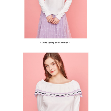
支払いを選択できます。
付款後萊爾富取貨
お支払期限は、ショップが請求した期日と、AFTEEで延長できる日数をも
とに計算されます。AFTEEで注文すると、商品を受け取るまで支払い期限
送料無料
【注意事項】
を延長できますが、商品を期限内に受け取れない場合があります（例：予
1. 本サービスは「台湾大哥大株式会社」（以下「当社」といいます）によ
約商品や商品到着日が比較的遅い商品）。そのため、商品到着の有無に関
7-11取貨付款
って提供され、ユーザーが取引時に本サービスを通じて商品やサービスを
わらず、AFTEEで指定された期限内にお支払いください。
購入できるようにし、店舗が売買／分割払い売買の債権を当社に譲渡した
送料無料
後、契約に基づいて当社の請求書で帳款を支払うことになります。
二、支払い限度額
2. 「OP Pay Later」を利用する契約関係の目的から、店舗はあなたの個人
付款後7-11取貨
1.初回 AFTEEを ご利用の際に、認証結果及び当社の審査の結果に基づ
情報（名前、電話または住所を含む）を台湾大哥大に提供し、収集、処理
き、限度額が設定されます。
送料無料
および利用するために、当社があなた本人と分割請求書に必要な情報の確
2.決済金額は最低NT$20です。
認、照合および修正を行います。
3.現在、台湾の会員のみご利用いただけます。
宅配
3. 完全なユーザーサービス規約については、以下のリンクを参照してくだ
さい：
https://oppay.tw/userRule
三、利用規約「AFTEE代金後払い」（以下当サービスという）はネットプ
送料無料
ロテクションズ（以下 AFTEE という）が提供し、AFTEEが代金を徴収し
ます。当サービスご利用の際に提供しなければならない個人情報（注文者
離島宅配
の氏名、電話番号、受取人の氏名、電話番号、受取人住所を含むがこれに
送料無料
限らない）は、AFTEEに渡され当サービスで必要な範囲内で利用されま
す。AFTEEの個人情報の収集、処理、利用について、詳細はAFTEE公式ホ
ームページの『個人情報の収集、処理及び利用に関する声明』をご参照く
ださい（
https://aftee.tw/privacypolicy/
）。
AFTEEの初回ご利用の際に、審査を通過すれば、最高額がNT$10,000にな
ります。支払い期限を過ぎた場合、その金額に基づいて年利20%の遅延滞
納金が加算されます。未成年の利用者は、事前に法定代理人または後見人