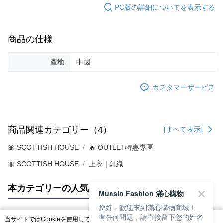
PC版の詳細についてを表示する
商品の仕様
產地
中國
カスタマーサービス
商品関連カテゴリー（4）
[すべて表示]
🎀 SCOTTISH HOUSE
🔥 OUTLET特惠專區
🎀 SCOTTISH HOUSE
上衣｜針織
本カテゴリーの人気商品
サイト全体のランキング
Munsin Fashion 滿心購物
您好，歡迎來到滿心購物商城！
有任何問題，請直接留下您的姓名
当サイトではCookieを使用しています。当サイトのCookie使用に関する詳細