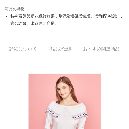
JKOPAY
商品の特徴
Easy Wallet
特殊寬領與緹花織紋效果，增添甜美溫柔氣質。柔和配色設計，
OP Pay Later
適合約會、出遊休閒穿搭。
説明
【OP Pay Later 使用説明】
AFTEE代金後払い
1. 本サービスは台湾大哥大によって提供され、台湾大哥大のユーザーは追
加の申請なしで即時に利用可能です。
説明
詳細について
商品の仕様
おすすめ関連商品
2. 支払い方法で「OP Pay Later」を選択すると、注文が成立した後に自動
一、 AFTEE代金後払いについて
的に OP Pay Later の取引プロセスに移行し、携帯番号を確認後、分割払
ATM払い
1.お支払い方法でAFTEE代金後払いを選択すると、携帯電話認証ウィンド
いの回数や支払い期限を選択し、支払いを確認すると取引が完了します。
ウが表示されます。
3. 実際の承認額、分割回数および費用については、後続の取引確認ページ
2.SMSで認証してお支払い手続を進めてください。
配送方法
を基準とします。
3.注文するときのお支払いは不要です。商品はご指定の住所に配送されま
4. 注文成立後30分以内に確認取引を行わない場合や審査が通過しない場
す。
全家取貨付款
合、注文は自動的にキャンセルされます。「転専審査」に未通過の状況が
4.ご注文が完了すると、携帯に支払い通知のSMSが届きます。アプリ会員
発生した場合は、システムの評価基準に達していないことを意味し、評価
送料無料
の場合は、AFTEE アプリプッシュ通知が届きます。
内容についての説明はいたしかねます。
5.商品受け取り時のお支払いは不要です。商品を確かめてから、SMSまた
付款後全家取貨
はアプリの通知に従って、4大コンビニ、またはATM/オンラインバンキン
グでお支払いください。
送料無料
【支払い方法の説明】
1. 分割払いの金額は電信請求書に統合されず、「OP Pay Later」は毎月の
代金納付期限は最短で 14 日以内ですので、ご注意ください。AFTEE アプ
萊爾富取貨付款
締め日後に支払いリマインダーのSMSを送信します。
リをダウンロードして AFTEE 会員になるとお支払い期限を最長 45 日以内
2. SMSのリンクを通じて請求書を開いた後、「コンビニバーコード／台湾
送料無料
まで延長できます。
大直営店舗／銀行振込／街口支払い／iPASS MONEY」などのチャネルで