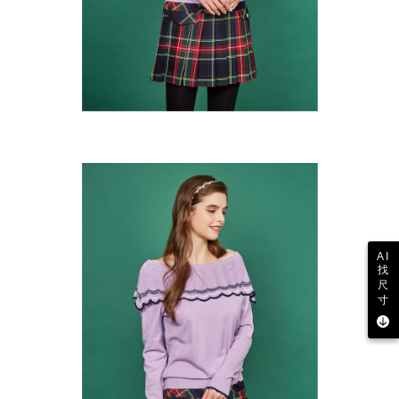
AI
找
尺
寸