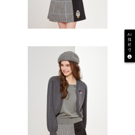
AI
找
尺
寸