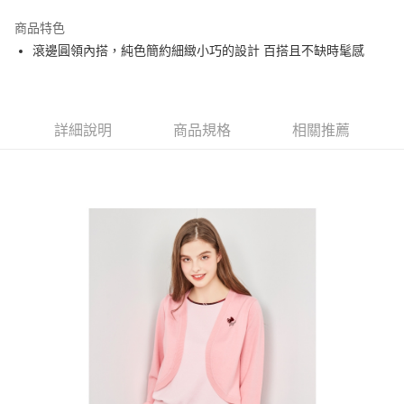
街口支付
商品特色
悠遊付
滾邊圓領內搭，純色簡約細緻小巧的設計 百搭且不缺時髦感
大哥付你分期
相關說明
【大哥付你分期使用說明】
AFTEE先享後付
1.本服務由台灣大哥大提供，台灣大哥大用戶可立即使用無須另外申請。
詳細說明
商品規格
相關推薦
2.付款方式選擇「大哥付你分期」，訂單成立後會自動跳轉到大哥付的交易
相關說明
流程，驗證手機門號後，選擇欲分期的期數、繳款截止日，確認付款後即完
【關於「AFTEE先享後付」】
成交易。
ATM付款
AFTEE先享後付是「在收到商品之後才付款」的支付方式。 讓您購物簡單
3.實際核准額度、可分期數及費用金額請依後續交易確認頁面所載為準。
便利好安心！
4.訂單成立30分鐘內，如未前往確認交易或遇審核未通過，訂單將自動取
１．簡單：不需註冊會員、不需綁卡、不需儲值。
運送方式
消。如遇「轉專審核」未通過狀況，表示未達大哥付你分期系統評分，恕無
２．便利：只要手機號碼，簡訊認證，即可結帳。
法說明評估內容。
３．安心：先確認商品／服務後，再付款。
全家取貨付款
【繳款方式說明】
1.分期款項不併入電信帳單，「大哥付你分期」於每月結算日後寄送繳費提
免運費
【「AFTEE先享後付」結帳流程】
醒簡訊。
１．於結帳方式選擇「AFTEE先享後付」後，將跳轉至「AFTEE先享後付」
2.透過簡訊連結打開帳單後，可選擇「超商條碼／台灣大直營門市／銀行轉
付款後全家取貨
結帳頁面，進行簡訊認證並確認金額後，即可完成結帳。
帳／街口支付／iPASS MONEY」等通路繳費。
２．訂單成立數日內，您將收到繳費通知簡訊。
免運費
３．收到繳費通知簡訊後14天內，點擊此簡訊中的連結，可透過四大超商／
【注意事項】
ATM／網路銀行／等多元方式進行付款，方視為交易完成。
萊爾富取貨付款
1.本服務係由「台灣大哥大股份有限公司」（以下簡稱本公司）所提供，讓
※ 請注意：結帳手續完成當下不需立刻繳費，但若您需要取消訂單，請聯絡
用戶於交易時，得透過本服務購買商品或服務，並由商店將買賣／分期付款
免運費
購買商品的店家。未經商家同意取消之訂單仍視為有效，需透過AFTEE先享