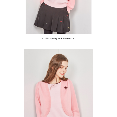
買賣價金債權讓與本公司後，依約使用本公司帳單繳交帳款。
後付繳納相關費用。
2.基於同意付款使用「大哥付你分期」之契約關係目的，商店將以您的個人
付款後萊爾富取貨
※ 交易是否成功請以「AFTEE先享後付 」之結帳頁面顯示為準，若有關於
資料（包含姓名、電話或地址）提供予台灣大哥大進項蒐集、處理及利用，
是否繳費成功／繳費後需取消欲退款等相關疑問，請聯繫「AFTEE先享後付
免運費
由本公司與您本人進行分期帳單所需資料之確認、核對及更正。
客戶支援中心」
https://netprotections.freshdesk.com/support/home
3.完整用戶服務條款，請詳閱以下連結：
https://oppay.tw/userRule
7-11取貨付款
【注意事項】
１．透過由恩沛科技股份有限公司提供之「AFTEE先享後付」服務完成之交
免運費
易，需依本服務之必要範圍內提供個人資料，並將交易相關給付款項請求債
權轉讓予恩沛科技股份有限公司。
付款後7-11取貨
２．關於個人資料處理事宜，請瀏覽以下網址：
免運費
https://aftee.tw/terms/#terms3
３．未成年的使用者請事先徵得法定代理人或監護人之同意方可使用
宅配
「AFTEE先享後付」，若未經同意申辦者引起之損失，本公司不負相關責
任。
免運費
４．使用「AFTEE先享後付」時，將依據個別帳號之用戶狀況，依本公司即
時審查核予不同之上限額度；若仍有額度不足之情形，本公司將視審查結果
離島宅配
請求用戶進行身份認證。
免運費
５．嚴禁一人註冊多個帳號或使用他人資訊註冊。若發現惡意使用之情形，
恩沛科技股份有限公司將有權停止該用戶之使用額度並採取法律行動。