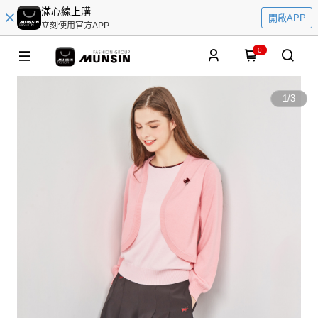
滿心線上購
開啟APP
立刻使用官方APP
0
1
/
3