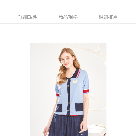
【大哥付你分期使用說明】
AFTEE先享後付
1.本服務由台灣大哥大提供，台灣大哥大用戶可立即使用無須另外申請。
2.付款方式選擇「大哥付你分期」，訂單成立後會自動跳轉到大哥付的交易
相關說明
詳細說明
商品規格
相關推薦
流程，驗證手機門號後，選擇欲分期的期數、繳款截止日，確認付款後即完
【關於「AFTEE先享後付」】
成交易。
ATM付款
AFTEE先享後付是「在收到商品之後才付款」的支付方式。 讓您購物簡單
3.實際核准額度、可分期數及費用金額請依後續交易確認頁面所載為準。
便利好安心！
4.訂單成立30分鐘內，如未前往確認交易或遇審核未通過，訂單將自動取
１．簡單：不需註冊會員、不需綁卡、不需儲值。
運送方式
消。如遇「轉專審核」未通過狀況，表示未達大哥付你分期系統評分，恕無
２．便利：只要手機號碼，簡訊認證，即可結帳。
法說明評估內容。
３．安心：先確認商品／服務後，再付款。
全家取貨付款
【繳款方式說明】
1.分期款項不併入電信帳單，「大哥付你分期」於每月結算日後寄送繳費提
免運費
【「AFTEE先享後付」結帳流程】
醒簡訊。
１．於結帳方式選擇「AFTEE先享後付」後，將跳轉至「AFTEE先享後付」
2.透過簡訊連結打開帳單後，可選擇「超商條碼／台灣大直營門市／銀行轉
付款後全家取貨
結帳頁面，進行簡訊認證並確認金額後，即可完成結帳。
帳／街口支付／iPASS MONEY」等通路繳費。
２．訂單成立數日內，您將收到繳費通知簡訊。
免運費
３．收到繳費通知簡訊後14天內，點擊此簡訊中的連結，可透過四大超商／
【注意事項】
ATM／網路銀行／等多元方式進行付款，方視為交易完成。
萊爾富取貨付款
1.本服務係由「台灣大哥大股份有限公司」（以下簡稱本公司）所提供，讓
※ 請注意：結帳手續完成當下不需立刻繳費，但若您需要取消訂單，請聯絡
用戶於交易時，得透過本服務購買商品或服務，並由商店將買賣／分期付款
免運費
購買商品的店家。未經商家同意取消之訂單仍視為有效，需透過AFTEE先享
買賣價金債權讓與本公司後，依約使用本公司帳單繳交帳款。
後付繳納相關費用。
2.基於同意付款使用「大哥付你分期」之契約關係目的，商店將以您的個人
付款後萊爾富取貨
※ 交易是否成功請以「AFTEE先享後付 」之結帳頁面顯示為準，若有關於
資料（包含姓名、電話或地址）提供予台灣大哥大進項蒐集、處理及利用，
是否繳費成功／繳費後需取消欲退款等相關疑問，請聯繫「AFTEE先享後付
免運費
由本公司與您本人進行分期帳單所需資料之確認、核對及更正。
客戶支援中心」
https://netprotections.freshdesk.com/support/home
3.完整用戶服務條款，請詳閱以下連結：
https://oppay.tw/userRule
7-11取貨付款
【注意事項】