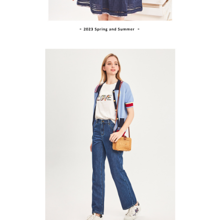
１．透過由恩沛科技股份有限公司提供之「AFTEE先享後付」服務完成之交
免運費
易，需依本服務之必要範圍內提供個人資料，並將交易相關給付款項請求債
權轉讓予恩沛科技股份有限公司。
付款後7-11取貨
２．關於個人資料處理事宜，請瀏覽以下網址：
免運費
https://aftee.tw/terms/#terms3
３．未成年的使用者請事先徵得法定代理人或監護人之同意方可使用
宅配
「AFTEE先享後付」，若未經同意申辦者引起之損失，本公司不負相關責
任。
免運費
４．使用「AFTEE先享後付」時，將依據個別帳號之用戶狀況，依本公司即
時審查核予不同之上限額度；若仍有額度不足之情形，本公司將視審查結果
離島宅配
請求用戶進行身份認證。
免運費
５．嚴禁一人註冊多個帳號或使用他人資訊註冊。若發現惡意使用之情形，
恩沛科技股份有限公司將有權停止該用戶之使用額度並採取法律行動。