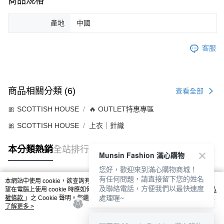
商品規格
產地
中國
客服
商品相關分類 (6)
查看全部
🎀 SCOTTISH HOUSE
🔥 OUTLET特惠專區
🎀 SCOTTISH HOUSE
上衣｜針織
本分類熱銷
全站排行
Munsin Fashion 滿心購物
您好，歡迎來到滿心購物商城！
有任何問題，請直接留下您的姓名
本網站中使用 cookie，欲查詢有關本網站使用 cookie 方式之詳情，及若您不希
及聯絡電話，方便我們以最快速度
熱門標籤
望在電腦上使用 cookie 時應如何變更電腦的 cookie 設定，請參閱本網站「
隱私
處理喔~
權條款
」之 Cookie 聲明。您繼續使用本網站即表示您同意本公司得按本網站使
用條款之 Cookie 聲明使用 cookie。
了解更多 >