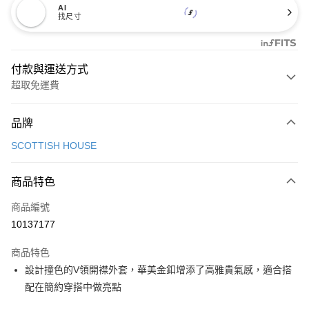
AI
找尺寸
付款與運送方式
超取免運費
付款方式
品牌
信用卡一次付款
SCOTTISH HOUSE
超商取貨付款
商品特色
LINE Pay
商品編號
Apple Pay
10137177
街口支付
商品特色
悠遊付
設計撞色的V領開襟外套，華美金釦增添了高雅貴氣感，適合搭
大哥付你分期
配在簡約穿搭中做亮點
相關說明