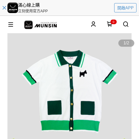
滿心線上購
開啟APP
立刻使用官方APP
0
1
/
2