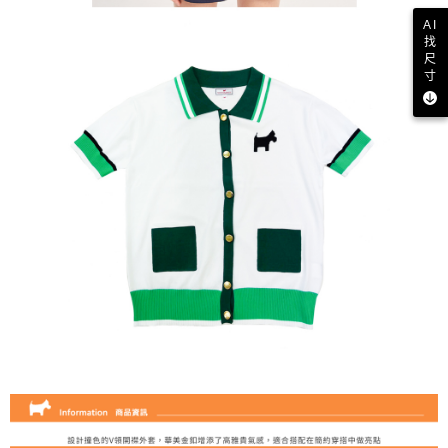
AI
找
尺
寸