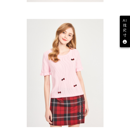
AI
找
尺
寸