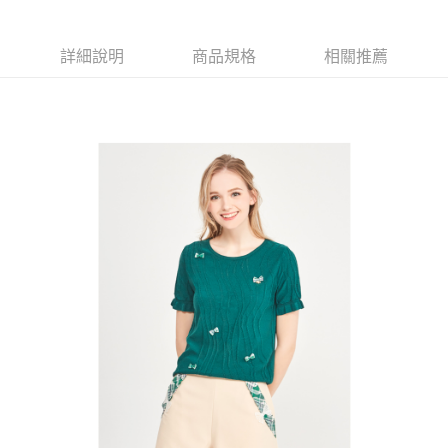
【大哥付你分期使用說明】
AFTEE先享後付
1.本服務由台灣大哥大提供，台灣大哥大用戶可立即使用無須另外申請。
2.付款方式選擇「大哥付你分期」，訂單成立後會自動跳轉到大哥付的交易
相關說明
詳細說明
商品規格
相關推薦
流程，驗證手機門號後，選擇欲分期的期數、繳款截止日，確認付款後即完
【關於「AFTEE先享後付」】
成交易。
ATM付款
AFTEE先享後付是「在收到商品之後才付款」的支付方式。 讓您購物簡單
3.實際核准額度、可分期數及費用金額請依後續交易確認頁面所載為準。
便利好安心！
4.訂單成立30分鐘內，如未前往確認交易或遇審核未通過，訂單將自動取
１．簡單：不需註冊會員、不需綁卡、不需儲值。
運送方式
消。如遇「轉專審核」未通過狀況，表示未達大哥付你分期系統評分，恕無
２．便利：只要手機號碼，簡訊認證，即可結帳。
法說明評估內容。
３．安心：先確認商品／服務後，再付款。
全家取貨付款
【繳款方式說明】
1.分期款項不併入電信帳單，「大哥付你分期」於每月結算日後寄送繳費提
免運費
【「AFTEE先享後付」結帳流程】
醒簡訊。
１．於結帳方式選擇「AFTEE先享後付」後，將跳轉至「AFTEE先享後付」
2.透過簡訊連結打開帳單後，可選擇「超商條碼／台灣大直營門市／銀行轉
付款後全家取貨
結帳頁面，進行簡訊認證並確認金額後，即可完成結帳。
帳／街口支付／iPASS MONEY」等通路繳費。
２．訂單成立數日內，您將收到繳費通知簡訊。
免運費
３．收到繳費通知簡訊後14天內，點擊此簡訊中的連結，可透過四大超商／
【注意事項】
ATM／網路銀行／等多元方式進行付款，方視為交易完成。
萊爾富取貨付款
1.本服務係由「台灣大哥大股份有限公司」（以下簡稱本公司）所提供，讓
※ 請注意：結帳手續完成當下不需立刻繳費，但若您需要取消訂單，請聯絡
用戶於交易時，得透過本服務購買商品或服務，並由商店將買賣／分期付款
免運費
購買商品的店家。未經商家同意取消之訂單仍視為有效，需透過AFTEE先享
買賣價金債權讓與本公司後，依約使用本公司帳單繳交帳款。
後付繳納相關費用。
2.基於同意付款使用「大哥付你分期」之契約關係目的，商店將以您的個人
付款後萊爾富取貨
※ 交易是否成功請以「AFTEE先享後付 」之結帳頁面顯示為準，若有關於
資料（包含姓名、電話或地址）提供予台灣大哥大進項蒐集、處理及利用，
是否繳費成功／繳費後需取消欲退款等相關疑問，請聯繫「AFTEE先享後付
免運費
由本公司與您本人進行分期帳單所需資料之確認、核對及更正。
客戶支援中心」
https://netprotections.freshdesk.com/support/home
3.完整用戶服務條款，請詳閱以下連結：
https://oppay.tw/userRule
7-11取貨付款
【注意事項】