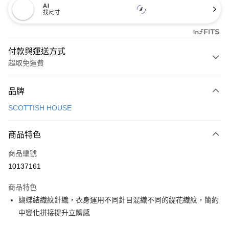
AI
找尺寸
付款與運送方式
超取免運費
付款方式
品牌
信用卡一次付款
SCOTTISH HOUSE
超商取貨付款
商品特色
LINE Pay
商品編號
Apple Pay
10137161
街口支付
商品特色
悠遊付
蝴蝶結織紋針織，衣身運用不同針目混織不同的緹花織紋，簡約
大哥付你分期
中變化拼接提升立體感
相關說明