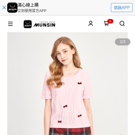
滿心線上購
開啟APP
立刻使用官方APP
0
1
/
3