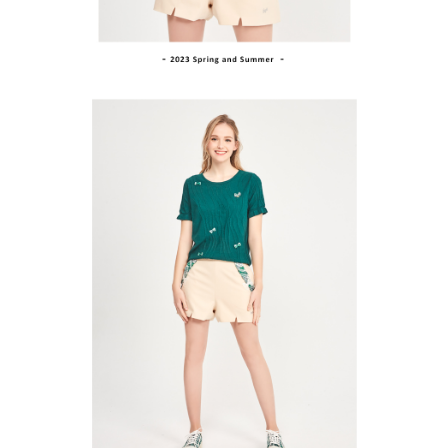
１．透過由恩沛科技股份有限公司提供之「AFTEE先享後付」服務完成之交
免運費
易，需依本服務之必要範圍內提供個人資料，並將交易相關給付款項請求債
權轉讓予恩沛科技股份有限公司。
付款後7-11取貨
２．關於個人資料處理事宜，請瀏覽以下網址：
免運費
https://aftee.tw/terms/#terms3
３．未成年的使用者請事先徵得法定代理人或監護人之同意方可使用
宅配
「AFTEE先享後付」，若未經同意申辦者引起之損失，本公司不負相關責
任。
免運費
４．使用「AFTEE先享後付」時，將依據個別帳號之用戶狀況，依本公司即
時審查核予不同之上限額度；若仍有額度不足之情形，本公司將視審查結果
離島宅配
請求用戶進行身份認證。
免運費
５．嚴禁一人註冊多個帳號或使用他人資訊註冊。若發現惡意使用之情形，
恩沛科技股份有限公司將有權停止該用戶之使用額度並採取法律行動。