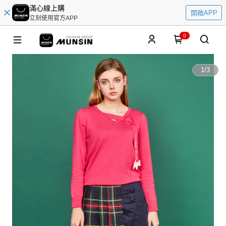
滿心線上購
開啟APP
立刻使用官方APP
0
1
/
3