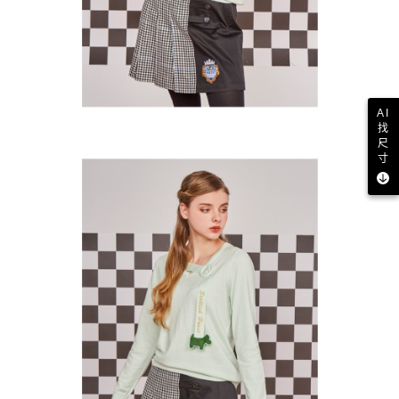
AI
找
尺
寸