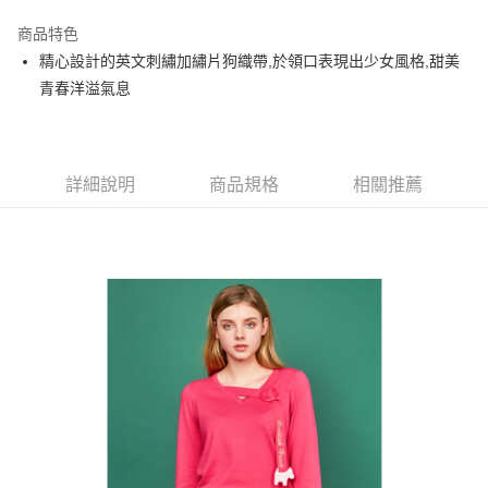
街口支付
商品特色
悠遊付
精心設計的英文刺繡加繡片狗織帶,於領口表現出少女風格,甜美
大哥付你分期
青春洋溢氣息
相關說明
【大哥付你分期使用說明】
AFTEE先享後付
1.本服務由台灣大哥大提供，台灣大哥大用戶可立即使用無須另外申請。
2.付款方式選擇「大哥付你分期」，訂單成立後會自動跳轉到大哥付的交易
相關說明
詳細說明
商品規格
相關推薦
流程，驗證手機門號後，選擇欲分期的期數、繳款截止日，確認付款後即完
【關於「AFTEE先享後付」】
成交易。
ATM付款
AFTEE先享後付是「在收到商品之後才付款」的支付方式。 讓您購物簡單
3.實際核准額度、可分期數及費用金額請依後續交易確認頁面所載為準。
便利好安心！
4.訂單成立30分鐘內，如未前往確認交易或遇審核未通過，訂單將自動取
１．簡單：不需註冊會員、不需綁卡、不需儲值。
運送方式
消。如遇「轉專審核」未通過狀況，表示未達大哥付你分期系統評分，恕無
２．便利：只要手機號碼，簡訊認證，即可結帳。
法說明評估內容。
３．安心：先確認商品／服務後，再付款。
全家取貨付款
【繳款方式說明】
1.分期款項不併入電信帳單，「大哥付你分期」於每月結算日後寄送繳費提
免運費
【「AFTEE先享後付」結帳流程】
醒簡訊。
１．於結帳方式選擇「AFTEE先享後付」後，將跳轉至「AFTEE先享後付」
2.透過簡訊連結打開帳單後，可選擇「超商條碼／台灣大直營門市／銀行轉
付款後全家取貨
結帳頁面，進行簡訊認證並確認金額後，即可完成結帳。
帳／街口支付／iPASS MONEY」等通路繳費。
２．訂單成立數日內，您將收到繳費通知簡訊。
免運費
３．收到繳費通知簡訊後14天內，點擊此簡訊中的連結，可透過四大超商／
【注意事項】
ATM／網路銀行／等多元方式進行付款，方視為交易完成。
萊爾富取貨付款
1.本服務係由「台灣大哥大股份有限公司」（以下簡稱本公司）所提供，讓
※ 請注意：結帳手續完成當下不需立刻繳費，但若您需要取消訂單，請聯絡
用戶於交易時，得透過本服務購買商品或服務，並由商店將買賣／分期付款
免運費
購買商品的店家。未經商家同意取消之訂單仍視為有效，需透過AFTEE先享