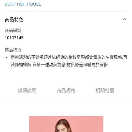
SCOTTISH HOUSE
超商取貨付款
商品特色
LINE Pay
商品編號
Apple Pay
10137145
街口支付
商品特色
悠遊付
俏麗活潑的不對襯領片以經典的格紋呈現都會貴族的名媛風格,再
大哥付你分期
裝飾蝴蝶結,自帶一種甜美氣息,材質舒適保暖易於穿搭
相關說明
【大哥付你分期使用說明】
AFTEE先享後付
1.本服務由台灣大哥大提供，台灣大哥大用戶可立即使用無須另外申請。
2.付款方式選擇「大哥付你分期」，訂單成立後會自動跳轉到大哥付的交易
相關說明
詳細說明
商品規格
相關推薦
流程，驗證手機門號後，選擇欲分期的期數、繳款截止日，確認付款後即完
【關於「AFTEE先享後付」】
成交易。
ATM付款
AFTEE先享後付是「在收到商品之後才付款」的支付方式。 讓您購物簡單
3.實際核准額度、可分期數及費用金額請依後續交易確認頁面所載為準。
便利好安心！
4.訂單成立30分鐘內，如未前往確認交易或遇審核未通過，訂單將自動取
１．簡單：不需註冊會員、不需綁卡、不需儲值。
運送方式
消。如遇「轉專審核」未通過狀況，表示未達大哥付你分期系統評分，恕無
２．便利：只要手機號碼，簡訊認證，即可結帳。
法說明評估內容。
３．安心：先確認商品／服務後，再付款。
全家取貨付款
【繳款方式說明】
1.分期款項不併入電信帳單，「大哥付你分期」於每月結算日後寄送繳費提