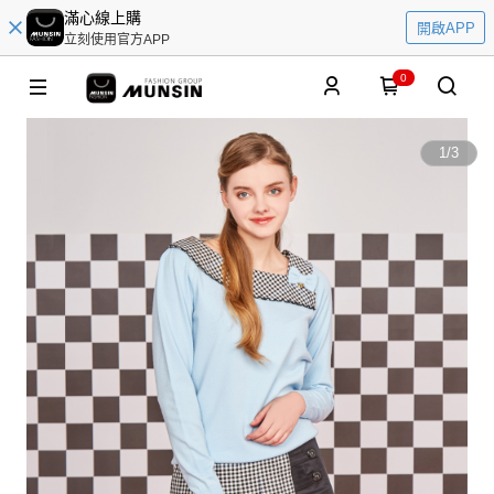
滿心線上購
開啟APP
立刻使用官方APP
0
1
/
3