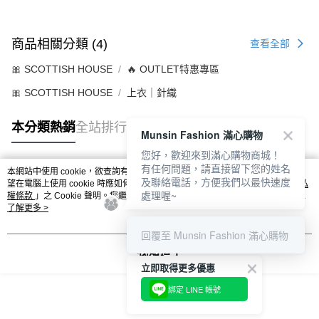
商品相關分類 (4)
查看全部
🎀 SCOTTISH HOUSE
🔥 OUTLET特惠專區
🎀 SCOTTISH HOUSE
上衣｜針織
本分類熱銷
全站排行
Munsin Fashion 滿心購物
您好，歡迎來到滿心購物商城！
有任何問題，請直接留下您的姓名
本網站中使用 cookie，欲查詢有關本網站使用 cookie 方式之詳情，及若您不希
及聯絡電話，方便我們以最快速度
熱門標籤
望在電腦上使用 cookie 時應如何變更電腦的 cookie 設定，請參閱本網站「
隱私
處理喔~
權條款
」之 Cookie 聲明。您繼續使用本網站即表示您同意本公司得按本網站使
用條款之 Cookie 聲明使用 cookie。
了解更多 >
回覆至 Munsin Fashion 滿心購物
我知道了
立即取得更多優惠
綁定 LINE 帳號