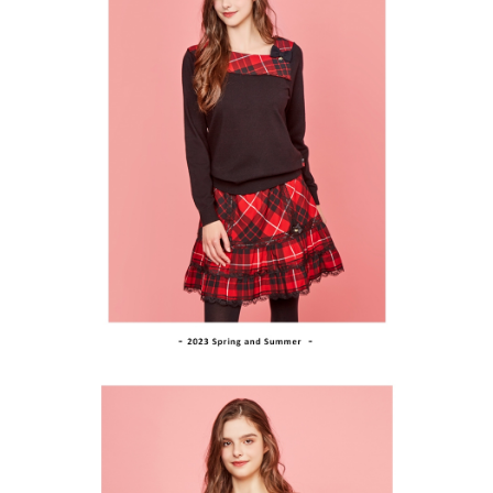
免運費
【「AFTEE先享後付」結帳流程】
醒簡訊。
１．於結帳方式選擇「AFTEE先享後付」後，將跳轉至「AFTEE先享後付」
2.透過簡訊連結打開帳單後，可選擇「超商條碼／台灣大直營門市／銀行轉
付款後全家取貨
結帳頁面，進行簡訊認證並確認金額後，即可完成結帳。
帳／街口支付／iPASS MONEY」等通路繳費。
２．訂單成立數日內，您將收到繳費通知簡訊。
免運費
３．收到繳費通知簡訊後14天內，點擊此簡訊中的連結，可透過四大超商／
【注意事項】
ATM／網路銀行／等多元方式進行付款，方視為交易完成。
萊爾富取貨付款
1.本服務係由「台灣大哥大股份有限公司」（以下簡稱本公司）所提供，讓
※ 請注意：結帳手續完成當下不需立刻繳費，但若您需要取消訂單，請聯絡
用戶於交易時，得透過本服務購買商品或服務，並由商店將買賣／分期付款
免運費
購買商品的店家。未經商家同意取消之訂單仍視為有效，需透過AFTEE先享
買賣價金債權讓與本公司後，依約使用本公司帳單繳交帳款。
後付繳納相關費用。
2.基於同意付款使用「大哥付你分期」之契約關係目的，商店將以您的個人
付款後萊爾富取貨
※ 交易是否成功請以「AFTEE先享後付 」之結帳頁面顯示為準，若有關於
資料（包含姓名、電話或地址）提供予台灣大哥大進項蒐集、處理及利用，
是否繳費成功／繳費後需取消欲退款等相關疑問，請聯繫「AFTEE先享後付
免運費
由本公司與您本人進行分期帳單所需資料之確認、核對及更正。
客戶支援中心」
https://netprotections.freshdesk.com/support/home
3.完整用戶服務條款，請詳閱以下連結：
https://oppay.tw/userRule
7-11取貨付款
【注意事項】
１．透過由恩沛科技股份有限公司提供之「AFTEE先享後付」服務完成之交
免運費
易，需依本服務之必要範圍內提供個人資料，並將交易相關給付款項請求債
權轉讓予恩沛科技股份有限公司。
付款後7-11取貨
２．關於個人資料處理事宜，請瀏覽以下網址：
免運費
https://aftee.tw/terms/#terms3
３．未成年的使用者請事先徵得法定代理人或監護人之同意方可使用
宅配
「AFTEE先享後付」，若未經同意申辦者引起之損失，本公司不負相關責
任。
免運費
４．使用「AFTEE先享後付」時，將依據個別帳號之用戶狀況，依本公司即
時審查核予不同之上限額度；若仍有額度不足之情形，本公司將視審查結果
離島宅配
請求用戶進行身份認證。