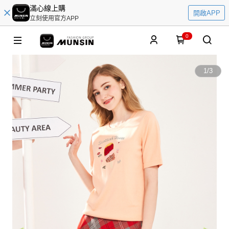
滿心線上購
開啟APP
立刻使用官方APP
0
1
/
3