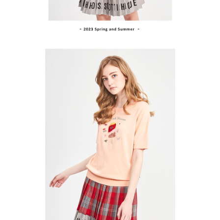
１．透過由恩沛科技股份有限公司提供之「AFTEE先享後付」服務完成之交
免運費
易，需依本服務之必要範圍內提供個人資料，並將交易相關給付款項請求債
權轉讓予恩沛科技股份有限公司。
付款後7-11取貨
２．關於個人資料處理事宜，請瀏覽以下網址：
免運費
https://aftee.tw/terms/#terms3
３．未成年的使用者請事先徵得法定代理人或監護人之同意方可使用
宅配
「AFTEE先享後付」，若未經同意申辦者引起之損失，本公司不負相關責
任。
免運費
４．使用「AFTEE先享後付」時，將依據個別帳號之用戶狀況，依本公司即
時審查核予不同之上限額度；若仍有額度不足之情形，本公司將視審查結果
離島宅配
請求用戶進行身份認證。
免運費
５．嚴禁一人註冊多個帳號或使用他人資訊註冊。若發現惡意使用之情形，
恩沛科技股份有限公司將有權停止該用戶之使用額度並採取法律行動。