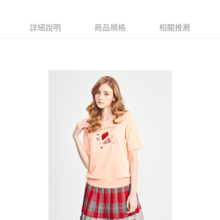
【大哥付你分期使用說明】
AFTEE先享後付
1.本服務由台灣大哥大提供，台灣大哥大用戶可立即使用無須另外申請。
2.付款方式選擇「大哥付你分期」，訂單成立後會自動跳轉到大哥付的交易
相關說明
詳細說明
商品規格
相關推薦
流程，驗證手機門號後，選擇欲分期的期數、繳款截止日，確認付款後即完
【關於「AFTEE先享後付」】
成交易。
ATM付款
AFTEE先享後付是「在收到商品之後才付款」的支付方式。 讓您購物簡單
3.實際核准額度、可分期數及費用金額請依後續交易確認頁面所載為準。
便利好安心！
4.訂單成立30分鐘內，如未前往確認交易或遇審核未通過，訂單將自動取
１．簡單：不需註冊會員、不需綁卡、不需儲值。
運送方式
消。如遇「轉專審核」未通過狀況，表示未達大哥付你分期系統評分，恕無
２．便利：只要手機號碼，簡訊認證，即可結帳。
法說明評估內容。
３．安心：先確認商品／服務後，再付款。
全家取貨付款
【繳款方式說明】
1.分期款項不併入電信帳單，「大哥付你分期」於每月結算日後寄送繳費提
免運費
【「AFTEE先享後付」結帳流程】
醒簡訊。
１．於結帳方式選擇「AFTEE先享後付」後，將跳轉至「AFTEE先享後付」
2.透過簡訊連結打開帳單後，可選擇「超商條碼／台灣大直營門市／銀行轉
付款後全家取貨
結帳頁面，進行簡訊認證並確認金額後，即可完成結帳。
帳／街口支付／iPASS MONEY」等通路繳費。
２．訂單成立數日內，您將收到繳費通知簡訊。
免運費
３．收到繳費通知簡訊後14天內，點擊此簡訊中的連結，可透過四大超商／
【注意事項】
ATM／網路銀行／等多元方式進行付款，方視為交易完成。
萊爾富取貨付款
1.本服務係由「台灣大哥大股份有限公司」（以下簡稱本公司）所提供，讓
※ 請注意：結帳手續完成當下不需立刻繳費，但若您需要取消訂單，請聯絡
用戶於交易時，得透過本服務購買商品或服務，並由商店將買賣／分期付款
免運費
購買商品的店家。未經商家同意取消之訂單仍視為有效，需透過AFTEE先享
買賣價金債權讓與本公司後，依約使用本公司帳單繳交帳款。
後付繳納相關費用。
2.基於同意付款使用「大哥付你分期」之契約關係目的，商店將以您的個人
付款後萊爾富取貨
※ 交易是否成功請以「AFTEE先享後付 」之結帳頁面顯示為準，若有關於
資料（包含姓名、電話或地址）提供予台灣大哥大進項蒐集、處理及利用，
是否繳費成功／繳費後需取消欲退款等相關疑問，請聯繫「AFTEE先享後付
免運費
由本公司與您本人進行分期帳單所需資料之確認、核對及更正。
客戶支援中心」
https://netprotections.freshdesk.com/support/home
3.完整用戶服務條款，請詳閱以下連結：
https://oppay.tw/userRule
7-11取貨付款
【注意事項】