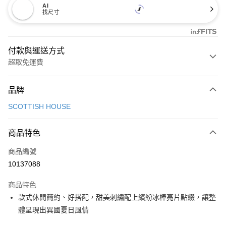
AI
找尺寸
付款與運送方式
超取免運費
付款方式
品牌
信用卡一次付款
SCOTTISH HOUSE
超商取貨付款
商品特色
LINE Pay
商品編號
Apple Pay
10137088
街口支付
商品特色
悠遊付
款式休閒簡約、好搭配，甜美刺繡配上繽紛冰棒亮片點綴，讓整
大哥付你分期
體呈現出異國夏日風情
相關說明