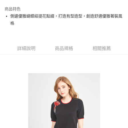
街口支付
商品特色
悠遊付
側邊優雅蝴蝶結提花點綴，打造有型造型，創造舒適優雅著裝風
大哥付你分期
格
相關說明
【大哥付你分期使用說明】
AFTEE先享後付
1.本服務由台灣大哥大提供，台灣大哥大用戶可立即使用無須另外申請。
2.付款方式選擇「大哥付你分期」，訂單成立後會自動跳轉到大哥付的交易
相關說明
詳細說明
商品規格
相關推薦
流程，驗證手機門號後，選擇欲分期的期數、繳款截止日，確認付款後即完
【關於「AFTEE先享後付」】
成交易。
ATM付款
AFTEE先享後付是「在收到商品之後才付款」的支付方式。 讓您購物簡單
3.實際核准額度、可分期數及費用金額請依後續交易確認頁面所載為準。
便利好安心！
4.訂單成立30分鐘內，如未前往確認交易或遇審核未通過，訂單將自動取
１．簡單：不需註冊會員、不需綁卡、不需儲值。
運送方式
消。如遇「轉專審核」未通過狀況，表示未達大哥付你分期系統評分，恕無
２．便利：只要手機號碼，簡訊認證，即可結帳。
法說明評估內容。
３．安心：先確認商品／服務後，再付款。
全家取貨付款
【繳款方式說明】
1.分期款項不併入電信帳單，「大哥付你分期」於每月結算日後寄送繳費提
免運費
【「AFTEE先享後付」結帳流程】
醒簡訊。
１．於結帳方式選擇「AFTEE先享後付」後，將跳轉至「AFTEE先享後付」
2.透過簡訊連結打開帳單後，可選擇「超商條碼／台灣大直營門市／銀行轉
付款後全家取貨
結帳頁面，進行簡訊認證並確認金額後，即可完成結帳。
帳／街口支付／iPASS MONEY」等通路繳費。
２．訂單成立數日內，您將收到繳費通知簡訊。
免運費
３．收到繳費通知簡訊後14天內，點擊此簡訊中的連結，可透過四大超商／
【注意事項】
ATM／網路銀行／等多元方式進行付款，方視為交易完成。
萊爾富取貨付款
1.本服務係由「台灣大哥大股份有限公司」（以下簡稱本公司）所提供，讓
※ 請注意：結帳手續完成當下不需立刻繳費，但若您需要取消訂單，請聯絡
用戶於交易時，得透過本服務購買商品或服務，並由商店將買賣／分期付款
免運費
購買商品的店家。未經商家同意取消之訂單仍視為有效，需透過AFTEE先享