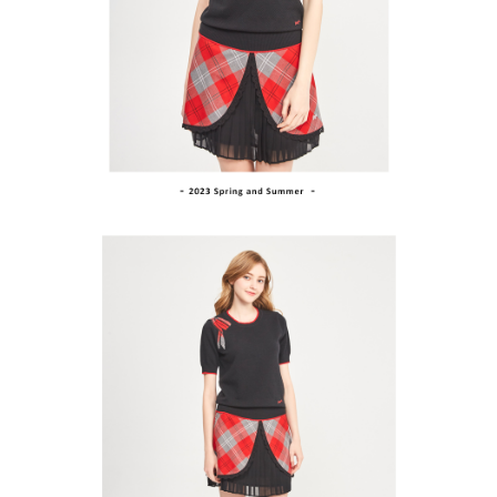
買賣價金債權讓與本公司後，依約使用本公司帳單繳交帳款。
後付繳納相關費用。
2.基於同意付款使用「大哥付你分期」之契約關係目的，商店將以您的個人
付款後萊爾富取貨
※ 交易是否成功請以「AFTEE先享後付 」之結帳頁面顯示為準，若有關於
資料（包含姓名、電話或地址）提供予台灣大哥大進項蒐集、處理及利用，
是否繳費成功／繳費後需取消欲退款等相關疑問，請聯繫「AFTEE先享後付
免運費
由本公司與您本人進行分期帳單所需資料之確認、核對及更正。
客戶支援中心」
https://netprotections.freshdesk.com/support/home
3.完整用戶服務條款，請詳閱以下連結：
https://oppay.tw/userRule
7-11取貨付款
【注意事項】
１．透過由恩沛科技股份有限公司提供之「AFTEE先享後付」服務完成之交
免運費
易，需依本服務之必要範圍內提供個人資料，並將交易相關給付款項請求債
權轉讓予恩沛科技股份有限公司。
付款後7-11取貨
２．關於個人資料處理事宜，請瀏覽以下網址：
免運費
https://aftee.tw/terms/#terms3
３．未成年的使用者請事先徵得法定代理人或監護人之同意方可使用
宅配
「AFTEE先享後付」，若未經同意申辦者引起之損失，本公司不負相關責
任。
免運費
４．使用「AFTEE先享後付」時，將依據個別帳號之用戶狀況，依本公司即
時審查核予不同之上限額度；若仍有額度不足之情形，本公司將視審查結果
離島宅配
請求用戶進行身份認證。
免運費
５．嚴禁一人註冊多個帳號或使用他人資訊註冊。若發現惡意使用之情形，
恩沛科技股份有限公司將有權停止該用戶之使用額度並採取法律行動。