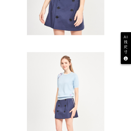
AI
找
尺
寸