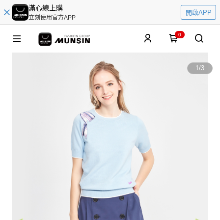
滿心線上購
開啟APP
立刻使用官方APP
0
1
/
3