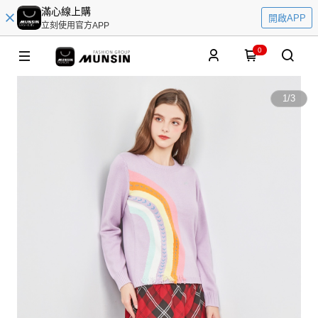
滿心線上購
開啟APP
立刻使用官方APP
0
1
/
3