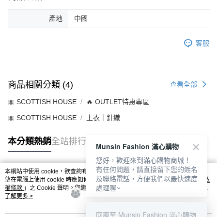
產地
中國
客服
商品相關分類 (4)
查看全部
🎀 SCOTTISH HOUSE
🔥 OUTLET特惠專區
🎀 SCOTTISH HOUSE
上衣｜針織
本分類熱銷
全站排行
Munsin Fashion 滿心購物
您好，歡迎來到滿心購物商城！
有任何問題，請直接留下您的姓名
本網站中使用 cookie，欲查詢有關本網站使用 cookie 方式之詳情，及若您不希
及聯絡電話，方便我們以最快速度
熱門標籤
望在電腦上使用 cookie 時應如何變更電腦的 cookie 設定，請參閱本網站「
隱私
處理喔~
權條款
」之 Cookie 聲明。您繼續使用本網站即表示您同意本公司得按本網站使
用條款之 Cookie 聲明使用 cookie。
了解更多 >
回覆至 Munsin Fashion 滿心購物