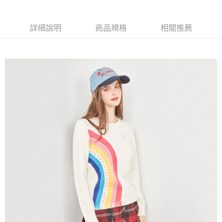
【大哥付你分期使用說明】
AFTEE先享後付
1.本服務由台灣大哥大提供，台灣大哥大用戶可立即使用無須另外申請。
2.付款方式選擇「大哥付你分期」，訂單成立後會自動跳轉到大哥付的交易
相關說明
詳細說明
商品規格
相關推薦
流程，驗證手機門號後，選擇欲分期的期數、繳款截止日，確認付款後即完
【關於「AFTEE先享後付」】
成交易。
ATM付款
AFTEE先享後付是「在收到商品之後才付款」的支付方式。 讓您購物簡單
3.實際核准額度、可分期數及費用金額請依後續交易確認頁面所載為準。
便利好安心！
4.訂單成立30分鐘內，如未前往確認交易或遇審核未通過，訂單將自動取
１．簡單：不需註冊會員、不需綁卡、不需儲值。
運送方式
消。如遇「轉專審核」未通過狀況，表示未達大哥付你分期系統評分，恕無
２．便利：只要手機號碼，簡訊認證，即可結帳。
法說明評估內容。
３．安心：先確認商品／服務後，再付款。
全家取貨付款
【繳款方式說明】
1.分期款項不併入電信帳單，「大哥付你分期」於每月結算日後寄送繳費提
免運費
【「AFTEE先享後付」結帳流程】
醒簡訊。
１．於結帳方式選擇「AFTEE先享後付」後，將跳轉至「AFTEE先享後付」
2.透過簡訊連結打開帳單後，可選擇「超商條碼／台灣大直營門市／銀行轉
付款後全家取貨
結帳頁面，進行簡訊認證並確認金額後，即可完成結帳。
帳／街口支付／iPASS MONEY」等通路繳費。
２．訂單成立數日內，您將收到繳費通知簡訊。
免運費
３．收到繳費通知簡訊後14天內，點擊此簡訊中的連結，可透過四大超商／
【注意事項】
ATM／網路銀行／等多元方式進行付款，方視為交易完成。
萊爾富取貨付款
1.本服務係由「台灣大哥大股份有限公司」（以下簡稱本公司）所提供，讓
※ 請注意：結帳手續完成當下不需立刻繳費，但若您需要取消訂單，請聯絡
用戶於交易時，得透過本服務購買商品或服務，並由商店將買賣／分期付款
免運費
購買商品的店家。未經商家同意取消之訂單仍視為有效，需透過AFTEE先享
買賣價金債權讓與本公司後，依約使用本公司帳單繳交帳款。
後付繳納相關費用。
2.基於同意付款使用「大哥付你分期」之契約關係目的，商店將以您的個人
付款後萊爾富取貨
※ 交易是否成功請以「AFTEE先享後付 」之結帳頁面顯示為準，若有關於
資料（包含姓名、電話或地址）提供予台灣大哥大進項蒐集、處理及利用，
是否繳費成功／繳費後需取消欲退款等相關疑問，請聯繫「AFTEE先享後付
免運費
由本公司與您本人進行分期帳單所需資料之確認、核對及更正。
客戶支援中心」
https://netprotections.freshdesk.com/support/home
3.完整用戶服務條款，請詳閱以下連結：
https://oppay.tw/userRule
7-11取貨付款
【注意事項】