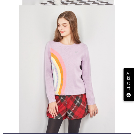
AI
找
尺
寸