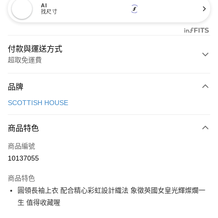
AI
找尺寸
付款與運送方式
超取免運費
付款方式
品牌
信用卡一次付款
SCOTTISH HOUSE
超商取貨付款
商品特色
LINE Pay
商品編號
Apple Pay
10137055
街口支付
商品特色
悠遊付
圓領長袖上衣 配合精心彩虹設計織法 象徵英國女皇光輝燦爛一
大哥付你分期
生 值得收藏喔
相關說明