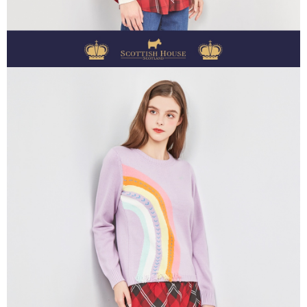
１．透過由恩沛科技股份有限公司提供之「AFTEE先享後付」服務完成之交
免運費
易，需依本服務之必要範圍內提供個人資料，並將交易相關給付款項請求債
權轉讓予恩沛科技股份有限公司。
付款後7-11取貨
２．關於個人資料處理事宜，請瀏覽以下網址：
免運費
https://aftee.tw/terms/#terms3
３．未成年的使用者請事先徵得法定代理人或監護人之同意方可使用
宅配
「AFTEE先享後付」，若未經同意申辦者引起之損失，本公司不負相關責
任。
免運費
４．使用「AFTEE先享後付」時，將依據個別帳號之用戶狀況，依本公司即
時審查核予不同之上限額度；若仍有額度不足之情形，本公司將視審查結果
離島宅配
請求用戶進行身份認證。
免運費
５．嚴禁一人註冊多個帳號或使用他人資訊註冊。若發現惡意使用之情形，
恩沛科技股份有限公司將有權停止該用戶之使用額度並採取法律行動。