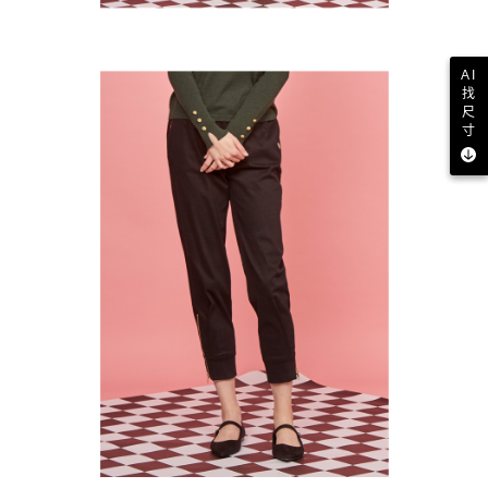
AI
找
尺
寸