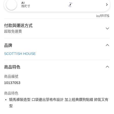
AI
找尺寸
付款與運送方式
超取免運費
付款方式
品牌
信用卡一次付款
SCOTTISH HOUSE
超商取貨付款
商品特色
LINE Pay
商品編號
Apple Pay
10137053
街口支付
商品特色
悠遊付
騎馬褲裝造型 口袋邊出芽格布設計 加上經典鑽狗點綴 帥氣又有
大哥付你分期
型
相關說明