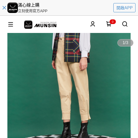
滿心線上購
開啟APP
立刻使用官方APP
0
1
/
3