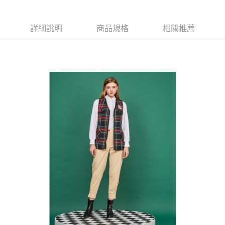
【大哥付你分期使用說明】
AFTEE先享後付
1.本服務由台灣大哥大提供，台灣大哥大用戶可立即使用無須另外申請。
2.付款方式選擇「大哥付你分期」，訂單成立後會自動跳轉到大哥付的交易
相關說明
詳細說明
商品規格
相關推薦
流程，驗證手機門號後，選擇欲分期的期數、繳款截止日，確認付款後即完
【關於「AFTEE先享後付」】
成交易。
ATM付款
AFTEE先享後付是「在收到商品之後才付款」的支付方式。 讓您購物簡單
3.實際核准額度、可分期數及費用金額請依後續交易確認頁面所載為準。
便利好安心！
4.訂單成立30分鐘內，如未前往確認交易或遇審核未通過，訂單將自動取
１．簡單：不需註冊會員、不需綁卡、不需儲值。
運送方式
消。如遇「轉專審核」未通過狀況，表示未達大哥付你分期系統評分，恕無
２．便利：只要手機號碼，簡訊認證，即可結帳。
法說明評估內容。
３．安心：先確認商品／服務後，再付款。
全家取貨付款
【繳款方式說明】
1.分期款項不併入電信帳單，「大哥付你分期」於每月結算日後寄送繳費提
免運費
【「AFTEE先享後付」結帳流程】
醒簡訊。
１．於結帳方式選擇「AFTEE先享後付」後，將跳轉至「AFTEE先享後付」
2.透過簡訊連結打開帳單後，可選擇「超商條碼／台灣大直營門市／銀行轉
付款後全家取貨
結帳頁面，進行簡訊認證並確認金額後，即可完成結帳。
帳／街口支付／iPASS MONEY」等通路繳費。
２．訂單成立數日內，您將收到繳費通知簡訊。
免運費
３．收到繳費通知簡訊後14天內，點擊此簡訊中的連結，可透過四大超商／
【注意事項】
ATM／網路銀行／等多元方式進行付款，方視為交易完成。
萊爾富取貨付款
1.本服務係由「台灣大哥大股份有限公司」（以下簡稱本公司）所提供，讓
※ 請注意：結帳手續完成當下不需立刻繳費，但若您需要取消訂單，請聯絡
用戶於交易時，得透過本服務購買商品或服務，並由商店將買賣／分期付款
免運費
購買商品的店家。未經商家同意取消之訂單仍視為有效，需透過AFTEE先享
買賣價金債權讓與本公司後，依約使用本公司帳單繳交帳款。
後付繳納相關費用。
2.基於同意付款使用「大哥付你分期」之契約關係目的，商店將以您的個人
付款後萊爾富取貨
※ 交易是否成功請以「AFTEE先享後付 」之結帳頁面顯示為準，若有關於
資料（包含姓名、電話或地址）提供予台灣大哥大進項蒐集、處理及利用，
是否繳費成功／繳費後需取消欲退款等相關疑問，請聯繫「AFTEE先享後付
免運費
由本公司與您本人進行分期帳單所需資料之確認、核對及更正。
客戶支援中心」
https://netprotections.freshdesk.com/support/home
3.完整用戶服務條款，請詳閱以下連結：
https://oppay.tw/userRule
7-11取貨付款
【注意事項】