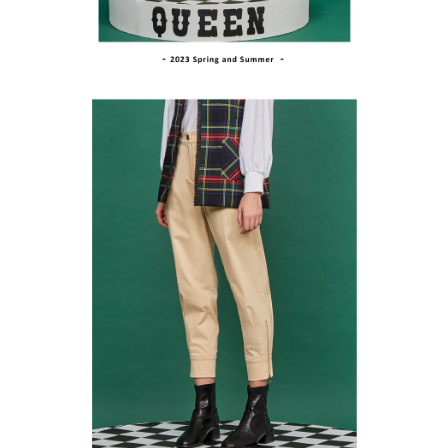
１．透過由恩沛科技股份有限公司提供之「AFTEE先享後付」服務完成之交
免運費
易，需依本服務之必要範圍內提供個人資料，並將交易相關給付款項請求債
權轉讓予恩沛科技股份有限公司。
付款後7-11取貨
２．關於個人資料處理事宜，請瀏覽以下網址：
免運費
https://aftee.tw/terms/#terms3
３．未成年的使用者請事先徵得法定代理人或監護人之同意方可使用
宅配
「AFTEE先享後付」，若未經同意申辦者引起之損失，本公司不負相關責
任。
免運費
４．使用「AFTEE先享後付」時，將依據個別帳號之用戶狀況，依本公司即
時審查核予不同之上限額度；若仍有額度不足之情形，本公司將視審查結果
離島宅配
請求用戶進行身份認證。
免運費
５．嚴禁一人註冊多個帳號或使用他人資訊註冊。若發現惡意使用之情形，
恩沛科技股份有限公司將有權停止該用戶之使用額度並採取法律行動。