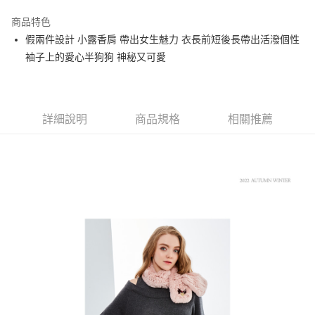
街口支付
商品特色
悠遊付
假兩件設計 小露香肩 帶出女生魅力 衣長前短後長帶出活潑個性
大哥付你分期
袖子上的愛心半狗狗 神秘又可愛
相關說明
【大哥付你分期使用說明】
AFTEE先享後付
1.本服務由台灣大哥大提供，台灣大哥大用戶可立即使用無須另外申請。
2.付款方式選擇「大哥付你分期」，訂單成立後會自動跳轉到大哥付的交易
相關說明
詳細說明
商品規格
相關推薦
流程，驗證手機門號後，選擇欲分期的期數、繳款截止日，確認付款後即完
【關於「AFTEE先享後付」】
成交易。
ATM付款
AFTEE先享後付是「在收到商品之後才付款」的支付方式。 讓您購物簡單
3.實際核准額度、可分期數及費用金額請依後續交易確認頁面所載為準。
便利好安心！
4.訂單成立30分鐘內，如未前往確認交易或遇審核未通過，訂單將自動取
１．簡單：不需註冊會員、不需綁卡、不需儲值。
運送方式
消。如遇「轉專審核」未通過狀況，表示未達大哥付你分期系統評分，恕無
２．便利：只要手機號碼，簡訊認證，即可結帳。
法說明評估內容。
３．安心：先確認商品／服務後，再付款。
全家取貨付款
【繳款方式說明】
1.分期款項不併入電信帳單，「大哥付你分期」於每月結算日後寄送繳費提
免運費
【「AFTEE先享後付」結帳流程】
醒簡訊。
１．於結帳方式選擇「AFTEE先享後付」後，將跳轉至「AFTEE先享後付」
2.透過簡訊連結打開帳單後，可選擇「超商條碼／台灣大直營門市／銀行轉
付款後全家取貨
結帳頁面，進行簡訊認證並確認金額後，即可完成結帳。
帳／街口支付／iPASS MONEY」等通路繳費。
２．訂單成立數日內，您將收到繳費通知簡訊。
免運費
３．收到繳費通知簡訊後14天內，點擊此簡訊中的連結，可透過四大超商／
【注意事項】
ATM／網路銀行／等多元方式進行付款，方視為交易完成。
萊爾富取貨付款
1.本服務係由「台灣大哥大股份有限公司」（以下簡稱本公司）所提供，讓
※ 請注意：結帳手續完成當下不需立刻繳費，但若您需要取消訂單，請聯絡
用戶於交易時，得透過本服務購買商品或服務，並由商店將買賣／分期付款
免運費
購買商品的店家。未經商家同意取消之訂單仍視為有效，需透過AFTEE先享