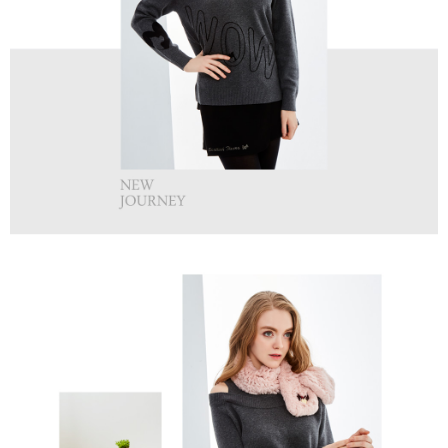
買賣價金債權讓與本公司後，依約使用本公司帳單繳交帳款。
後付繳納相關費用。
2.基於同意付款使用「大哥付你分期」之契約關係目的，商店將以您的個人
付款後萊爾富取貨
※ 交易是否成功請以「AFTEE先享後付 」之結帳頁面顯示為準，若有關於
資料（包含姓名、電話或地址）提供予台灣大哥大進項蒐集、處理及利用，
是否繳費成功／繳費後需取消欲退款等相關疑問，請聯繫「AFTEE先享後付
免運費
由本公司與您本人進行分期帳單所需資料之確認、核對及更正。
客戶支援中心」
https://netprotections.freshdesk.com/support/home
3.完整用戶服務條款，請詳閱以下連結：
https://oppay.tw/userRule
7-11取貨付款
【注意事項】
１．透過由恩沛科技股份有限公司提供之「AFTEE先享後付」服務完成之交
免運費
易，需依本服務之必要範圍內提供個人資料，並將交易相關給付款項請求債
權轉讓予恩沛科技股份有限公司。
付款後7-11取貨
２．關於個人資料處理事宜，請瀏覽以下網址：
免運費
https://aftee.tw/terms/#terms3
３．未成年的使用者請事先徵得法定代理人或監護人之同意方可使用
宅配
「AFTEE先享後付」，若未經同意申辦者引起之損失，本公司不負相關責
任。
免運費
４．使用「AFTEE先享後付」時，將依據個別帳號之用戶狀況，依本公司即
時審查核予不同之上限額度；若仍有額度不足之情形，本公司將視審查結果
離島宅配
請求用戶進行身份認證。
免運費
５．嚴禁一人註冊多個帳號或使用他人資訊註冊。若發現惡意使用之情形，
恩沛科技股份有限公司將有權停止該用戶之使用額度並採取法律行動。