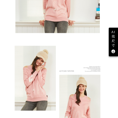
AI
找
尺
寸