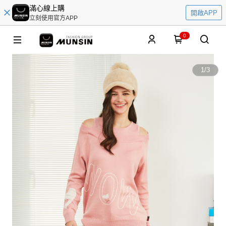
滿心線上購
開啟APP
立刻使用官方APP
0
1
/
3