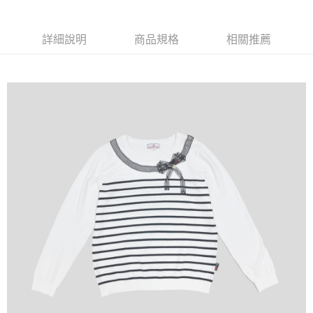
【大哥付你分期使用說明】
AFTEE先享後付
1.本服務由台灣大哥大提供，台灣大哥大用戶可立即使用無須另外申請。
2.付款方式選擇「大哥付你分期」，訂單成立後會自動跳轉到大哥付的交易
相關說明
詳細說明
商品規格
相關推薦
流程，驗證手機門號後，選擇欲分期的期數、繳款截止日，確認付款後即完
【關於「AFTEE先享後付」】
成交易。
ATM付款
AFTEE先享後付是「在收到商品之後才付款」的支付方式。 讓您購物簡單
3.實際核准額度、可分期數及費用金額請依後續交易確認頁面所載為準。
便利好安心！
4.訂單成立30分鐘內，如未前往確認交易或遇審核未通過，訂單將自動取
１．簡單：不需註冊會員、不需綁卡、不需儲值。
運送方式
消。如遇「轉專審核」未通過狀況，表示未達大哥付你分期系統評分，恕無
２．便利：只要手機號碼，簡訊認證，即可結帳。
法說明評估內容。
３．安心：先確認商品／服務後，再付款。
全家取貨付款
【繳款方式說明】
1.分期款項不併入電信帳單，「大哥付你分期」於每月結算日後寄送繳費提
免運費
【「AFTEE先享後付」結帳流程】
醒簡訊。
１．於結帳方式選擇「AFTEE先享後付」後，將跳轉至「AFTEE先享後付」
2.透過簡訊連結打開帳單後，可選擇「超商條碼／台灣大直營門市／銀行轉
付款後全家取貨
結帳頁面，進行簡訊認證並確認金額後，即可完成結帳。
帳／街口支付／iPASS MONEY」等通路繳費。
２．訂單成立數日內，您將收到繳費通知簡訊。
免運費
３．收到繳費通知簡訊後14天內，點擊此簡訊中的連結，可透過四大超商／
【注意事項】
ATM／網路銀行／等多元方式進行付款，方視為交易完成。
萊爾富取貨付款
1.本服務係由「台灣大哥大股份有限公司」（以下簡稱本公司）所提供，讓
※ 請注意：結帳手續完成當下不需立刻繳費，但若您需要取消訂單，請聯絡
用戶於交易時，得透過本服務購買商品或服務，並由商店將買賣／分期付款
免運費
購買商品的店家。未經商家同意取消之訂單仍視為有效，需透過AFTEE先享
買賣價金債權讓與本公司後，依約使用本公司帳單繳交帳款。
後付繳納相關費用。
2.基於同意付款使用「大哥付你分期」之契約關係目的，商店將以您的個人
付款後萊爾富取貨
※ 交易是否成功請以「AFTEE先享後付 」之結帳頁面顯示為準，若有關於
資料（包含姓名、電話或地址）提供予台灣大哥大進項蒐集、處理及利用，
是否繳費成功／繳費後需取消欲退款等相關疑問，請聯繫「AFTEE先享後付
免運費
由本公司與您本人進行分期帳單所需資料之確認、核對及更正。
客戶支援中心」
https://netprotections.freshdesk.com/support/home
3.完整用戶服務條款，請詳閱以下連結：
https://oppay.tw/userRule
7-11取貨付款
【注意事項】