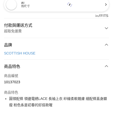
AI
找尺寸
付款與運送方式
超取免運費
付款方式
品牌
信用卡一次付款
SCOTTISH HOUSE
超商取貨付款
商品特色
LINE Pay
商品編號
Apple Pay
10137023
街口支付
商品特色
悠遊付
圓領配條 領邊電綉LACE 長袖上衣 紗線柔軟親膚 細配條直身顯
大哥付你分期
瘦 粉色系是初春的好搭款喔
相關說明