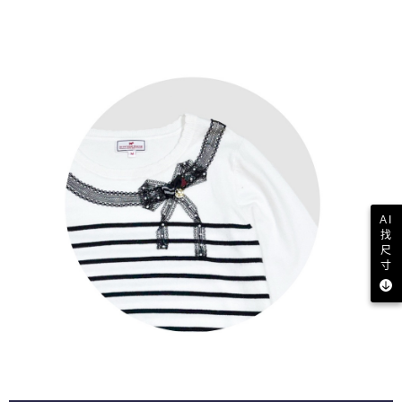
AI
找
尺
寸