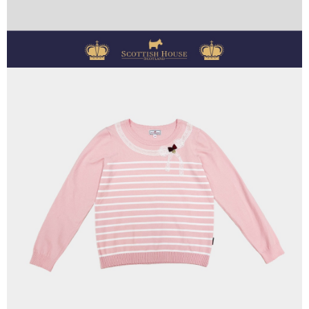
１．透過由恩沛科技股份有限公司提供之「AFTEE先享後付」服務完成之交
免運費
易，需依本服務之必要範圍內提供個人資料，並將交易相關給付款項請求債
權轉讓予恩沛科技股份有限公司。
付款後7-11取貨
２．關於個人資料處理事宜，請瀏覽以下網址：
免運費
https://aftee.tw/terms/#terms3
３．未成年的使用者請事先徵得法定代理人或監護人之同意方可使用
宅配
「AFTEE先享後付」，若未經同意申辦者引起之損失，本公司不負相關責
任。
免運費
４．使用「AFTEE先享後付」時，將依據個別帳號之用戶狀況，依本公司即
時審查核予不同之上限額度；若仍有額度不足之情形，本公司將視審查結果
離島宅配
請求用戶進行身份認證。
免運費
５．嚴禁一人註冊多個帳號或使用他人資訊註冊。若發現惡意使用之情形，
恩沛科技股份有限公司將有權停止該用戶之使用額度並採取法律行動。