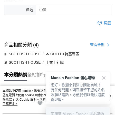
產地
中國
客服
商品相關分類 (4)
查看全部
🎀 SCOTTISH HOUSE
🔥 OUTLET特惠專區
🎀 SCOTTISH HOUSE
上衣｜針織
本分類熱銷
全站排行
Munsin Fashion 滿心購物
您好，歡迎來到滿心購物商城！
有任何問題，請直接留下您的姓名
本網站中使用 cookie，欲查詢有關本網站使用 cookie 方式之詳情，及若您不希
及聯絡電話，方便我們以最快速度
熱門標籤
望在電腦上使用 cookie 時應如何變更電腦的 cookie 設定，請參閱本網站「
隱私
處理喔~
權條款
」之 Cookie 聲明。您繼續使用本網站即表示您同意本公司得按本網站使
用條款之 Cookie 聲明使用 cookie。
了解更多 >
回覆至 Munsin Fashion 滿心購物