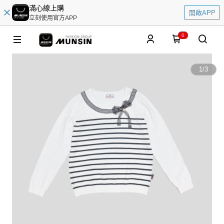
滿心線上購
開啟APP
立刻使用官方APP
0
1
/
3