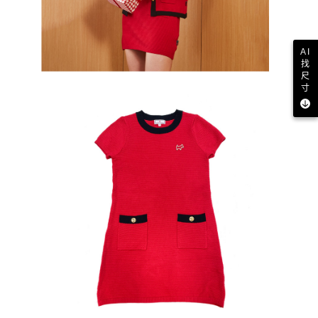
AI
找
尺
寸