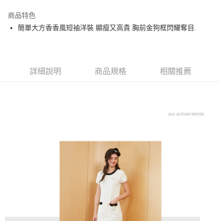
街口支付
商品特色
悠遊付
簡單大方香香風短袖洋裝 顯瘦又高貴 胸前金狗框閃耀奪目.
大哥付你分期
相關說明
【大哥付你分期使用說明】
AFTEE先享後付
1.本服務由台灣大哥大提供，台灣大哥大用戶可立即使用無須另外申請。
詳細說明
商品規格
相關推薦
2.付款方式選擇「大哥付你分期」，訂單成立後會自動跳轉到大哥付的交易
相關說明
流程，驗證手機門號後，選擇欲分期的期數、繳款截止日，確認付款後即完
【關於「AFTEE先享後付」】
成交易。
ATM付款
AFTEE先享後付是「在收到商品之後才付款」的支付方式。 讓您購物簡單
3.實際核准額度、可分期數及費用金額請依後續交易確認頁面所載為準。
便利好安心！
4.訂單成立30分鐘內，如未前往確認交易或遇審核未通過，訂單將自動取
１．簡單：不需註冊會員、不需綁卡、不需儲值。
運送方式
消。如遇「轉專審核」未通過狀況，表示未達大哥付你分期系統評分，恕無
２．便利：只要手機號碼，簡訊認證，即可結帳。
法說明評估內容。
３．安心：先確認商品／服務後，再付款。
全家取貨付款
【繳款方式說明】
1.分期款項不併入電信帳單，「大哥付你分期」於每月結算日後寄送繳費提
免運費
【「AFTEE先享後付」結帳流程】
醒簡訊。
１．於結帳方式選擇「AFTEE先享後付」後，將跳轉至「AFTEE先享後付」
2.透過簡訊連結打開帳單後，可選擇「超商條碼／台灣大直營門市／銀行轉
付款後全家取貨
結帳頁面，進行簡訊認證並確認金額後，即可完成結帳。
帳／街口支付／iPASS MONEY」等通路繳費。
２．訂單成立數日內，您將收到繳費通知簡訊。
免運費
３．收到繳費通知簡訊後14天內，點擊此簡訊中的連結，可透過四大超商／
【注意事項】
ATM／網路銀行／等多元方式進行付款，方視為交易完成。
萊爾富取貨付款
1.本服務係由「台灣大哥大股份有限公司」（以下簡稱本公司）所提供，讓
※ 請注意：結帳手續完成當下不需立刻繳費，但若您需要取消訂單，請聯絡
用戶於交易時，得透過本服務購買商品或服務，並由商店將買賣／分期付款
免運費
購買商品的店家。未經商家同意取消之訂單仍視為有效，需透過AFTEE先享