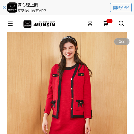
滿心線上購
開啟APP
立刻使用官方APP
0
1
/
2