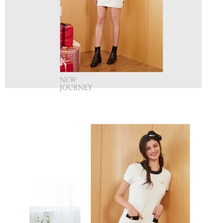
買賣價金債權讓與本公司後，依約使用本公司帳單繳交帳款。
後付繳納相關費用。
2.基於同意付款使用「大哥付你分期」之契約關係目的，商店將以您的個人
付款後萊爾富取貨
※ 交易是否成功請以「AFTEE先享後付 」之結帳頁面顯示為準，若有關於
資料（包含姓名、電話或地址）提供予台灣大哥大進項蒐集、處理及利用，
是否繳費成功／繳費後需取消欲退款等相關疑問，請聯繫「AFTEE先享後付
免運費
由本公司與您本人進行分期帳單所需資料之確認、核對及更正。
客戶支援中心」
https://netprotections.freshdesk.com/support/home
3.完整用戶服務條款，請詳閱以下連結：
https://oppay.tw/userRule
7-11取貨付款
【注意事項】
１．透過由恩沛科技股份有限公司提供之「AFTEE先享後付」服務完成之交
免運費
易，需依本服務之必要範圍內提供個人資料，並將交易相關給付款項請求債
權轉讓予恩沛科技股份有限公司。
付款後7-11取貨
２．關於個人資料處理事宜，請瀏覽以下網址：
免運費
https://aftee.tw/terms/#terms3
３．未成年的使用者請事先徵得法定代理人或監護人之同意方可使用
宅配
「AFTEE先享後付」，若未經同意申辦者引起之損失，本公司不負相關責
任。
免運費
４．使用「AFTEE先享後付」時，將依據個別帳號之用戶狀況，依本公司即
時審查核予不同之上限額度；若仍有額度不足之情形，本公司將視審查結果
離島宅配
請求用戶進行身份認證。
免運費
５．嚴禁一人註冊多個帳號或使用他人資訊註冊。若發現惡意使用之情形，
恩沛科技股份有限公司將有權停止該用戶之使用額度並採取法律行動。