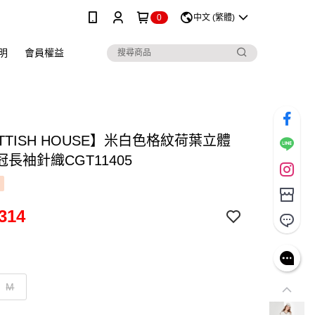
0
中文 (繁體)
明
會員權益
TTISH HOUSE】米白色格紋荷葉立體
長袖針織CGT11405
314
M