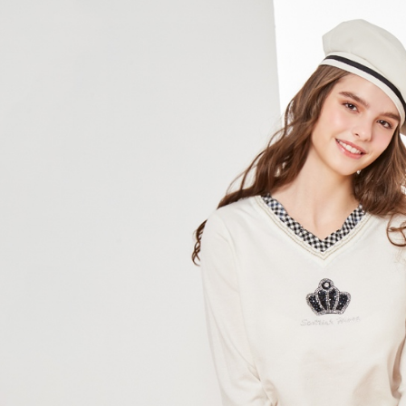
帳／街口支
付款後全
２．訂單
３．收到繳
免運費
【注意事
／ATM／
1.本服務
※ 請注意
萊爾富取
用戶於交
絡購買商品
款買賣價
先享後付
免運費
2.基於同
※ 交易是
資料（包
是否繳費成
付款後萊
用，由本
付客戶支
免運費
3.完整用
【注意事
7-11取貨
１．透過由
交易，需
免運費
求債權轉
２．關於
付款後7-1
https://aft
免運費
３．未成
「AFTE
宅配
任。
４．使用「
免運費
即時審查
結果請求
離島宅配
５．嚴禁
免運費
形，恩沛
動。