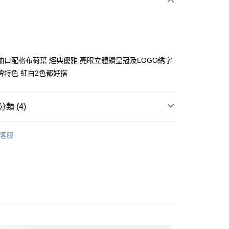
袖口配格布荷葉 經典優雅 亮眼立體鑽皇冠及LOGO綉字
牌特色 紅白2色都好搭
分期
類 (4)
你分期使用說明】
享後付
由台灣大哥大提供，台灣大哥大用戶可立即使用無須另外申請。
ISH HOUSE
🔥 OUTLET特惠專區
式選擇「大哥付你分期」，訂單成立後會自動跳轉到大哥付的交易
客服
證手機門號後，選擇欲分期的期數、繳款截止日，確認付款後即
FTEE先享後付」】
ISH HOUSE
上衣｜針織
。
先享後付是「在收到商品之後才付款」的支付方式。 讓您購物簡單
准額度、可分期數及費用金額請依後續交易確認頁面所載為準。
心！
上衣
針織衫/毛衣
立30分鐘內，如未前往確認交易或遇審核未通過，訂單將自動取
：不需註冊會員、不需綁卡、不需儲值。
「轉專審核」未通過狀況，表示未達大哥付你分期系統評分，恕
：只要手機號碼，簡訊認證，即可結帳。
選｜精選3折起
🏵️SCOTTISH HOUSE｜專區3折起
評估內容。
：先確認商品／服務後，再付款。
式說明】
付款
項不併入電信帳單，「大哥付你分期」於每月結算日後寄送繳費提
EE先享後付」結帳流程】
方式選擇「AFTEE先享後付」後，將跳轉至「AFTEE先享後
訊連結打開帳單後，可選擇「超商條碼／台灣大直營門市／銀行轉
頁面，進行簡訊認證並確認金額後，即可完成結帳。