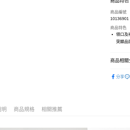
商品特色
LINE Pay
商品編號
Apple Pay
10136901
商品特色
街口支付
領口及
悠遊付
突顯品
大哥付你
相關說明
商品相關分
【大哥付
AFTEE先
1.本服務
🎀 SCOTT
2.付款方
相關說明
分享
流程，驗
【關於「A
🎀 SCOTT
ATM付款
完成交易
AFTEE
3.實際核
便利好安
▶女裝
4.訂單成
１．簡單
消。如遇
２．便利
📍本月精
運送方式
無法說明
３．安心
說明
商品規格
相關推薦
【繳款方
全家取貨
1.分期款
【「AFT
醒簡訊。
免運費
１．於結帳
2.透過簡
付」結帳