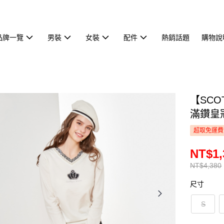
品牌一覽
男裝
女裝
配件
熱銷話題
購物說
【SCO
滿鑽皇冠
超取免運費
NT$1,
NT$4,380
尺寸
S