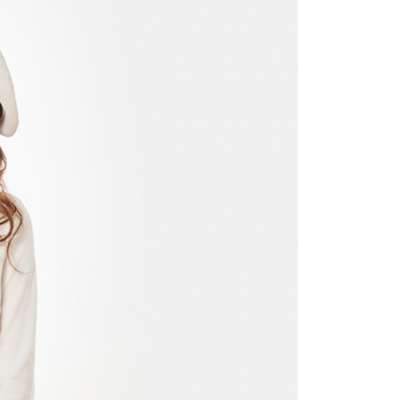
付／iPASS MONEY」等通路繳費。
家取貨
成立數日內，您將收到繳費通知簡訊。
費通知簡訊後14天內，點擊此簡訊中的連結，可透過四大超商
項】
網路銀行／等多元方式進行付款，方視為交易完成。
係由「台灣大哥大股份有限公司」（以下簡稱本公司）所提供，讓
：結帳手續完成當下不需立刻繳費，但若您需要取消訂單，請聯
貨付款
易時，得透過本服務購買商品或服務，並由商店將買賣／分期付
的店家。未經商家同意取消之訂單仍視為有效，需透過AFTEE
金債權讓與本公司後，依約使用本公司帳單繳交帳款。
繳納相關費用。
意付款使用「大哥付你分期」之契約關係目的，商店將以您的個人
否成功請以「AFTEE先享後付 」之結帳頁面顯示為準，若有關於
含姓名、電話或地址）提供予台灣大哥大進項蒐集、處理及利
功／繳費後需取消欲退款等相關疑問，請聯繫「AFTEE先享後
爾富取貨
公司與您本人進行分期帳單所需資料之確認、核對及更正。
援中心」
https://netprotections.freshdesk.com/support/home
戶服務條款，請詳閱以下連結：
https://oppay.tw/userRule
項】
付款
恩沛科技股份有限公司提供之「AFTEE先享後付」服務完成之
依本服務之必要範圍內提供個人資料，並將交易相關給付款項請
讓予恩沛科技股份有限公司。
個人資料處理事宜，請瀏覽以下網址：
1取貨
ee.tw/terms/#terms3
年的使用者請事先徵得法定代理人或監護人之同意方可使用
E先享後付」，若未經同意申辦者引起之損失，本公司不負相關責
AFTEE先享後付」時，將依據個別帳號之用戶狀況，依本公司
核予不同之上限額度；若仍有額度不足之情形，本公司將視審查
用戶進行身份認證。
一人註冊多個帳號或使用他人資訊註冊。若發現惡意使用之情
科技股份有限公司將有權停止該用戶之使用額度並採取法律行