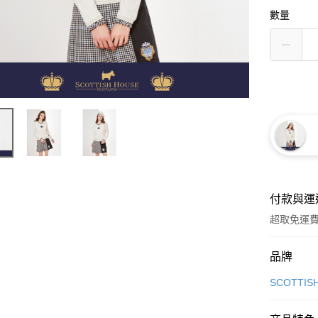
數量
付款與運
超取免運
付款方式
品牌
信用卡一
SCOTTIS
超商取貨