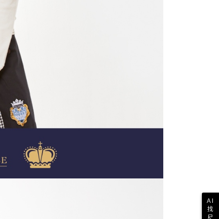
AI
找
尺