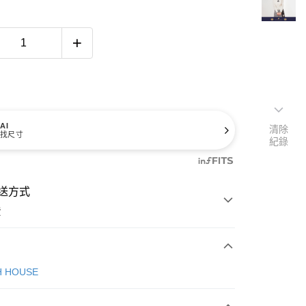
AI
清除
找尺寸
紀錄
送方式
費
次付款
H HOUSE
付款