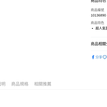
商品特色
LINE Pay
商品編號
Apple Pay
10136890
商品特色
街口支付
超人氣
悠遊付
大哥付你
商品相關分
相關說明
【大哥付
🎀 SCOTT
AFTEE先
1.本服務
分享
2.付款方
相關說明
📍本月精
流程，驗
【關於「A
ATM付款
完成交易
AFTEE
3.實際核
便利好安
4.訂單成
１．簡單
消。如遇
２．便利
說明
商品規格
相關推薦
運送方式
無法說明
３．安心
【繳款方
全家取貨
1.分期款
【「AFT
醒簡訊。
免運費
１．於結帳
2.透過簡
付」結帳