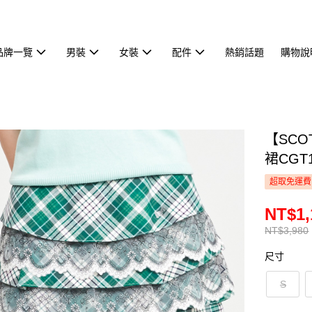
品牌一覽
男裝
女裝
配件
熱銷話題
購物說
【SCO
裙CGT1
超取免運費
NT$1,
NT$3,980
尺寸
S