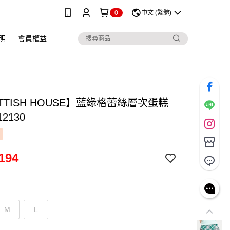
0
中文 (繁體)
明
會員權益
TTISH HOUSE】藍綠格蕾絲層次蛋糕
2130
194
M
L