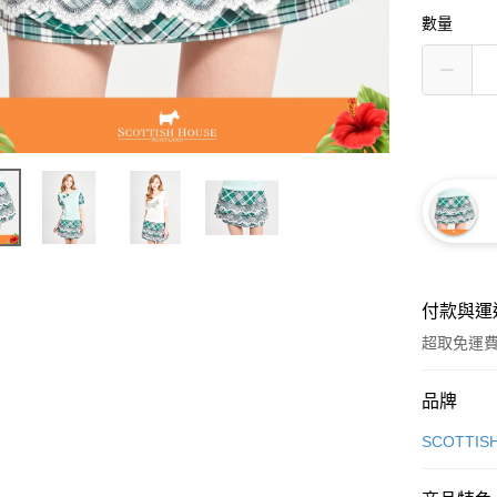
數量
付款與運
超取免運
付款方式
品牌
信用卡一
SCOTTIS
超商取貨