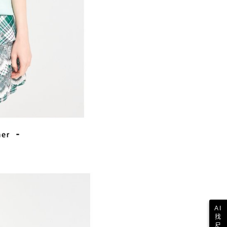
AI
找
尺