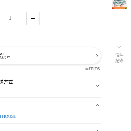
AI
清除
找尺寸
紀錄
送方式
費
次付款
H HOUSE
付款