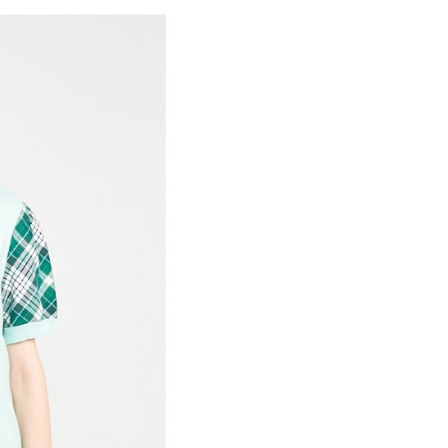
付／iPASS MONEY」等通路繳費。
家取貨
成立數日內，您將收到繳費通知簡訊。
費通知簡訊後14天內，點擊此簡訊中的連結，可透過四大超商
項】
網路銀行／等多元方式進行付款，方視為交易完成。
係由「台灣大哥大股份有限公司」（以下簡稱本公司）所提供，讓
：結帳手續完成當下不需立刻繳費，但若您需要取消訂單，請聯
貨付款
易時，得透過本服務購買商品或服務，並由商店將買賣／分期付
的店家。未經商家同意取消之訂單仍視為有效，需透過AFTEE
金債權讓與本公司後，依約使用本公司帳單繳交帳款。
繳納相關費用。
意付款使用「大哥付你分期」之契約關係目的，商店將以您的個人
否成功請以「AFTEE先享後付 」之結帳頁面顯示為準，若有關於
含姓名、電話或地址）提供予台灣大哥大進項蒐集、處理及利
功／繳費後需取消欲退款等相關疑問，請聯繫「AFTEE先享後
爾富取貨
公司與您本人進行分期帳單所需資料之確認、核對及更正。
援中心」
https://netprotections.freshdesk.com/support/home
戶服務條款，請詳閱以下連結：
https://oppay.tw/userRule
項】
付款
恩沛科技股份有限公司提供之「AFTEE先享後付」服務完成之
依本服務之必要範圍內提供個人資料，並將交易相關給付款項請
讓予恩沛科技股份有限公司。
個人資料處理事宜，請瀏覽以下網址：
1取貨
ee.tw/terms/#terms3
年的使用者請事先徵得法定代理人或監護人之同意方可使用
E先享後付」，若未經同意申辦者引起之損失，本公司不負相關責
AFTEE先享後付」時，將依據個別帳號之用戶狀況，依本公司
核予不同之上限額度；若仍有額度不足之情形，本公司將視審查
用戶進行身份認證。
一人註冊多個帳號或使用他人資訊註冊。若發現惡意使用之情
科技股份有限公司將有權停止該用戶之使用額度並採取法律行