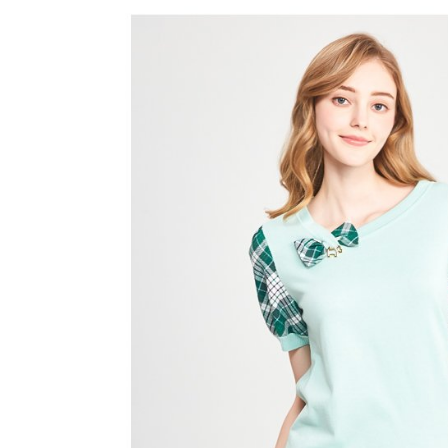
帳／街口支
付款後全
２．訂單
３．收到繳
免運費
【注意事
／ATM／
1.本服務
※ 請注意
萊爾富取
用戶於交
絡購買商品
款買賣價
先享後付
免運費
2.基於同
※ 交易是
資料（包
是否繳費成
付款後萊
用，由本
付客戶支
免運費
3.完整用
【注意事
7-11取貨
１．透過由
交易，需
免運費
求債權轉
２．關於
付款後7-1
https://aft
免運費
３．未成
「AFTE
宅配
任。
４．使用「
免運費
即時審查
結果請求
離島宅配
５．嚴禁
免運費
形，恩沛
動。