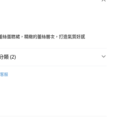
蕾絲蛋糕裙，精緻的蕾絲層次，打造氣質好感
分期
類 (2)
你分期使用說明】
ISH HOUSE
🔥 OUTLET特惠專區
享後付
由台灣大哥大提供，台灣大哥大用戶可立即使用無須另外申請。
客服
式選擇「大哥付你分期」，訂單成立後會自動跳轉到大哥付的交易
選｜精選3折起
🏵️SCOTTISH HOUSE｜專區3折起
證手機門號後，選擇欲分期的期數、繳款截止日，確認付款後即
FTEE先享後付」】
。
先享後付是「在收到商品之後才付款」的支付方式。 讓您購物簡單
准額度、可分期數及費用金額請依後續交易確認頁面所載為準。
心！
立30分鐘內，如未前往確認交易或遇審核未通過，訂單將自動取
：不需註冊會員、不需綁卡、不需儲值。
「轉專審核」未通過狀況，表示未達大哥付你分期系統評分，恕
：只要手機號碼，簡訊認證，即可結帳。
評估內容。
：先確認商品／服務後，再付款。
式說明】
付款
項不併入電信帳單，「大哥付你分期」於每月結算日後寄送繳費提
EE先享後付」結帳流程】
方式選擇「AFTEE先享後付」後，將跳轉至「AFTEE先享後
訊連結打開帳單後，可選擇「超商條碼／台灣大直營門市／銀行轉
頁面，進行簡訊認證並確認金額後，即可完成結帳。