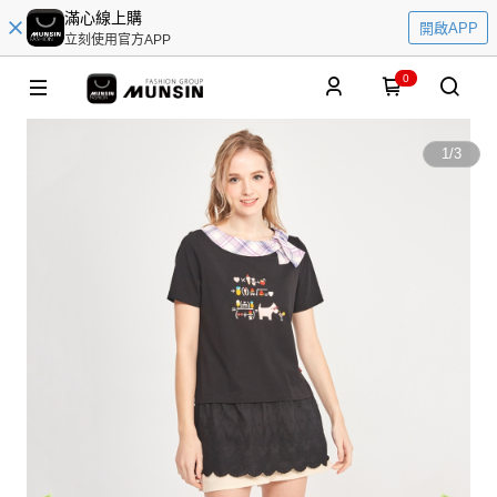
滿心線上購
開啟APP
立刻使用官方APP
0
1
/
3