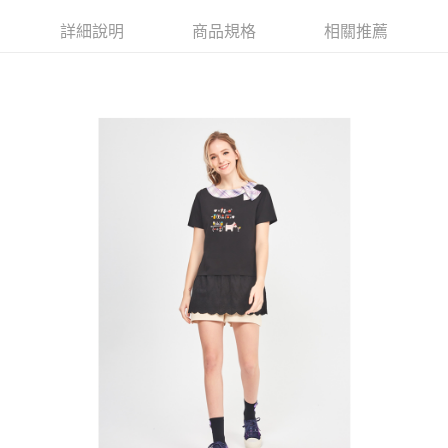
【大哥付你分期使用說明】
AFTEE先享後付
1.本服務由台灣大哥大提供，台灣大哥大用戶可立即使用無須另外申請。
詳細說明
商品規格
相關推薦
2.付款方式選擇「大哥付你分期」，訂單成立後會自動跳轉到大哥付的交易
相關說明
流程，驗證手機門號後，選擇欲分期的期數、繳款截止日，確認付款後即完
【關於「AFTEE先享後付」】
成交易。
ATM付款
AFTEE先享後付是「在收到商品之後才付款」的支付方式。 讓您購物簡單
3.實際核准額度、可分期數及費用金額請依後續交易確認頁面所載為準。
便利好安心！
4.訂單成立30分鐘內，如未前往確認交易或遇審核未通過，訂單將自動取
１．簡單：不需註冊會員、不需綁卡、不需儲值。
運送方式
消。如遇「轉專審核」未通過狀況，表示未達大哥付你分期系統評分，恕無
２．便利：只要手機號碼，簡訊認證，即可結帳。
法說明評估內容。
３．安心：先確認商品／服務後，再付款。
全家取貨付款
【繳款方式說明】
1.分期款項不併入電信帳單，「大哥付你分期」於每月結算日後寄送繳費提
免運費
【「AFTEE先享後付」結帳流程】
醒簡訊。
１．於結帳方式選擇「AFTEE先享後付」後，將跳轉至「AFTEE先享後付」
2.透過簡訊連結打開帳單後，可選擇「超商條碼／台灣大直營門市／銀行轉
付款後全家取貨
結帳頁面，進行簡訊認證並確認金額後，即可完成結帳。
帳／街口支付／iPASS MONEY」等通路繳費。
２．訂單成立數日內，您將收到繳費通知簡訊。
免運費
３．收到繳費通知簡訊後14天內，點擊此簡訊中的連結，可透過四大超商／
【注意事項】
ATM／網路銀行／等多元方式進行付款，方視為交易完成。
萊爾富取貨付款
1.本服務係由「台灣大哥大股份有限公司」（以下簡稱本公司）所提供，讓
※ 請注意：結帳手續完成當下不需立刻繳費，但若您需要取消訂單，請聯絡
用戶於交易時，得透過本服務購買商品或服務，並由商店將買賣／分期付款
免運費
購買商品的店家。未經商家同意取消之訂單仍視為有效，需透過AFTEE先享
買賣價金債權讓與本公司後，依約使用本公司帳單繳交帳款。
後付繳納相關費用。
2.基於同意付款使用「大哥付你分期」之契約關係目的，商店將以您的個人
付款後萊爾富取貨
※ 交易是否成功請以「AFTEE先享後付 」之結帳頁面顯示為準，若有關於
資料（包含姓名、電話或地址）提供予台灣大哥大進項蒐集、處理及利用，
是否繳費成功／繳費後需取消欲退款等相關疑問，請聯繫「AFTEE先享後付
免運費
由本公司與您本人進行分期帳單所需資料之確認、核對及更正。
客戶支援中心」
https://netprotections.freshdesk.com/support/home
3.完整用戶服務條款，請詳閱以下連結：
https://oppay.tw/userRule
7-11取貨付款
【注意事項】