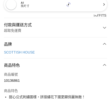
AI
找尺寸
付款與運送方式
超取免運費
付款方式
品牌
信用卡一次付款
SCOTTISH HOUSE
超商取貨付款
商品特色
LINE Pay
商品編號
Apple Pay
10136861
街口支付
商品特色
悠遊付
甜心公式刺繡圖樣，拼接繡花下擺更顯俏麗無敵！
大哥付你分期
相關說明