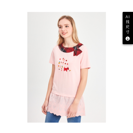
AI
找
尺
寸