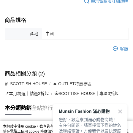
顯示電腦版詳細說明
商品規格
產地
中國
客服
商品相關分類 (2)
🎀 SCOTTISH HOUSE
🔥 OUTLET特惠專區
📍本月精選｜精選3折起
🏵️SCOTTISH HOUSE｜專區3折起
本分類熱銷
全站排行
Munsin Fashion 滿心購物
您好，歡迎來到滿心購物商城！
有任何問題，請直接留下您的姓名
本網站中使用 cookie，欲查詢有關本網站使用 cookie 方式之詳情，及若您不希
及聯絡電話，方便我們以最快速度
熱門標籤
望在電腦上使用 cookie 時應如何變更電腦的 cookie 設定，請參閱本網站「
隱私