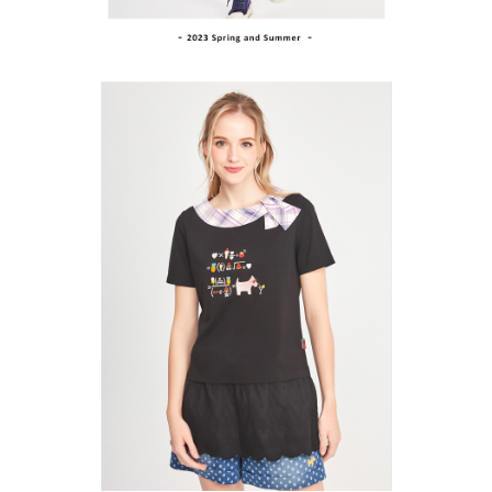
１．透過由恩沛科技股份有限公司提供之「AFTEE先享後付」服務完成之交
免運費
易，需依本服務之必要範圍內提供個人資料，並將交易相關給付款項請求債
權轉讓予恩沛科技股份有限公司。
付款後7-11取貨
２．關於個人資料處理事宜，請瀏覽以下網址：
免運費
https://aftee.tw/terms/#terms3
３．未成年的使用者請事先徵得法定代理人或監護人之同意方可使用
宅配
「AFTEE先享後付」，若未經同意申辦者引起之損失，本公司不負相關責
任。
免運費
４．使用「AFTEE先享後付」時，將依據個別帳號之用戶狀況，依本公司即
時審查核予不同之上限額度；若仍有額度不足之情形，本公司將視審查結果
離島宅配
請求用戶進行身份認證。
免運費
５．嚴禁一人註冊多個帳號或使用他人資訊註冊。若發現惡意使用之情形，
恩沛科技股份有限公司將有權停止該用戶之使用額度並採取法律行動。