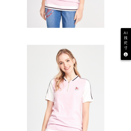
AI
找
尺
寸