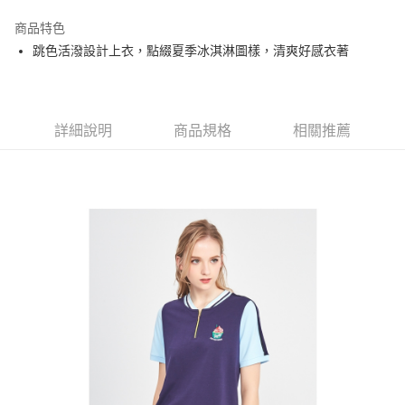
街口支付
商品特色
悠遊付
跳色活潑設計上衣，點綴夏季冰淇淋圖樣，清爽好感衣著
大哥付你分期
相關說明
【大哥付你分期使用說明】
AFTEE先享後付
1.本服務由台灣大哥大提供，台灣大哥大用戶可立即使用無須另外申請。
詳細說明
商品規格
相關推薦
2.付款方式選擇「大哥付你分期」，訂單成立後會自動跳轉到大哥付的交易
相關說明
流程，驗證手機門號後，選擇欲分期的期數、繳款截止日，確認付款後即完
【關於「AFTEE先享後付」】
成交易。
ATM付款
AFTEE先享後付是「在收到商品之後才付款」的支付方式。 讓您購物簡單
3.實際核准額度、可分期數及費用金額請依後續交易確認頁面所載為準。
便利好安心！
4.訂單成立30分鐘內，如未前往確認交易或遇審核未通過，訂單將自動取
１．簡單：不需註冊會員、不需綁卡、不需儲值。
運送方式
消。如遇「轉專審核」未通過狀況，表示未達大哥付你分期系統評分，恕無
２．便利：只要手機號碼，簡訊認證，即可結帳。
法說明評估內容。
３．安心：先確認商品／服務後，再付款。
全家取貨付款
【繳款方式說明】
1.分期款項不併入電信帳單，「大哥付你分期」於每月結算日後寄送繳費提
免運費
【「AFTEE先享後付」結帳流程】
醒簡訊。
１．於結帳方式選擇「AFTEE先享後付」後，將跳轉至「AFTEE先享後付」
2.透過簡訊連結打開帳單後，可選擇「超商條碼／台灣大直營門市／銀行轉
付款後全家取貨
結帳頁面，進行簡訊認證並確認金額後，即可完成結帳。
帳／街口支付／iPASS MONEY」等通路繳費。
２．訂單成立數日內，您將收到繳費通知簡訊。
免運費
３．收到繳費通知簡訊後14天內，點擊此簡訊中的連結，可透過四大超商／
【注意事項】
ATM／網路銀行／等多元方式進行付款，方視為交易完成。
萊爾富取貨付款
1.本服務係由「台灣大哥大股份有限公司」（以下簡稱本公司）所提供，讓
※ 請注意：結帳手續完成當下不需立刻繳費，但若您需要取消訂單，請聯絡
用戶於交易時，得透過本服務購買商品或服務，並由商店將買賣／分期付款
免運費
購買商品的店家。未經商家同意取消之訂單仍視為有效，需透過AFTEE先享