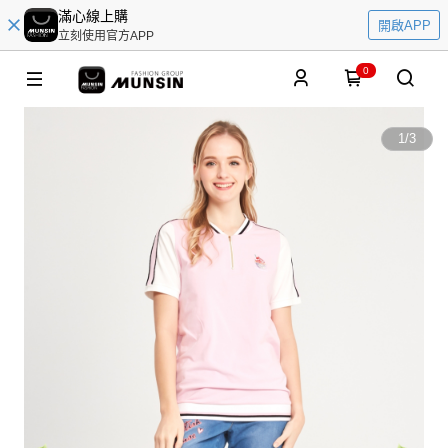
滿心線上購
開啟APP
立刻使用官方APP
0
1
/
3