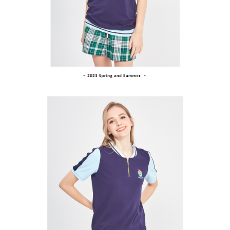
買賣價金債權讓與本公司後，依約使用本公司帳單繳交帳款。
後付繳納相關費用。
2.基於同意付款使用「大哥付你分期」之契約關係目的，商店將以您的個人
付款後萊爾富取貨
※ 交易是否成功請以「AFTEE先享後付 」之結帳頁面顯示為準，若有關於
資料（包含姓名、電話或地址）提供予台灣大哥大進項蒐集、處理及利用，
是否繳費成功／繳費後需取消欲退款等相關疑問，請聯繫「AFTEE先享後付
免運費
由本公司與您本人進行分期帳單所需資料之確認、核對及更正。
客戶支援中心」
https://netprotections.freshdesk.com/support/home
3.完整用戶服務條款，請詳閱以下連結：
https://oppay.tw/userRule
7-11取貨付款
【注意事項】
１．透過由恩沛科技股份有限公司提供之「AFTEE先享後付」服務完成之交
免運費
易，需依本服務之必要範圍內提供個人資料，並將交易相關給付款項請求債
權轉讓予恩沛科技股份有限公司。
付款後7-11取貨
２．關於個人資料處理事宜，請瀏覽以下網址：
免運費
https://aftee.tw/terms/#terms3
３．未成年的使用者請事先徵得法定代理人或監護人之同意方可使用
宅配
「AFTEE先享後付」，若未經同意申辦者引起之損失，本公司不負相關責
任。
免運費
４．使用「AFTEE先享後付」時，將依據個別帳號之用戶狀況，依本公司即
時審查核予不同之上限額度；若仍有額度不足之情形，本公司將視審查結果
離島宅配
請求用戶進行身份認證。
免運費
５．嚴禁一人註冊多個帳號或使用他人資訊註冊。若發現惡意使用之情形，
恩沛科技股份有限公司將有權停止該用戶之使用額度並採取法律行動。