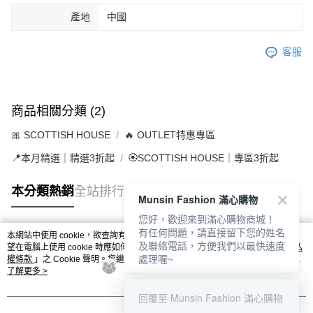
產地
中國
客服
商品相關分類 (2)
🎀 SCOTTISH HOUSE
🔥 OUTLET特惠專區
📍本月精選｜精選3折起
🏵️SCOTTISH HOUSE｜專區3折起
本分類熱銷
全站排行
Munsin Fashion 滿心購物
您好，歡迎來到滿心購物商城！
有任何問題，請直接留下您的姓名
本網站中使用 cookie，欲查詢有關本網站使用 cookie 方式之詳情，及若您不希
及聯絡電話，方便我們以最快速度
熱門標籤
望在電腦上使用 cookie 時應如何變更電腦的 cookie 設定，請參閱本網站「
隱私
處理喔~
權條款
」之 Cookie 聲明。您繼續使用本網站即表示您同意本公司得按本網站使
用條款之 Cookie 聲明使用 cookie。
了解更多 >
回覆至 Munsin Fashion 滿心購物