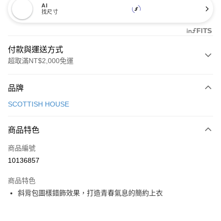
AI
找尺寸
付款與運送方式
超取滿NT$2,000免運
付款方式
品牌
信用卡一次付款
SCOTTISH HOUSE
超商取貨付款
商品特色
LINE Pay
商品編號
Apple Pay
10136857
街口支付
商品特色
悠遊付
斜背包圖樣錯飾效果，打造青春氣息的簡約上衣
大哥付你分期
相關說明