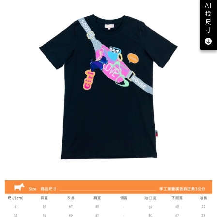
AI
找
尺
寸