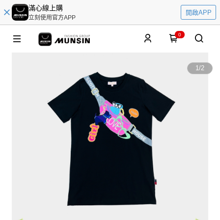
滿心線上購
開啟APP
立刻使用官方APP
0
1
/
2