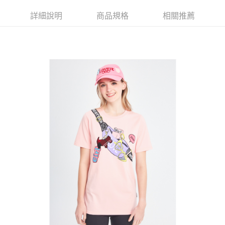
【大哥付你分期使用說明】
AFTEE先享後付
1.本服務由台灣大哥大提供，台灣大哥大用戶可立即使用無須另外申請。
詳細說明
商品規格
相關推薦
2.付款方式選擇「大哥付你分期」，訂單成立後會自動跳轉到大哥付的交易
相關說明
流程，驗證手機門號後，選擇欲分期的期數、繳款截止日，確認付款後即完
【關於「AFTEE先享後付」】
成交易。
ATM付款
AFTEE先享後付是「在收到商品之後才付款」的支付方式。 讓您購物簡單
3.實際核准額度、可分期數及費用金額請依後續交易確認頁面所載為準。
便利好安心！
4.訂單成立30分鐘內，如未前往確認交易或遇審核未通過，訂單將自動取
１．簡單：不需註冊會員、不需綁卡、不需儲值。
運送方式
消。如遇「轉專審核」未通過狀況，表示未達大哥付你分期系統評分，恕無
２．便利：只要手機號碼，簡訊認證，即可結帳。
法說明評估內容。
３．安心：先確認商品／服務後，再付款。
全家取貨付款
【繳款方式說明】
1.分期款項不併入電信帳單，「大哥付你分期」於每月結算日後寄送繳費提
每筆NT$80，滿NT$2,000(含以上)免運費
【「AFTEE先享後付」結帳流程】
醒簡訊。
１．於結帳方式選擇「AFTEE先享後付」後，將跳轉至「AFTEE先享後付」
2.透過簡訊連結打開帳單後，可選擇「超商條碼／台灣大直營門市／銀行轉
付款後全家取貨
結帳頁面，進行簡訊認證並確認金額後，即可完成結帳。
帳／街口支付／iPASS MONEY」等通路繳費。
２．訂單成立數日內，您將收到繳費通知簡訊。
每筆NT$80，滿NT$2,000(含以上)免運費
３．收到繳費通知簡訊後14天內，點擊此簡訊中的連結，可透過四大超商／
【注意事項】
ATM／網路銀行／等多元方式進行付款，方視為交易完成。
萊爾富取貨付款
1.本服務係由「台灣大哥大股份有限公司」（以下簡稱本公司）所提供，讓
※ 請注意：結帳手續完成當下不需立刻繳費，但若您需要取消訂單，請聯絡
用戶於交易時，得透過本服務購買商品或服務，並由商店將買賣／分期付款
每筆NT$80，滿NT$2,000(含以上)免運費
購買商品的店家。未經商家同意取消之訂單仍視為有效，需透過AFTEE先享
買賣價金債權讓與本公司後，依約使用本公司帳單繳交帳款。
後付繳納相關費用。
2.基於同意付款使用「大哥付你分期」之契約關係目的，商店將以您的個人
付款後萊爾富取貨
※ 交易是否成功請以「AFTEE先享後付 」之結帳頁面顯示為準，若有關於
資料（包含姓名、電話或地址）提供予台灣大哥大進項蒐集、處理及利用，
是否繳費成功／繳費後需取消欲退款等相關疑問，請聯繫「AFTEE先享後付
每筆NT$80，滿NT$2,000(含以上)免運費
由本公司與您本人進行分期帳單所需資料之確認、核對及更正。
客戶支援中心」
https://netprotections.freshdesk.com/support/home
3.完整用戶服務條款，請詳閱以下連結：
https://oppay.tw/userRule
7-11取貨付款
【注意事項】