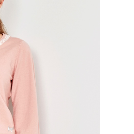
公司與您本人進行分期帳單所需資料之確認、核對及更正。
援中心」
https://netprotections.freshdesk.com/support/home
戶服務條款，請詳閱以下連結：
https://oppay.tw/userRule
項】
付款
恩沛科技股份有限公司提供之「AFTEE先享後付」服務完成之
依本服務之必要範圍內提供個人資料，並將交易相關給付款項請
讓予恩沛科技股份有限公司。
個人資料處理事宜，請瀏覽以下網址：
1取貨
ee.tw/terms/#terms3
年的使用者請事先徵得法定代理人或監護人之同意方可使用
E先享後付」，若未經同意申辦者引起之損失，本公司不負相關責
AFTEE先享後付」時，將依據個別帳號之用戶狀況，依本公司
核予不同之上限額度；若仍有額度不足之情形，本公司將視審查
用戶進行身份認證。
一人註冊多個帳號或使用他人資訊註冊。若發現惡意使用之情
科技股份有限公司將有權停止該用戶之使用額度並採取法律行