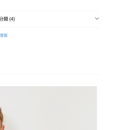
分期
類 (4)
你分期使用說明】
享後付
由台灣大哥大提供，台灣大哥大用戶可立即使用無須另外申請。
ISH HOUSE
🔥 OUTLET特惠專區
式選擇「大哥付你分期」，訂單成立後會自動跳轉到大哥付的交易
客服
證手機門號後，選擇欲分期的期數、繳款截止日，確認付款後即
FTEE先享後付」】
ISH HOUSE
上衣｜針織
。
先享後付是「在收到商品之後才付款」的支付方式。 讓您購物簡單
准額度、可分期數及費用金額請依後續交易確認頁面所載為準。
心！
上衣
針織衫/毛衣
立30分鐘內，如未前往確認交易或遇審核未通過，訂單將自動取
：不需註冊會員、不需綁卡、不需儲值。
「轉專審核」未通過狀況，表示未達大哥付你分期系統評分，恕
：只要手機號碼，簡訊認證，即可結帳。
選｜精選3折起
🏵️SCOTTISH HOUSE｜專區3折起
評估內容。
：先確認商品／服務後，再付款。
式說明】
付款
項不併入電信帳單，「大哥付你分期」於每月結算日後寄送繳費提
EE先享後付」結帳流程】
方式選擇「AFTEE先享後付」後，將跳轉至「AFTEE先享後
訊連結打開帳單後，可選擇「超商條碼／台灣大直營門市／銀行轉
頁面，進行簡訊認證並確認金額後，即可完成結帳。
付／iPASS MONEY」等通路繳費。
家取貨
成立數日內，您將收到繳費通知簡訊。
費通知簡訊後14天內，點擊此簡訊中的連結，可透過四大超商
項】
網路銀行／等多元方式進行付款，方視為交易完成。
係由「台灣大哥大股份有限公司」（以下簡稱本公司）所提供，讓
：結帳手續完成當下不需立刻繳費，但若您需要取消訂單，請聯
貨付款
易時，得透過本服務購買商品或服務，並由商店將買賣／分期付
的店家。未經商家同意取消之訂單仍視為有效，需透過AFTEE
金債權讓與本公司後，依約使用本公司帳單繳交帳款。
繳納相關費用。
意付款使用「大哥付你分期」之契約關係目的，商店將以您的個人
否成功請以「AFTEE先享後付 」之結帳頁面顯示為準，若有關於
含姓名、電話或地址）提供予台灣大哥大進項蒐集、處理及利
功／繳費後需取消欲退款等相關疑問，請聯繫「AFTEE先享後
爾富取貨