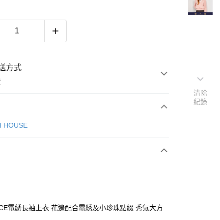
送方式
費
清除
紀錄
次付款
H HOUSE
付款
ACE電綉長袖上衣 花邊配合電綉及小珍珠點綴 秀氣大方