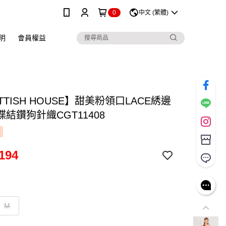
0
中文 (繁體)
明
會員權益
TTISH HOUSE】甜美粉領口LACE綉邊
結鑽狗針織CGT11408
194
M