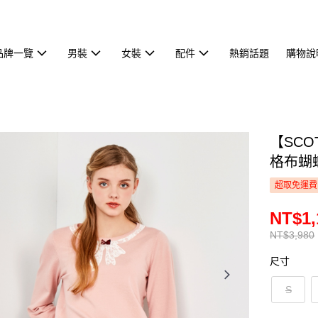
品牌一覽
男裝
女裝
配件
熱銷話題
購物說
【SCO
格布蝴蝶
超取免運費
NT$1,
NT$3,980
尺寸
S