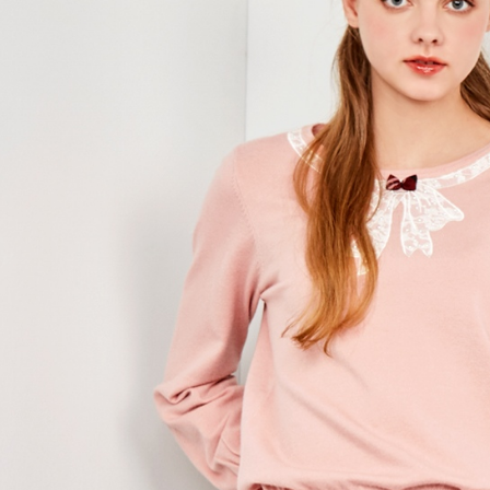
用，由本
付客戶支
免運費
3.完整用
【注意事
7-11取貨
１．透過由
交易，需
免運費
求債權轉
２．關於
付款後7-1
https://aft
免運費
３．未成
「AFTE
宅配
任。
４．使用「
免運費
即時審查
結果請求
離島宅配
５．嚴禁
免運費
形，恩沛
動。