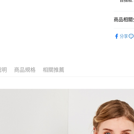
百搭款.
大哥付你
相關說明
商品相關分
【大哥付
AFTEE先
1.本服務
🎀 SCOTT
2.付款方
相關說明
分享
流程，驗
【關於「A
🎀 SCOTT
ATM付款
完成交易
AFTEE
3.實際核
便利好安
▶女裝
4.訂單成
１．簡單
消。如遇
２．便利
📍本月精
運送方式
無法說明
３．安心
說明
商品規格
相關推薦
【繳款方
全家取貨
1.分期款
【「AFT
醒簡訊。
免運費
１．於結帳
2.透過簡
付」結帳
帳／街口支
付款後全
２．訂單
３．收到繳
免運費
【注意事
／ATM／
1.本服務
※ 請注意
萊爾富取
用戶於交
絡購買商品
款買賣價
先享後付
免運費
2.基於同
※ 交易是
資料（包
是否繳費成
付款後萊