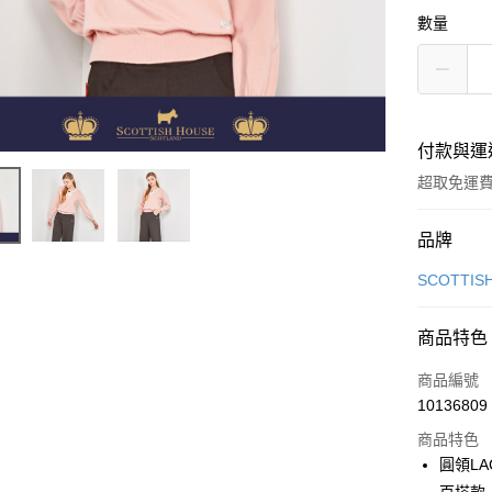
數量
付款與運
超取免運
付款方式
品牌
信用卡一
SCOTTIS
超商取貨
商品特色
LINE Pay
商品編號
Apple Pay
10136809
商品特色
街口支付
圓領L
悠遊付