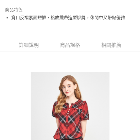
街口支付
商品特色
悠遊付
寬口反褶素面短褲，格紋織帶造型綁繩，休閒中又帶點優雅
大哥付你分期
相關說明
【大哥付你分期使用說明】
AFTEE先享後付
1.本服務由台灣大哥大提供，台灣大哥大用戶可立即使用無須另外申請。
詳細說明
商品規格
相關推薦
2.付款方式選擇「大哥付你分期」，訂單成立後會自動跳轉到大哥付的交易
相關說明
流程，驗證手機門號後，選擇欲分期的期數、繳款截止日，確認付款後即完
【關於「AFTEE先享後付」】
成交易。
ATM付款
AFTEE先享後付是「在收到商品之後才付款」的支付方式。 讓您購物簡單
3.實際核准額度、可分期數及費用金額請依後續交易確認頁面所載為準。
便利好安心！
4.訂單成立30分鐘內，如未前往確認交易或遇審核未通過，訂單將自動取
１．簡單：不需註冊會員、不需綁卡、不需儲值。
運送方式
消。如遇「轉專審核」未通過狀況，表示未達大哥付你分期系統評分，恕無
２．便利：只要手機號碼，簡訊認證，即可結帳。
法說明評估內容。
３．安心：先確認商品／服務後，再付款。
全家取貨付款
【繳款方式說明】
1.分期款項不併入電信帳單，「大哥付你分期」於每月結算日後寄送繳費提
免運費
【「AFTEE先享後付」結帳流程】
醒簡訊。
１．於結帳方式選擇「AFTEE先享後付」後，將跳轉至「AFTEE先享後付」
2.透過簡訊連結打開帳單後，可選擇「超商條碼／台灣大直營門市／銀行轉
付款後全家取貨
結帳頁面，進行簡訊認證並確認金額後，即可完成結帳。
帳／街口支付／iPASS MONEY」等通路繳費。
２．訂單成立數日內，您將收到繳費通知簡訊。
免運費
３．收到繳費通知簡訊後14天內，點擊此簡訊中的連結，可透過四大超商／
【注意事項】
ATM／網路銀行／等多元方式進行付款，方視為交易完成。
萊爾富取貨付款
1.本服務係由「台灣大哥大股份有限公司」（以下簡稱本公司）所提供，讓
※ 請注意：結帳手續完成當下不需立刻繳費，但若您需要取消訂單，請聯絡
用戶於交易時，得透過本服務購買商品或服務，並由商店將買賣／分期付款
免運費
購買商品的店家。未經商家同意取消之訂單仍視為有效，需透過AFTEE先享