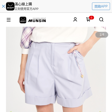
滿心線上購
開啟APP
立刻使用官方APP
0
1
/
4