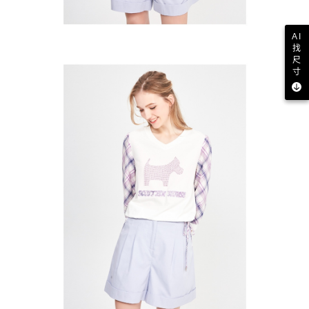
AI
找
尺
寸