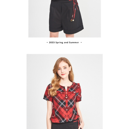
買賣價金債權讓與本公司後，依約使用本公司帳單繳交帳款。
後付繳納相關費用。
2.基於同意付款使用「大哥付你分期」之契約關係目的，商店將以您的個人
付款後萊爾富取貨
※ 交易是否成功請以「AFTEE先享後付 」之結帳頁面顯示為準，若有關於
資料（包含姓名、電話或地址）提供予台灣大哥大進項蒐集、處理及利用，
是否繳費成功／繳費後需取消欲退款等相關疑問，請聯繫「AFTEE先享後付
免運費
由本公司與您本人進行分期帳單所需資料之確認、核對及更正。
客戶支援中心」
https://netprotections.freshdesk.com/support/home
3.完整用戶服務條款，請詳閱以下連結：
https://oppay.tw/userRule
7-11取貨付款
【注意事項】
１．透過由恩沛科技股份有限公司提供之「AFTEE先享後付」服務完成之交
免運費
易，需依本服務之必要範圍內提供個人資料，並將交易相關給付款項請求債
權轉讓予恩沛科技股份有限公司。
付款後7-11取貨
２．關於個人資料處理事宜，請瀏覽以下網址：
免運費
https://aftee.tw/terms/#terms3
３．未成年的使用者請事先徵得法定代理人或監護人之同意方可使用
宅配
「AFTEE先享後付」，若未經同意申辦者引起之損失，本公司不負相關責
任。
免運費
４．使用「AFTEE先享後付」時，將依據個別帳號之用戶狀況，依本公司即
時審查核予不同之上限額度；若仍有額度不足之情形，本公司將視審查結果
離島宅配
請求用戶進行身份認證。
免運費
５．嚴禁一人註冊多個帳號或使用他人資訊註冊。若發現惡意使用之情形，
恩沛科技股份有限公司將有權停止該用戶之使用額度並採取法律行動。