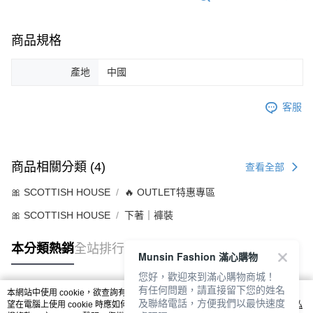
商品規格
產地
中國
客服
商品相關分類 (4)
查看全部
🎀 SCOTTISH HOUSE
🔥 OUTLET特惠專區
🎀 SCOTTISH HOUSE
下著｜褲裝
本分類熱銷
全站排行
Munsin Fashion 滿心購物
您好，歡迎來到滿心購物商城！
有任何問題，請直接留下您的姓名
本網站中使用 cookie，欲查詢有關本網站使用 cookie 方式之詳情，及若您不希
及聯絡電話，方便我們以最快速度
熱門標籤
望在電腦上使用 cookie 時應如何變更電腦的 cookie 設定，請參閱本網站「
隱私