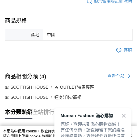
顯示電腦版詳細說明
商品規格
產地
中國
客服
商品相關分類 (4)
查看全部
🎀 SCOTTISH HOUSE
🔥 OUTLET特惠專區
🎀 SCOTTISH HOUSE
連身洋裝/褲裙
本分類熱銷
全站排行
Munsin Fashion 滿心購物
您好，歡迎來到滿心購物商城！
有任何問題，請直接留下您的姓名
本網站中使用 cookie，欲查詢有關本網站使用 cookie 方式之詳情，及若您不希
及聯絡電話，方便我們以最快速度
熱門標籤
望在電腦上使用 cookie 時應如何變更電腦的 cookie 設定，請參閱本網站「
隱私