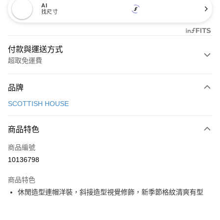
AI
找尺寸
付款與運送方式
超取免運費
付款方式
品牌
信用卡一次付款
SCOTTISH HOUSE
超商取貨付款
商品特色
LINE Pay
商品編號
Apple Pay
10136798
街口支付
商品特色
悠遊付
休閒造型連帽洋裝，斜接造型視覺修飾，新季節格紋清爽有型
大哥付你分期
相關說明