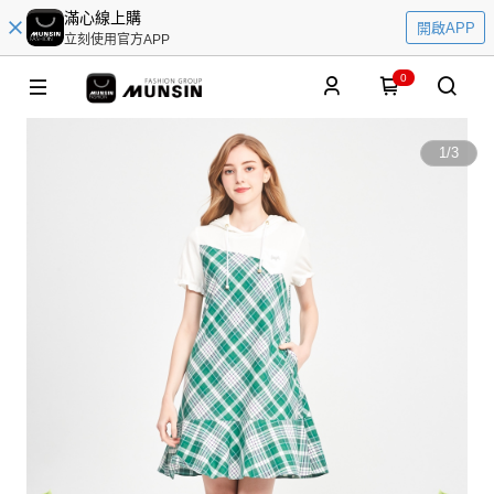
滿心線上購
開啟APP
立刻使用官方APP
0
1
/
3