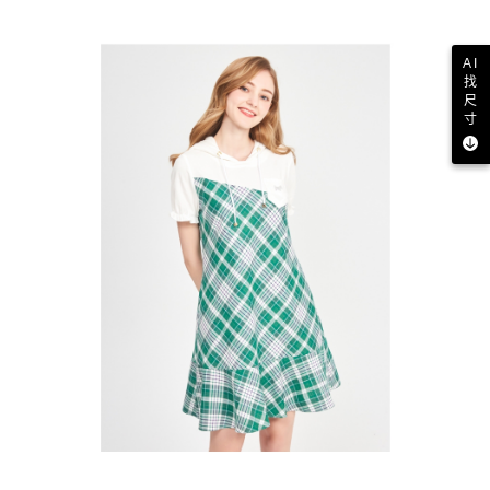
AI
找
尺
寸