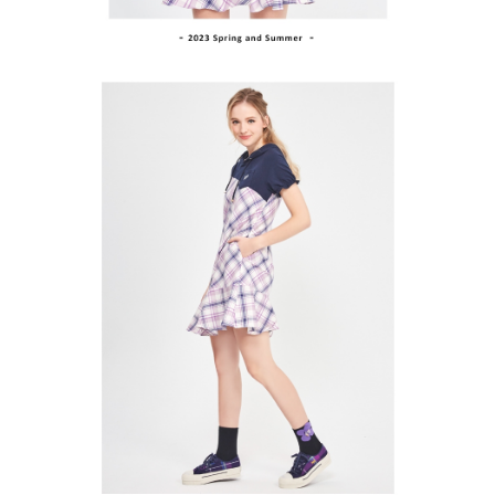
１．透過由恩沛科技股份有限公司提供之「AFTEE先享後付」服務完成之交
免運費
易，需依本服務之必要範圍內提供個人資料，並將交易相關給付款項請求債
權轉讓予恩沛科技股份有限公司。
付款後7-11取貨
２．關於個人資料處理事宜，請瀏覽以下網址：
免運費
https://aftee.tw/terms/#terms3
３．未成年的使用者請事先徵得法定代理人或監護人之同意方可使用
宅配
「AFTEE先享後付」，若未經同意申辦者引起之損失，本公司不負相關責
任。
免運費
４．使用「AFTEE先享後付」時，將依據個別帳號之用戶狀況，依本公司即
時審查核予不同之上限額度；若仍有額度不足之情形，本公司將視審查結果
離島宅配
請求用戶進行身份認證。
免運費
５．嚴禁一人註冊多個帳號或使用他人資訊註冊。若發現惡意使用之情形，
恩沛科技股份有限公司將有權停止該用戶之使用額度並採取法律行動。