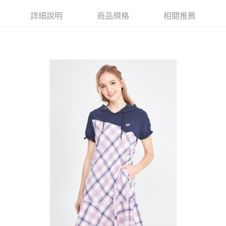
【大哥付你分期使用說明】
AFTEE先享後付
1.本服務由台灣大哥大提供，台灣大哥大用戶可立即使用無須另外申請。
詳細說明
商品規格
相關推薦
2.付款方式選擇「大哥付你分期」，訂單成立後會自動跳轉到大哥付的交易
相關說明
流程，驗證手機門號後，選擇欲分期的期數、繳款截止日，確認付款後即完
【關於「AFTEE先享後付」】
成交易。
ATM付款
AFTEE先享後付是「在收到商品之後才付款」的支付方式。 讓您購物簡單
3.實際核准額度、可分期數及費用金額請依後續交易確認頁面所載為準。
便利好安心！
4.訂單成立30分鐘內，如未前往確認交易或遇審核未通過，訂單將自動取
１．簡單：不需註冊會員、不需綁卡、不需儲值。
運送方式
消。如遇「轉專審核」未通過狀況，表示未達大哥付你分期系統評分，恕無
２．便利：只要手機號碼，簡訊認證，即可結帳。
法說明評估內容。
３．安心：先確認商品／服務後，再付款。
全家取貨付款
【繳款方式說明】
1.分期款項不併入電信帳單，「大哥付你分期」於每月結算日後寄送繳費提
免運費
【「AFTEE先享後付」結帳流程】
醒簡訊。
１．於結帳方式選擇「AFTEE先享後付」後，將跳轉至「AFTEE先享後付」
2.透過簡訊連結打開帳單後，可選擇「超商條碼／台灣大直營門市／銀行轉
付款後全家取貨
結帳頁面，進行簡訊認證並確認金額後，即可完成結帳。
帳／街口支付／iPASS MONEY」等通路繳費。
２．訂單成立數日內，您將收到繳費通知簡訊。
免運費
３．收到繳費通知簡訊後14天內，點擊此簡訊中的連結，可透過四大超商／
【注意事項】
ATM／網路銀行／等多元方式進行付款，方視為交易完成。
萊爾富取貨付款
1.本服務係由「台灣大哥大股份有限公司」（以下簡稱本公司）所提供，讓
※ 請注意：結帳手續完成當下不需立刻繳費，但若您需要取消訂單，請聯絡
用戶於交易時，得透過本服務購買商品或服務，並由商店將買賣／分期付款
免運費
購買商品的店家。未經商家同意取消之訂單仍視為有效，需透過AFTEE先享
買賣價金債權讓與本公司後，依約使用本公司帳單繳交帳款。
後付繳納相關費用。
2.基於同意付款使用「大哥付你分期」之契約關係目的，商店將以您的個人
付款後萊爾富取貨
※ 交易是否成功請以「AFTEE先享後付 」之結帳頁面顯示為準，若有關於
資料（包含姓名、電話或地址）提供予台灣大哥大進項蒐集、處理及利用，
是否繳費成功／繳費後需取消欲退款等相關疑問，請聯繫「AFTEE先享後付
免運費
由本公司與您本人進行分期帳單所需資料之確認、核對及更正。
客戶支援中心」
https://netprotections.freshdesk.com/support/home
3.完整用戶服務條款，請詳閱以下連結：
https://oppay.tw/userRule
7-11取貨付款
【注意事項】