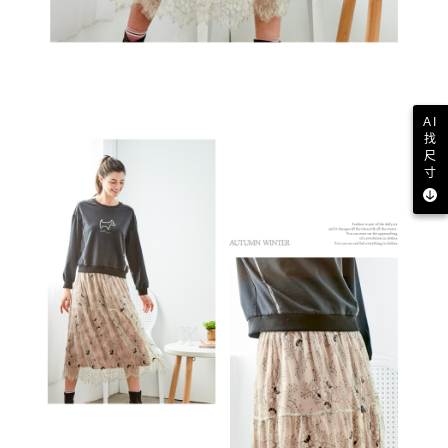
AI
找
尺
寸