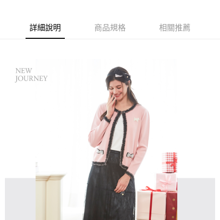
【大哥付你分期使用說明】
AFTEE先享後付
1.本服務由台灣大哥大提供，台灣大哥大用戶可立即使用無須另外申請。
2.付款方式選擇「大哥付你分期」，訂單成立後會自動跳轉到大哥付的交易
相關說明
詳細說明
商品規格
相關推薦
流程，驗證手機門號後，選擇欲分期的期數、繳款截止日，確認付款後即完
【關於「AFTEE先享後付」】
成交易。
ATM付款
AFTEE先享後付是「在收到商品之後才付款」的支付方式。 讓您購物簡單
3.實際核准額度、可分期數及費用金額請依後續交易確認頁面所載為準。
便利好安心！
4.訂單成立30分鐘內，如未前往確認交易或遇審核未通過，訂單將自動取
１．簡單：不需註冊會員、不需綁卡、不需儲值。
運送方式
消。如遇「轉專審核」未通過狀況，表示未達大哥付你分期系統評分，恕無
２．便利：只要手機號碼，簡訊認證，即可結帳。
法說明評估內容。
３．安心：先確認商品／服務後，再付款。
全家取貨付款
【繳款方式說明】
1.分期款項不併入電信帳單，「大哥付你分期」於每月結算日後寄送繳費提
免運費
【「AFTEE先享後付」結帳流程】
醒簡訊。
１．於結帳方式選擇「AFTEE先享後付」後，將跳轉至「AFTEE先享後付」
2.透過簡訊連結打開帳單後，可選擇「超商條碼／台灣大直營門市／銀行轉
付款後全家取貨
結帳頁面，進行簡訊認證並確認金額後，即可完成結帳。
帳／街口支付／iPASS MONEY」等通路繳費。
２．訂單成立數日內，您將收到繳費通知簡訊。
免運費
３．收到繳費通知簡訊後14天內，點擊此簡訊中的連結，可透過四大超商／
【注意事項】
ATM／網路銀行／等多元方式進行付款，方視為交易完成。
萊爾富取貨付款
1.本服務係由「台灣大哥大股份有限公司」（以下簡稱本公司）所提供，讓
※ 請注意：結帳手續完成當下不需立刻繳費，但若您需要取消訂單，請聯絡
用戶於交易時，得透過本服務購買商品或服務，並由商店將買賣／分期付款
免運費
購買商品的店家。未經商家同意取消之訂單仍視為有效，需透過AFTEE先享
買賣價金債權讓與本公司後，依約使用本公司帳單繳交帳款。
後付繳納相關費用。
2.基於同意付款使用「大哥付你分期」之契約關係目的，商店將以您的個人
付款後萊爾富取貨
※ 交易是否成功請以「AFTEE先享後付 」之結帳頁面顯示為準，若有關於
資料（包含姓名、電話或地址）提供予台灣大哥大進項蒐集、處理及利用，
是否繳費成功／繳費後需取消欲退款等相關疑問，請聯繫「AFTEE先享後付
免運費
由本公司與您本人進行分期帳單所需資料之確認、核對及更正。
客戶支援中心」
https://netprotections.freshdesk.com/support/home
3.完整用戶服務條款，請詳閱以下連結：
https://oppay.tw/userRule
7-11取貨付款
【注意事項】