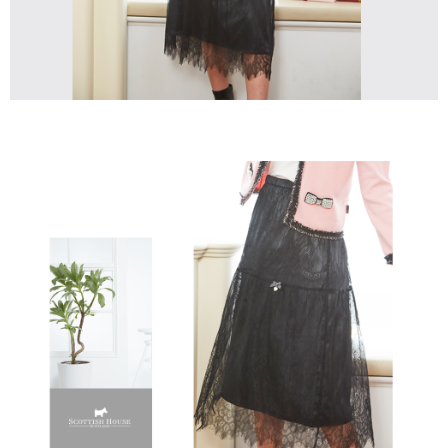
１．透過由恩沛科技股份有限公司提供之「AFTEE先享後付」服務完成之交
免運費
易，需依本服務之必要範圍內提供個人資料，並將交易相關給付款項請求債
權轉讓予恩沛科技股份有限公司。
付款後7-11取貨
２．關於個人資料處理事宜，請瀏覽以下網址：
免運費
https://aftee.tw/terms/#terms3
３．未成年的使用者請事先徵得法定代理人或監護人之同意方可使用
宅配
「AFTEE先享後付」，若未經同意申辦者引起之損失，本公司不負相關責
任。
免運費
４．使用「AFTEE先享後付」時，將依據個別帳號之用戶狀況，依本公司即
時審查核予不同之上限額度；若仍有額度不足之情形，本公司將視審查結果
離島宅配
請求用戶進行身份認證。
免運費
５．嚴禁一人註冊多個帳號或使用他人資訊註冊。若發現惡意使用之情形，
恩沛科技股份有限公司將有權停止該用戶之使用額度並採取法律行動。