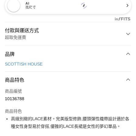
AI
找尺寸
付款與運送方式
超取免運費
付款方式
品牌
信用卡一次付款
SCOTTISH HOUSE
超商取貨付款
商品特色
LINE Pay
商品編號
Apple Pay
10136788
街口支付
商品特色
悠遊付
高級別緻的LACE素材。完美版型修飾,腰頭彈性織帶設計適於各
大哥付你分期
種女性身型易於穿搭,優雅的LACE長裙是女性的夢幻單品。
相關說明