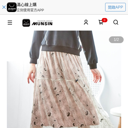
滿心線上購
開啟APP
立刻使用官方APP
0
1
/
2