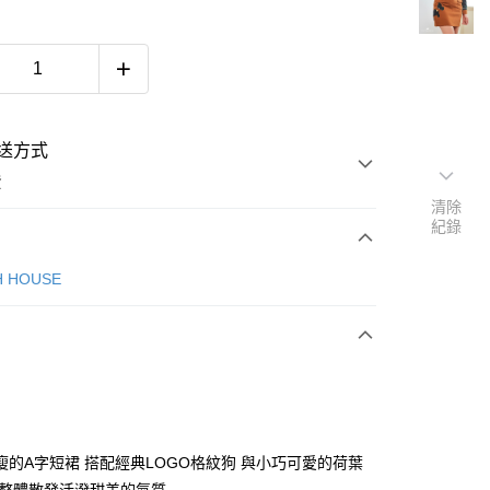
送方式
費
清除
紀錄
次付款
H HOUSE
付款
瘦的A字短裙 搭配經典LOGO格紋狗 與小巧可愛的荷葉