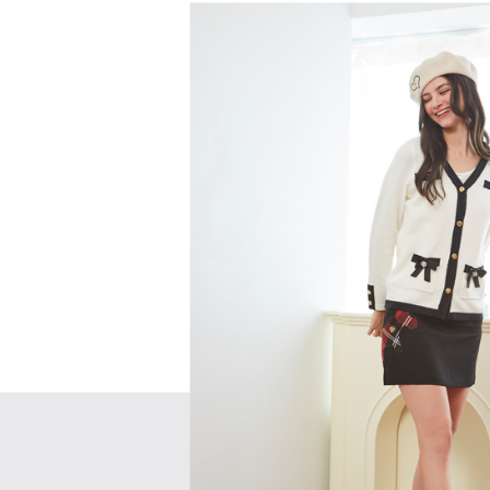
用，由本
付客戶支
免運費
3.完整用
【注意事
7-11取貨
１．透過由
交易，需
免運費
求債權轉
２．關於
付款後7-1
https://aft
免運費
３．未成
「AFTE
宅配
任。
４．使用「
免運費
即時審查
結果請求
離島宅配
５．嚴禁
免運費
形，恩沛
動。