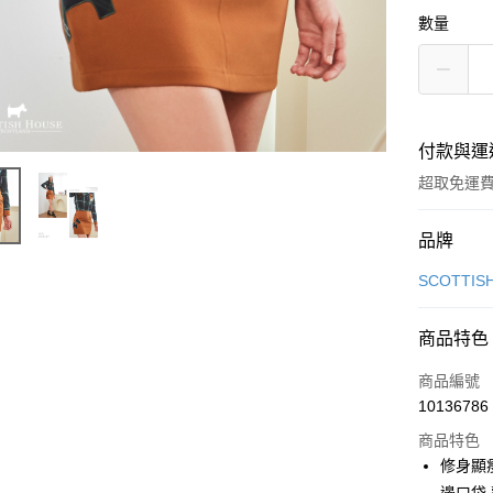
數量
付款與運
超取免運
付款方式
品牌
信用卡一
SCOTTIS
超商取貨
商品特色
LINE Pay
商品編號
Apple Pay
10136786
商品特色
街口支付
修身顯
悠遊付