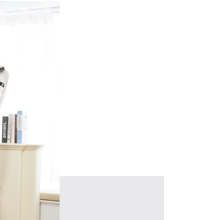
公司與您本人進行分期帳單所需資料之確認、核對及更正。
援中心」
https://netprotections.freshdesk.com/support/home
戶服務條款，請詳閱以下連結：
https://oppay.tw/userRule
項】
付款
恩沛科技股份有限公司提供之「AFTEE先享後付」服務完成之
依本服務之必要範圍內提供個人資料，並將交易相關給付款項請
讓予恩沛科技股份有限公司。
個人資料處理事宜，請瀏覽以下網址：
1取貨
ee.tw/terms/#terms3
年的使用者請事先徵得法定代理人或監護人之同意方可使用
E先享後付」，若未經同意申辦者引起之損失，本公司不負相關責
AFTEE先享後付」時，將依據個別帳號之用戶狀況，依本公司
核予不同之上限額度；若仍有額度不足之情形，本公司將視審查
用戶進行身份認證。
一人註冊多個帳號或使用他人資訊註冊。若發現惡意使用之情
科技股份有限公司將有權停止該用戶之使用額度並採取法律行