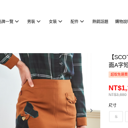
品牌一覽
男裝
女裝
配件
熱銷話題
購物說
【SCO
面A字短
超取免運費
NT$1,
NT$3,880
尺寸
S