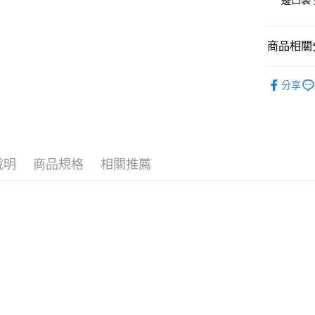
邊口袋
大哥付你
相關說明
商品相關分
【大哥付
AFTEE先
1.本服務
🎀 SCOTT
2.付款方
相關說明
分享
流程，驗
【關於「A
🎀 SCOTT
ATM付款
完成交易
AFTEE
3.實際核
便利好安
▶女裝
4.訂單成
１．簡單
消。如遇
２．便利
📍本月精
運送方式
無法說明
３．安心
說明
商品規格
相關推薦
【繳款方
全家取貨
1.分期款
【「AFT
醒簡訊。
免運費
１．於結帳
2.透過簡
付」結帳
帳／街口支
付款後全
２．訂單
３．收到繳
免運費
【注意事
／ATM／
1.本服務
※ 請注意
萊爾富取
用戶於交
絡購買商品
款買賣價
先享後付
免運費
2.基於同
※ 交易是
資料（包
是否繳費成
付款後萊