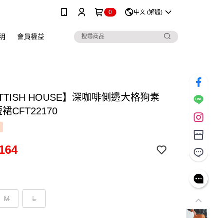
0
中文 (繁體)
明
會員權益
TTISH HOUSE】深咖啡側邊大格狗素
裙CFT22170
164
M
L