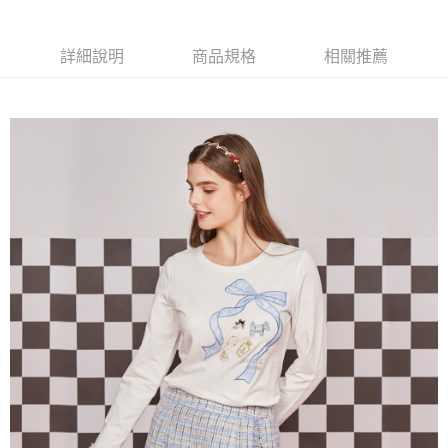
【大哥付你分期使用說明】
AFTEE先享後付
1.本服務由台灣大哥大提供，台灣大哥大用戶可立即使用無須另外申請。
2.付款方式選擇「大哥付你分期」，訂單成立後會自動跳轉到大哥付的交易
相關說明
詳細說明
商品規格
相關推薦
流程，驗證手機門號後，選擇欲分期的期數、繳款截止日，確認付款後即完
【關於「AFTEE先享後付」】
成交易。
ATM付款
AFTEE先享後付是「在收到商品之後才付款」的支付方式。 讓您購物簡單
3.實際核准額度、可分期數及費用金額請依後續交易確認頁面所載為準。
便利好安心！
4.訂單成立30分鐘內，如未前往確認交易或遇審核未通過，訂單將自動取
１．簡單：不需註冊會員、不需綁卡、不需儲值。
運送方式
消。如遇「轉專審核」未通過狀況，表示未達大哥付你分期系統評分，恕無
２．便利：只要手機號碼，簡訊認證，即可結帳。
法說明評估內容。
３．安心：先確認商品／服務後，再付款。
全家取貨付款
【繳款方式說明】
1.分期款項不併入電信帳單，「大哥付你分期」於每月結算日後寄送繳費提
免運費
【「AFTEE先享後付」結帳流程】
醒簡訊。
１．於結帳方式選擇「AFTEE先享後付」後，將跳轉至「AFTEE先享後付」
2.透過簡訊連結打開帳單後，可選擇「超商條碼／台灣大直營門市／銀行轉
付款後全家取貨
結帳頁面，進行簡訊認證並確認金額後，即可完成結帳。
帳／街口支付／iPASS MONEY」等通路繳費。
２．訂單成立數日內，您將收到繳費通知簡訊。
免運費
３．收到繳費通知簡訊後14天內，點擊此簡訊中的連結，可透過四大超商／
【注意事項】
ATM／網路銀行／等多元方式進行付款，方視為交易完成。
萊爾富取貨付款
1.本服務係由「台灣大哥大股份有限公司」（以下簡稱本公司）所提供，讓
※ 請注意：結帳手續完成當下不需立刻繳費，但若您需要取消訂單，請聯絡
用戶於交易時，得透過本服務購買商品或服務，並由商店將買賣／分期付款
免運費
購買商品的店家。未經商家同意取消之訂單仍視為有效，需透過AFTEE先享
買賣價金債權讓與本公司後，依約使用本公司帳單繳交帳款。
後付繳納相關費用。
2.基於同意付款使用「大哥付你分期」之契約關係目的，商店將以您的個人
付款後萊爾富取貨
※ 交易是否成功請以「AFTEE先享後付 」之結帳頁面顯示為準，若有關於
資料（包含姓名、電話或地址）提供予台灣大哥大進項蒐集、處理及利用，
是否繳費成功／繳費後需取消欲退款等相關疑問，請聯繫「AFTEE先享後付
免運費
由本公司與您本人進行分期帳單所需資料之確認、核對及更正。
客戶支援中心」
https://netprotections.freshdesk.com/support/home
3.完整用戶服務條款，請詳閱以下連結：
https://oppay.tw/userRule
7-11取貨付款
【注意事項】