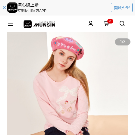
滿心線上購
開啟APP
立刻使用官方APP
0
1
/
3