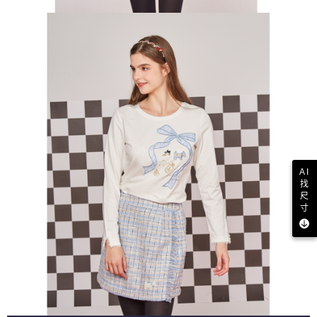
AI
找
尺
寸