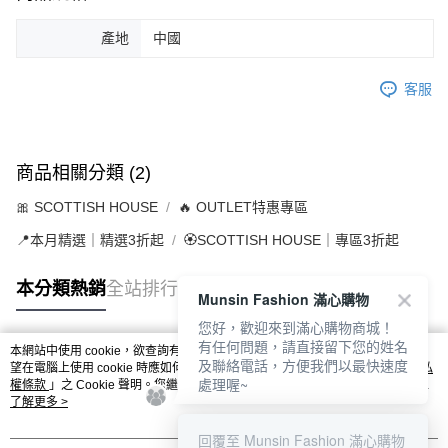
產地
中國
客服
商品相關分類 (2)
🎀 SCOTTISH HOUSE
🔥 OUTLET特惠專區
📍本月精選｜精選3折起
🏵️SCOTTISH HOUSE｜專區3折起
本分類熱銷
全站排行
Munsin Fashion 滿心購物
您好，歡迎來到滿心購物商城！
有任何問題，請直接留下您的姓名
本網站中使用 cookie，欲查詢有關本網站使用 cookie 方式之詳情，及若您不希
及聯絡電話，方便我們以最快速度
熱門標籤
望在電腦上使用 cookie 時應如何變更電腦的 cookie 設定，請參閱本網站「
隱私
處理喔~
權條款
」之 Cookie 聲明。您繼續使用本網站即表示您同意本公司得按本網站使
用條款之 Cookie 聲明使用 cookie。
了解更多 >
回覆至 Munsin Fashion 滿心購物