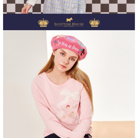
１．透過由恩沛科技股份有限公司提供之「AFTEE先享後付」服務完成之交
免運費
易，需依本服務之必要範圍內提供個人資料，並將交易相關給付款項請求債
權轉讓予恩沛科技股份有限公司。
付款後7-11取貨
２．關於個人資料處理事宜，請瀏覽以下網址：
免運費
https://aftee.tw/terms/#terms3
３．未成年的使用者請事先徵得法定代理人或監護人之同意方可使用
宅配
「AFTEE先享後付」，若未經同意申辦者引起之損失，本公司不負相關責
任。
免運費
４．使用「AFTEE先享後付」時，將依據個別帳號之用戶狀況，依本公司即
時審查核予不同之上限額度；若仍有額度不足之情形，本公司將視審查結果
離島宅配
請求用戶進行身份認證。
免運費
５．嚴禁一人註冊多個帳號或使用他人資訊註冊。若發現惡意使用之情形，
恩沛科技股份有限公司將有權停止該用戶之使用額度並採取法律行動。