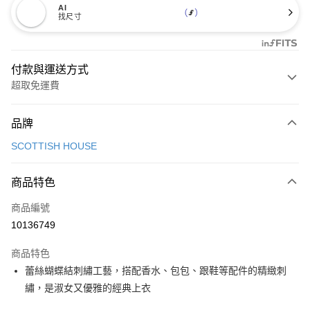
AI
找尺寸
付款與運送方式
超取免運費
付款方式
品牌
信用卡一次付款
SCOTTISH HOUSE
超商取貨付款
商品特色
LINE Pay
商品編號
Apple Pay
10136749
街口支付
商品特色
悠遊付
蕾絲蝴蝶結刺繡工藝，搭配香水、包包、跟鞋等配件的精緻刺
大哥付你分期
繡，是淑女又優雅的經典上衣
相關說明