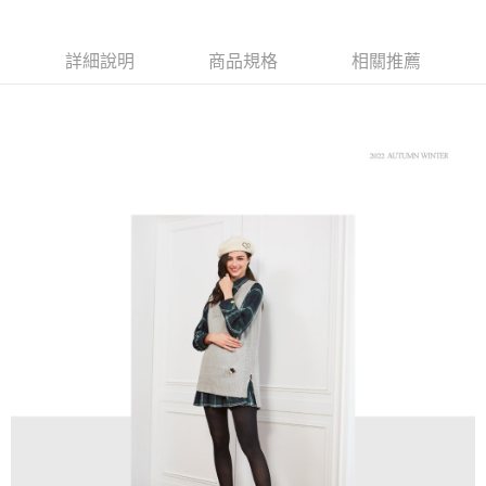
【大哥付你分期使用說明】
AFTEE先享後付
1.本服務由台灣大哥大提供，台灣大哥大用戶可立即使用無須另外申請。
2.付款方式選擇「大哥付你分期」，訂單成立後會自動跳轉到大哥付的交易
相關說明
詳細說明
商品規格
相關推薦
流程，驗證手機門號後，選擇欲分期的期數、繳款截止日，確認付款後即完
【關於「AFTEE先享後付」】
成交易。
ATM付款
AFTEE先享後付是「在收到商品之後才付款」的支付方式。 讓您購物簡單
3.實際核准額度、可分期數及費用金額請依後續交易確認頁面所載為準。
便利好安心！
4.訂單成立30分鐘內，如未前往確認交易或遇審核未通過，訂單將自動取
１．簡單：不需註冊會員、不需綁卡、不需儲值。
運送方式
消。如遇「轉專審核」未通過狀況，表示未達大哥付你分期系統評分，恕無
２．便利：只要手機號碼，簡訊認證，即可結帳。
法說明評估內容。
３．安心：先確認商品／服務後，再付款。
全家取貨付款
【繳款方式說明】
1.分期款項不併入電信帳單，「大哥付你分期」於每月結算日後寄送繳費提
免運費
【「AFTEE先享後付」結帳流程】
醒簡訊。
１．於結帳方式選擇「AFTEE先享後付」後，將跳轉至「AFTEE先享後付」
2.透過簡訊連結打開帳單後，可選擇「超商條碼／台灣大直營門市／銀行轉
付款後全家取貨
結帳頁面，進行簡訊認證並確認金額後，即可完成結帳。
帳／街口支付／iPASS MONEY」等通路繳費。
２．訂單成立數日內，您將收到繳費通知簡訊。
免運費
３．收到繳費通知簡訊後14天內，點擊此簡訊中的連結，可透過四大超商／
【注意事項】
ATM／網路銀行／等多元方式進行付款，方視為交易完成。
萊爾富取貨付款
1.本服務係由「台灣大哥大股份有限公司」（以下簡稱本公司）所提供，讓
※ 請注意：結帳手續完成當下不需立刻繳費，但若您需要取消訂單，請聯絡
用戶於交易時，得透過本服務購買商品或服務，並由商店將買賣／分期付款
免運費
購買商品的店家。未經商家同意取消之訂單仍視為有效，需透過AFTEE先享
買賣價金債權讓與本公司後，依約使用本公司帳單繳交帳款。
後付繳納相關費用。
2.基於同意付款使用「大哥付你分期」之契約關係目的，商店將以您的個人
付款後萊爾富取貨
※ 交易是否成功請以「AFTEE先享後付 」之結帳頁面顯示為準，若有關於
資料（包含姓名、電話或地址）提供予台灣大哥大進項蒐集、處理及利用，
是否繳費成功／繳費後需取消欲退款等相關疑問，請聯繫「AFTEE先享後付
免運費
由本公司與您本人進行分期帳單所需資料之確認、核對及更正。
客戶支援中心」
https://netprotections.freshdesk.com/support/home
3.完整用戶服務條款，請詳閱以下連結：
https://oppay.tw/userRule
7-11取貨付款
【注意事項】