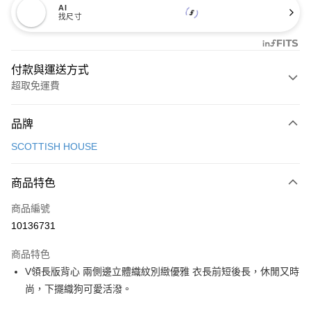
AI
找尺寸
付款與運送方式
超取免運費
付款方式
品牌
信用卡一次付款
SCOTTISH HOUSE
超商取貨付款
商品特色
LINE Pay
商品編號
Apple Pay
10136731
街口支付
商品特色
悠遊付
V領長版背心 兩側邊立體織紋別緻優雅 衣長前短後長，休閒又時
大哥付你分期
尚，下擺織狗可愛活潑。
相關說明