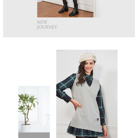
１．透過由恩沛科技股份有限公司提供之「AFTEE先享後付」服務完成之交
免運費
易，需依本服務之必要範圍內提供個人資料，並將交易相關給付款項請求債
權轉讓予恩沛科技股份有限公司。
付款後7-11取貨
２．關於個人資料處理事宜，請瀏覽以下網址：
免運費
https://aftee.tw/terms/#terms3
３．未成年的使用者請事先徵得法定代理人或監護人之同意方可使用
宅配
「AFTEE先享後付」，若未經同意申辦者引起之損失，本公司不負相關責
任。
免運費
４．使用「AFTEE先享後付」時，將依據個別帳號之用戶狀況，依本公司即
時審查核予不同之上限額度；若仍有額度不足之情形，本公司將視審查結果
離島宅配
請求用戶進行身份認證。
免運費
５．嚴禁一人註冊多個帳號或使用他人資訊註冊。若發現惡意使用之情形，
恩沛科技股份有限公司將有權停止該用戶之使用額度並採取法律行動。