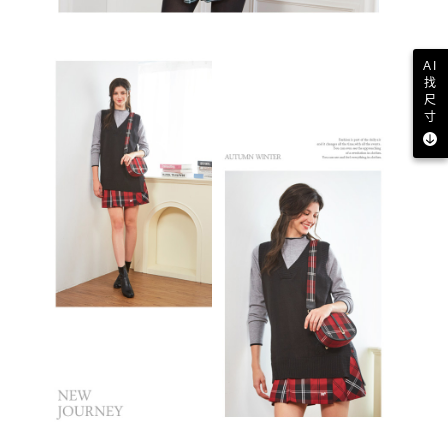
AI
找
尺
寸