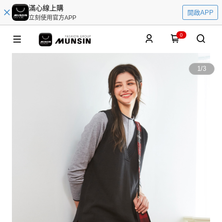
滿心線上購
開啟APP
立刻使用官方APP
0
1
/
3