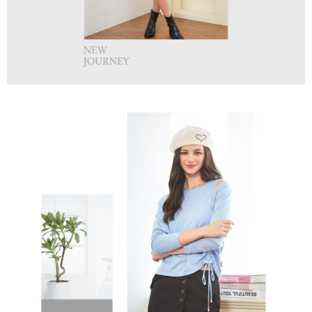
１．透過由恩沛科技股份有限公司提供之「AFTEE先享後付」服務完成之交
免運費
易，需依本服務之必要範圍內提供個人資料，並將交易相關給付款項請求債
權轉讓予恩沛科技股份有限公司。
付款後7-11取貨
２．關於個人資料處理事宜，請瀏覽以下網址：
免運費
https://aftee.tw/terms/#terms3
３．未成年的使用者請事先徵得法定代理人或監護人之同意方可使用
宅配
「AFTEE先享後付」，若未經同意申辦者引起之損失，本公司不負相關責
任。
免運費
４．使用「AFTEE先享後付」時，將依據個別帳號之用戶狀況，依本公司即
時審查核予不同之上限額度；若仍有額度不足之情形，本公司將視審查結果
離島宅配
請求用戶進行身份認證。
免運費
５．嚴禁一人註冊多個帳號或使用他人資訊註冊。若發現惡意使用之情形，
恩沛科技股份有限公司將有權停止該用戶之使用額度並採取法律行動。