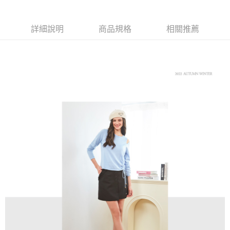
【大哥付你分期使用說明】
AFTEE先享後付
1.本服務由台灣大哥大提供，台灣大哥大用戶可立即使用無須另外申請。
2.付款方式選擇「大哥付你分期」，訂單成立後會自動跳轉到大哥付的交易
相關說明
詳細說明
商品規格
相關推薦
流程，驗證手機門號後，選擇欲分期的期數、繳款截止日，確認付款後即完
【關於「AFTEE先享後付」】
成交易。
ATM付款
AFTEE先享後付是「在收到商品之後才付款」的支付方式。 讓您購物簡單
3.實際核准額度、可分期數及費用金額請依後續交易確認頁面所載為準。
便利好安心！
4.訂單成立30分鐘內，如未前往確認交易或遇審核未通過，訂單將自動取
１．簡單：不需註冊會員、不需綁卡、不需儲值。
運送方式
消。如遇「轉專審核」未通過狀況，表示未達大哥付你分期系統評分，恕無
２．便利：只要手機號碼，簡訊認證，即可結帳。
法說明評估內容。
３．安心：先確認商品／服務後，再付款。
全家取貨付款
【繳款方式說明】
1.分期款項不併入電信帳單，「大哥付你分期」於每月結算日後寄送繳費提
免運費
【「AFTEE先享後付」結帳流程】
醒簡訊。
１．於結帳方式選擇「AFTEE先享後付」後，將跳轉至「AFTEE先享後付」
2.透過簡訊連結打開帳單後，可選擇「超商條碼／台灣大直營門市／銀行轉
付款後全家取貨
結帳頁面，進行簡訊認證並確認金額後，即可完成結帳。
帳／街口支付／iPASS MONEY」等通路繳費。
２．訂單成立數日內，您將收到繳費通知簡訊。
免運費
３．收到繳費通知簡訊後14天內，點擊此簡訊中的連結，可透過四大超商／
【注意事項】
ATM／網路銀行／等多元方式進行付款，方視為交易完成。
萊爾富取貨付款
1.本服務係由「台灣大哥大股份有限公司」（以下簡稱本公司）所提供，讓
※ 請注意：結帳手續完成當下不需立刻繳費，但若您需要取消訂單，請聯絡
用戶於交易時，得透過本服務購買商品或服務，並由商店將買賣／分期付款
免運費
購買商品的店家。未經商家同意取消之訂單仍視為有效，需透過AFTEE先享
買賣價金債權讓與本公司後，依約使用本公司帳單繳交帳款。
後付繳納相關費用。
2.基於同意付款使用「大哥付你分期」之契約關係目的，商店將以您的個人
付款後萊爾富取貨
※ 交易是否成功請以「AFTEE先享後付 」之結帳頁面顯示為準，若有關於
資料（包含姓名、電話或地址）提供予台灣大哥大進項蒐集、處理及利用，
是否繳費成功／繳費後需取消欲退款等相關疑問，請聯繫「AFTEE先享後付
免運費
由本公司與您本人進行分期帳單所需資料之確認、核對及更正。
客戶支援中心」
https://netprotections.freshdesk.com/support/home
3.完整用戶服務條款，請詳閱以下連結：
https://oppay.tw/userRule
7-11取貨付款
【注意事項】