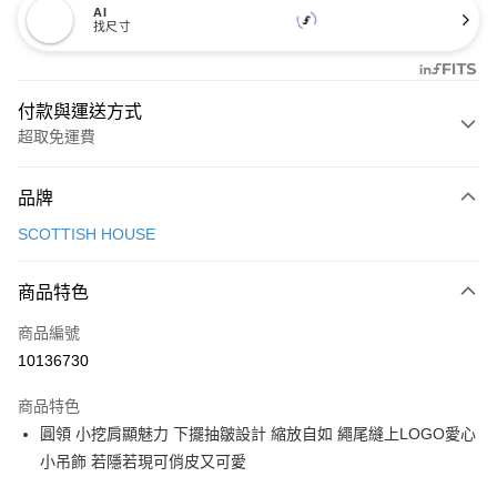
AI
找尺寸
付款與運送方式
超取免運費
付款方式
品牌
信用卡一次付款
SCOTTISH HOUSE
超商取貨付款
商品特色
LINE Pay
商品編號
Apple Pay
10136730
街口支付
商品特色
悠遊付
圓領 小挖肩顯魅力 下擺抽皺設計 縮放自如 繩尾縫上LOGO愛心
大哥付你分期
小吊飾 若隱若現可俏皮又可愛
相關說明