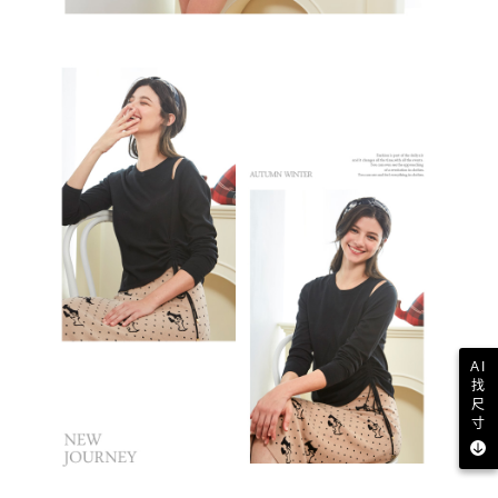
AI
找
尺
寸