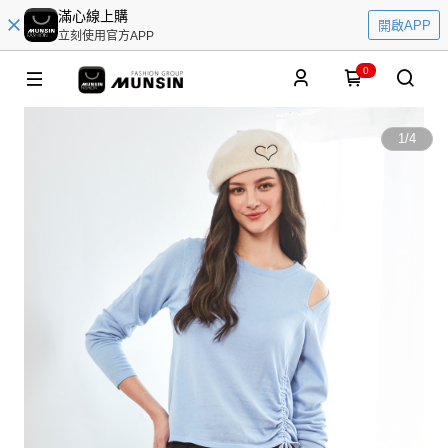
滿心線上購
開啟APP
立刻使用官方APP
0
1
/
4