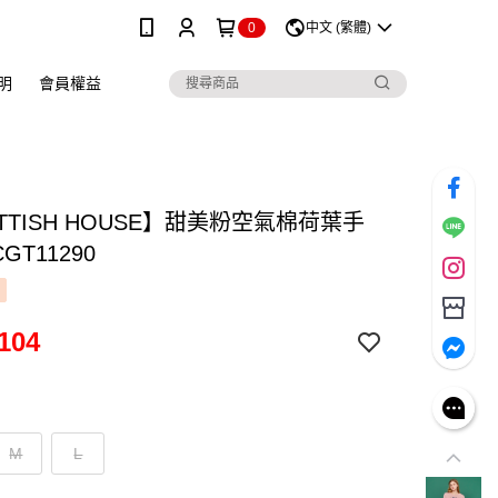
0
中文 (繁體)
明
會員權益
TTISH HOUSE】甜美粉空氣棉荷葉手
GT11290
104
M
L