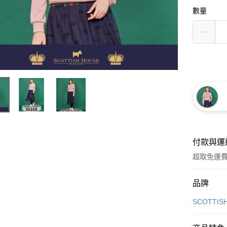
數量
付款與運
超取免運
付款方式
品牌
信用卡一
SCOTTIS
超商取貨