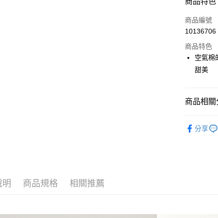
商品特色
LINE Pay
商品編號
Apple Pay
10136706
商品特色
街口支付
空氣棉
悠遊付
甜美
大哥付你
相關說明
商品相關分
【大哥付
AFTEE先
1.本服務
🎀 SCOTT
2.付款方
相關說明
分享
流程，驗
【關於「A
📍本月精
ATM付款
完成交易
AFTEE
3.實際核
便利好安
4.訂單成
１．簡單
消。如遇
２．便利
運送方式
無法說明
３．安心
說明
商品規格
相關推薦
【繳款方
全家取貨
1.分期款
【「AFT
醒簡訊。
免運費
１．於結帳
2.透過簡
付」結帳