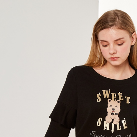
帳／街口支
付款後全
２．訂單
３．收到繳
免運費
【注意事
／ATM／
1.本服務
※ 請注意
萊爾富取
用戶於交
絡購買商品
款買賣價
先享後付
免運費
2.基於同
※ 交易是
資料（包
是否繳費成
付款後萊
用，由本
付客戶支
免運費
3.完整用
【注意事
7-11取貨
１．透過由
交易，需
免運費
求債權轉
２．關於
付款後7-1
https://aft
免運費
３．未成
「AFTE
宅配
任。
４．使用「
免運費
即時審查
結果請求
離島宅配
５．嚴禁
免運費
形，恩沛
動。