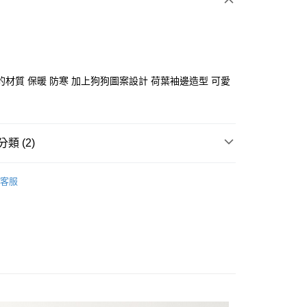
的材質 保暖 防寒 加上狗狗圖案設計 荷葉袖邊造型 可愛
分期
類 (2)
你分期使用說明】
享後付
由台灣大哥大提供，台灣大哥大用戶可立即使用無須另外申請。
ISH HOUSE
🔥 OUTLET特惠專區
式選擇「大哥付你分期」，訂單成立後會自動跳轉到大哥付的交易
客服
證手機門號後，選擇欲分期的期數、繳款截止日，確認付款後即
FTEE先享後付」】
選｜精選3折起
🏵️SCOTTISH HOUSE｜專區3折起
。
先享後付是「在收到商品之後才付款」的支付方式。 讓您購物簡單
准額度、可分期數及費用金額請依後續交易確認頁面所載為準。
心！
立30分鐘內，如未前往確認交易或遇審核未通過，訂單將自動取
：不需註冊會員、不需綁卡、不需儲值。
「轉專審核」未通過狀況，表示未達大哥付你分期系統評分，恕
：只要手機號碼，簡訊認證，即可結帳。
評估內容。
：先確認商品／服務後，再付款。
式說明】
付款
項不併入電信帳單，「大哥付你分期」於每月結算日後寄送繳費提
EE先享後付」結帳流程】
方式選擇「AFTEE先享後付」後，將跳轉至「AFTEE先享後
訊連結打開帳單後，可選擇「超商條碼／台灣大直營門市／銀行轉
頁面，進行簡訊認證並確認金額後，即可完成結帳。