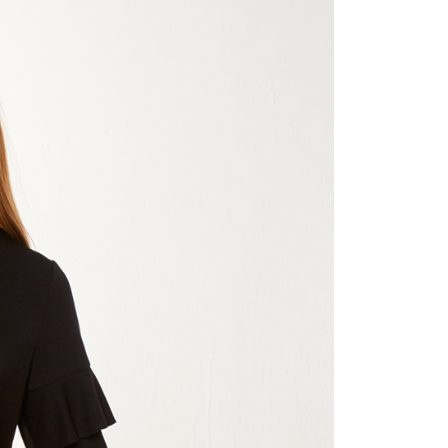
付／iPASS MONEY」等通路繳費。
家取貨
成立數日內，您將收到繳費通知簡訊。
費通知簡訊後14天內，點擊此簡訊中的連結，可透過四大超商
項】
網路銀行／等多元方式進行付款，方視為交易完成。
係由「台灣大哥大股份有限公司」（以下簡稱本公司）所提供，讓
：結帳手續完成當下不需立刻繳費，但若您需要取消訂單，請聯
貨付款
易時，得透過本服務購買商品或服務，並由商店將買賣／分期付
的店家。未經商家同意取消之訂單仍視為有效，需透過AFTEE
金債權讓與本公司後，依約使用本公司帳單繳交帳款。
繳納相關費用。
意付款使用「大哥付你分期」之契約關係目的，商店將以您的個人
否成功請以「AFTEE先享後付 」之結帳頁面顯示為準，若有關於
含姓名、電話或地址）提供予台灣大哥大進項蒐集、處理及利
功／繳費後需取消欲退款等相關疑問，請聯繫「AFTEE先享後
爾富取貨
公司與您本人進行分期帳單所需資料之確認、核對及更正。
援中心」
https://netprotections.freshdesk.com/support/home
戶服務條款，請詳閱以下連結：
https://oppay.tw/userRule
項】
付款
恩沛科技股份有限公司提供之「AFTEE先享後付」服務完成之
依本服務之必要範圍內提供個人資料，並將交易相關給付款項請
讓予恩沛科技股份有限公司。
個人資料處理事宜，請瀏覽以下網址：
1取貨
ee.tw/terms/#terms3
年的使用者請事先徵得法定代理人或監護人之同意方可使用
E先享後付」，若未經同意申辦者引起之損失，本公司不負相關責
AFTEE先享後付」時，將依據個別帳號之用戶狀況，依本公司
核予不同之上限額度；若仍有額度不足之情形，本公司將視審查
用戶進行身份認證。
一人註冊多個帳號或使用他人資訊註冊。若發現惡意使用之情
科技股份有限公司將有權停止該用戶之使用額度並採取法律行