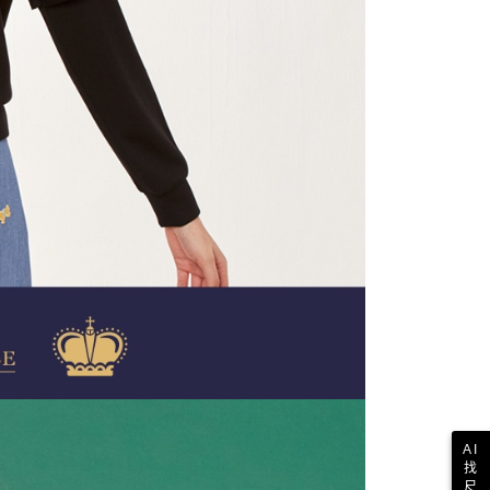
AI
找
尺