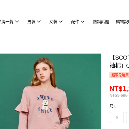
品牌一覽
男裝
女裝
配件
熱銷話題
購物說
【SCO
袖棉T C
超取免運費
NT$1,
NT$3,680
尺寸
S