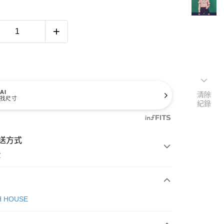
AI
清除
找尺寸
紀錄
送方式
費
次付款
H HOUSE
付款