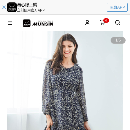
滿心線上購
開啟APP
立刻使用官方APP
0
1
/
5