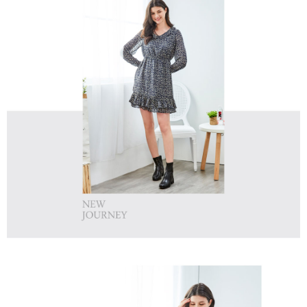
免運費
【「AFTEE先享後付」結帳流程】
醒簡訊。
１．於結帳方式選擇「AFTEE先享後付」後，將跳轉至「AFTEE先享後付」
2.透過簡訊連結打開帳單後，可選擇「超商條碼／台灣大直營門市／銀行轉
付款後全家取貨
結帳頁面，進行簡訊認證並確認金額後，即可完成結帳。
帳／街口支付／iPASS MONEY」等通路繳費。
２．訂單成立數日內，您將收到繳費通知簡訊。
免運費
３．收到繳費通知簡訊後14天內，點擊此簡訊中的連結，可透過四大超商／
【注意事項】
ATM／網路銀行／等多元方式進行付款，方視為交易完成。
萊爾富取貨付款
1.本服務係由「台灣大哥大股份有限公司」（以下簡稱本公司）所提供，讓
※ 請注意：結帳手續完成當下不需立刻繳費，但若您需要取消訂單，請聯絡
用戶於交易時，得透過本服務購買商品或服務，並由商店將買賣／分期付款
免運費
購買商品的店家。未經商家同意取消之訂單仍視為有效，需透過AFTEE先享
買賣價金債權讓與本公司後，依約使用本公司帳單繳交帳款。
後付繳納相關費用。
2.基於同意付款使用「大哥付你分期」之契約關係目的，商店將以您的個人
付款後萊爾富取貨
※ 交易是否成功請以「AFTEE先享後付 」之結帳頁面顯示為準，若有關於
資料（包含姓名、電話或地址）提供予台灣大哥大進項蒐集、處理及利用，
是否繳費成功／繳費後需取消欲退款等相關疑問，請聯繫「AFTEE先享後付
免運費
由本公司與您本人進行分期帳單所需資料之確認、核對及更正。
客戶支援中心」
https://netprotections.freshdesk.com/support/home
3.完整用戶服務條款，請詳閱以下連結：
https://oppay.tw/userRule
7-11取貨付款
【注意事項】
１．透過由恩沛科技股份有限公司提供之「AFTEE先享後付」服務完成之交
免運費
易，需依本服務之必要範圍內提供個人資料，並將交易相關給付款項請求債
權轉讓予恩沛科技股份有限公司。
付款後7-11取貨
２．關於個人資料處理事宜，請瀏覽以下網址：
免運費
https://aftee.tw/terms/#terms3
３．未成年的使用者請事先徵得法定代理人或監護人之同意方可使用
宅配
「AFTEE先享後付」，若未經同意申辦者引起之損失，本公司不負相關責
任。
免運費
４．使用「AFTEE先享後付」時，將依據個別帳號之用戶狀況，依本公司即
時審查核予不同之上限額度；若仍有額度不足之情形，本公司將視審查結果
離島宅配
請求用戶進行身份認證。