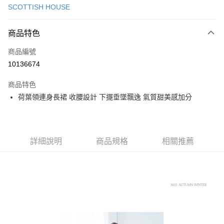
SCOTTISH HOUSE
超商取貨付款
商品特色
LINE Pay
商品編號
Apple Pay
10136674
街口支付
商品特色
悠遊付
荷葉領連身長裙 收腰設計 下擺垂墜飄逸 氣質甜美感加分
大哥付你分期
相關說明
【大哥付你分期使用說明】
AFTEE先享後付
1.本服務由台灣大哥大提供，台灣大哥大用戶可立即使用無須另外申請。
詳細說明
商品規格
相關推薦
2.付款方式選擇「大哥付你分期」，訂單成立後會自動跳轉到大哥付的交易
相關說明
流程，驗證手機門號後，選擇欲分期的期數、繳款截止日，確認付款後即完
【關於「AFTEE先享後付」】
成交易。
ATM付款
AFTEE先享後付是「在收到商品之後才付款」的支付方式。 讓您購物簡單
3.實際核准額度、可分期數及費用金額請依後續交易確認頁面所載為準。
便利好安心！
4.訂單成立30分鐘內，如未前往確認交易或遇審核未通過，訂單將自動取
１．簡單：不需註冊會員、不需綁卡、不需儲值。
運送方式
消。如遇「轉專審核」未通過狀況，表示未達大哥付你分期系統評分，恕無
２．便利：只要手機號碼，簡訊認證，即可結帳。
法說明評估內容。
３．安心：先確認商品／服務後，再付款。
全家取貨付款
【繳款方式說明】
1.分期款項不併入電信帳單，「大哥付你分期」於每月結算日後寄送繳費提