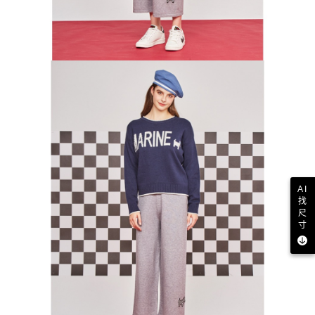
AI
找
尺
寸