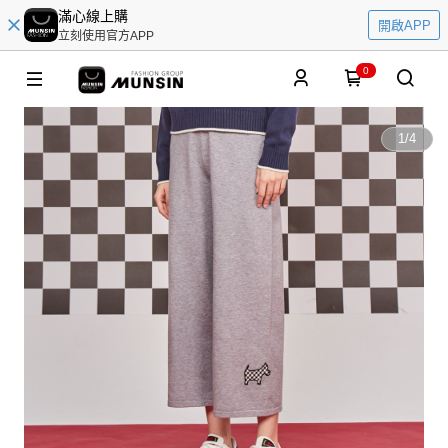
滿心線上購
開啟APP
立刻使用官方APP
0
1
/
4