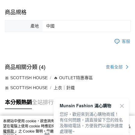
商品規格
產地
中國
客服
商品相關分類 (4)
查看全部
🎀 SCOTTISH HOUSE
🔥 OUTLET特惠專區
🎀 SCOTTISH HOUSE
上衣｜針織
本分類熱銷
全站排行
Munsin Fashion 滿心購物
您好，歡迎來到滿心購物商城！
有任何問題，請直接留下您的姓名
本網站中使用 cookie，欲查詢有關本網站使用 cookie 方式之詳情，及若您不希
及聯絡電話，方便我們以最快速度
熱門標籤
望在電腦上使用 cookie 時應如何變更電腦的 cookie 設定，請參閱本網站「
隱私
處理喔~
權條款
」之 Cookie 聲明。您繼續使用本網站即表示您同意本公司得按本網站使