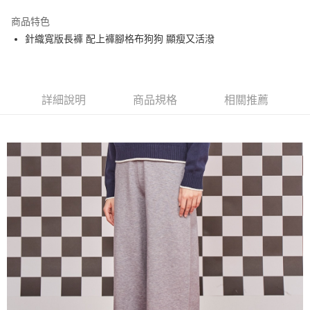
街口支付
商品特色
悠遊付
針織寬版長褲 配上褲腳格布狗狗 顯瘦又活潑
大哥付你分期
相關說明
【大哥付你分期使用說明】
AFTEE先享後付
1.本服務由台灣大哥大提供，台灣大哥大用戶可立即使用無須另外申請。
詳細說明
商品規格
相關推薦
2.付款方式選擇「大哥付你分期」，訂單成立後會自動跳轉到大哥付的交易
相關說明
流程，驗證手機門號後，選擇欲分期的期數、繳款截止日，確認付款後即完
【關於「AFTEE先享後付」】
成交易。
ATM付款
AFTEE先享後付是「在收到商品之後才付款」的支付方式。 讓您購物簡單
3.實際核准額度、可分期數及費用金額請依後續交易確認頁面所載為準。
便利好安心！
4.訂單成立30分鐘內，如未前往確認交易或遇審核未通過，訂單將自動取
１．簡單：不需註冊會員、不需綁卡、不需儲值。
運送方式
消。如遇「轉專審核」未通過狀況，表示未達大哥付你分期系統評分，恕無
２．便利：只要手機號碼，簡訊認證，即可結帳。
法說明評估內容。
３．安心：先確認商品／服務後，再付款。
全家取貨付款
【繳款方式說明】
1.分期款項不併入電信帳單，「大哥付你分期」於每月結算日後寄送繳費提
每筆NT$80，滿NT$2,000(含以上)免運費
【「AFTEE先享後付」結帳流程】
醒簡訊。
１．於結帳方式選擇「AFTEE先享後付」後，將跳轉至「AFTEE先享後付」
2.透過簡訊連結打開帳單後，可選擇「超商條碼／台灣大直營門市／銀行轉
付款後全家取貨
結帳頁面，進行簡訊認證並確認金額後，即可完成結帳。
帳／街口支付／iPASS MONEY」等通路繳費。
２．訂單成立數日內，您將收到繳費通知簡訊。
每筆NT$80，滿NT$2,000(含以上)免運費
３．收到繳費通知簡訊後14天內，點擊此簡訊中的連結，可透過四大超商／
【注意事項】
ATM／網路銀行／等多元方式進行付款，方視為交易完成。
萊爾富取貨付款
1.本服務係由「台灣大哥大股份有限公司」（以下簡稱本公司）所提供，讓
※ 請注意：結帳手續完成當下不需立刻繳費，但若您需要取消訂單，請聯絡
用戶於交易時，得透過本服務購買商品或服務，並由商店將買賣／分期付款
每筆NT$80，滿NT$2,000(含以上)免運費
購買商品的店家。未經商家同意取消之訂單仍視為有效，需透過AFTEE先享