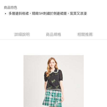
街口支付
商品特色
悠遊付
多層邊斜格裙，精緻SH刺繡於側邊裙擺，氣質又浪漫
大哥付你分期
相關說明
【大哥付你分期使用說明】
AFTEE先享後付
1.本服務由台灣大哥大提供，台灣大哥大用戶可立即使用無須另外申請。
詳細說明
商品規格
相關推薦
2.付款方式選擇「大哥付你分期」，訂單成立後會自動跳轉到大哥付的交易
相關說明
流程，驗證手機門號後，選擇欲分期的期數、繳款截止日，確認付款後即完
【關於「AFTEE先享後付」】
成交易。
ATM付款
AFTEE先享後付是「在收到商品之後才付款」的支付方式。 讓您購物簡單
3.實際核准額度、可分期數及費用金額請依後續交易確認頁面所載為準。
便利好安心！
4.訂單成立30分鐘內，如未前往確認交易或遇審核未通過，訂單將自動取
１．簡單：不需註冊會員、不需綁卡、不需儲值。
運送方式
消。如遇「轉專審核」未通過狀況，表示未達大哥付你分期系統評分，恕無
２．便利：只要手機號碼，簡訊認證，即可結帳。
法說明評估內容。
３．安心：先確認商品／服務後，再付款。
全家取貨付款
【繳款方式說明】
1.分期款項不併入電信帳單，「大哥付你分期」於每月結算日後寄送繳費提
免運費
【「AFTEE先享後付」結帳流程】
醒簡訊。
１．於結帳方式選擇「AFTEE先享後付」後，將跳轉至「AFTEE先享後付」
2.透過簡訊連結打開帳單後，可選擇「超商條碼／台灣大直營門市／銀行轉
付款後全家取貨
結帳頁面，進行簡訊認證並確認金額後，即可完成結帳。
帳／街口支付／iPASS MONEY」等通路繳費。
２．訂單成立數日內，您將收到繳費通知簡訊。
免運費
３．收到繳費通知簡訊後14天內，點擊此簡訊中的連結，可透過四大超商／
【注意事項】
ATM／網路銀行／等多元方式進行付款，方視為交易完成。
萊爾富取貨付款
1.本服務係由「台灣大哥大股份有限公司」（以下簡稱本公司）所提供，讓
※ 請注意：結帳手續完成當下不需立刻繳費，但若您需要取消訂單，請聯絡
用戶於交易時，得透過本服務購買商品或服務，並由商店將買賣／分期付款
免運費
購買商品的店家。未經商家同意取消之訂單仍視為有效，需透過AFTEE先享