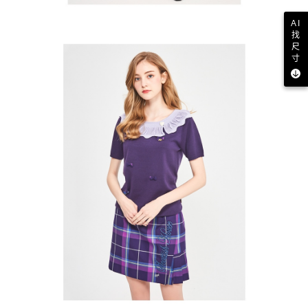
AI
找
尺
寸