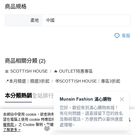
商品規格
產地
中國
客服
商品相關分類 (2)
🎀 SCOTTISH HOUSE
🔥 OUTLET特惠專區
📍本月精選｜精選3折起
🏵️SCOTTISH HOUSE｜專區3折起
本分類熱銷
全站排行
Munsin Fashion 滿心購物
您好，歡迎來到滿心購物商城！
有任何問題，請直接留下您的姓名
本網站中使用 cookie，欲查詢有關本網站使用 cookie 方式之詳情，及若您不希
及聯絡電話，方便我們以最快速度
熱門標籤
望在電腦上使用 cookie 時應如何變更電腦的 cookie 設定，請參閱本網站「
隱私
處理喔~
權條款
」之 Cookie 聲明。您繼續使用本網站即表示您同意本公司得按本網站使
用條款之 Cookie 聲明使用 cookie。
了解更多 >