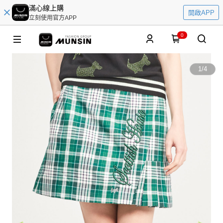
滿心線上購
開啟APP
立刻使用官方APP
0
1
/
4