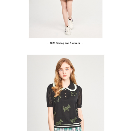
買賣價金債權讓與本公司後，依約使用本公司帳單繳交帳款。
後付繳納相關費用。
2.基於同意付款使用「大哥付你分期」之契約關係目的，商店將以您的個人
付款後萊爾富取貨
※ 交易是否成功請以「AFTEE先享後付 」之結帳頁面顯示為準，若有關於
資料（包含姓名、電話或地址）提供予台灣大哥大進項蒐集、處理及利用，
是否繳費成功／繳費後需取消欲退款等相關疑問，請聯繫「AFTEE先享後付
免運費
由本公司與您本人進行分期帳單所需資料之確認、核對及更正。
客戶支援中心」
https://netprotections.freshdesk.com/support/home
3.完整用戶服務條款，請詳閱以下連結：
https://oppay.tw/userRule
7-11取貨付款
【注意事項】
１．透過由恩沛科技股份有限公司提供之「AFTEE先享後付」服務完成之交
免運費
易，需依本服務之必要範圍內提供個人資料，並將交易相關給付款項請求債
權轉讓予恩沛科技股份有限公司。
付款後7-11取貨
２．關於個人資料處理事宜，請瀏覽以下網址：
免運費
https://aftee.tw/terms/#terms3
３．未成年的使用者請事先徵得法定代理人或監護人之同意方可使用
宅配
「AFTEE先享後付」，若未經同意申辦者引起之損失，本公司不負相關責
任。
免運費
４．使用「AFTEE先享後付」時，將依據個別帳號之用戶狀況，依本公司即
時審查核予不同之上限額度；若仍有額度不足之情形，本公司將視審查結果
離島宅配
請求用戶進行身份認證。
免運費
５．嚴禁一人註冊多個帳號或使用他人資訊註冊。若發現惡意使用之情形，
恩沛科技股份有限公司將有權停止該用戶之使用額度並採取法律行動。