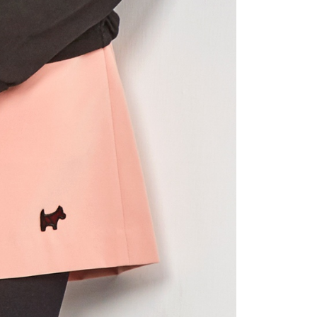
公司與您本人進行分期帳單所需資料之確認、核對及更正。
援中心」
https://netprotections.freshdesk.com/support/home
戶服務條款，請詳閱以下連結：
https://oppay.tw/userRule
項】
付款
恩沛科技股份有限公司提供之「AFTEE先享後付」服務完成之
依本服務之必要範圍內提供個人資料，並將交易相關給付款項請
讓予恩沛科技股份有限公司。
個人資料處理事宜，請瀏覽以下網址：
1取貨
ee.tw/terms/#terms3
年的使用者請事先徵得法定代理人或監護人之同意方可使用
E先享後付」，若未經同意申辦者引起之損失，本公司不負相關責
AFTEE先享後付」時，將依據個別帳號之用戶狀況，依本公司
核予不同之上限額度；若仍有額度不足之情形，本公司將視審查
用戶進行身份認證。
一人註冊多個帳號或使用他人資訊註冊。若發現惡意使用之情
科技股份有限公司將有權停止該用戶之使用額度並採取法律行