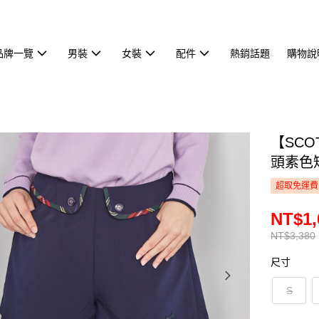
品牌一覽
男裝
女裝
配件
熱銷話題
購物說
【SCO
頭素色短
超取免運費
NT$1,
NT$3,380
尺寸
S