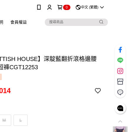
0
中文 (繁體)
明
會員權益
TTISH HOUSE】深靛藍翻折滾格邊腰
褲CGT12253
014
M
L