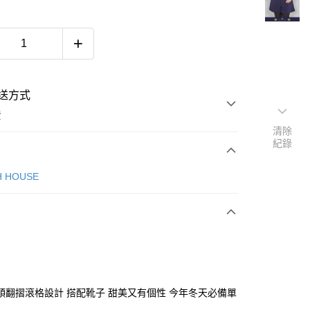
送方式
費
清除
紀錄
次付款
H HOUSE
付款
頭翻摺滾格設計 搭配靴子 甜美又有個性 今年冬天必備單