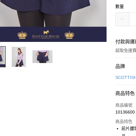
數量
付款與運
超取免運
付款方式
品牌
信用卡一
SCOTTIS
超商取貨
商品特色
LINE Pay
商品編號
Apple Pay
10136600
商品特色
街口支付
前片腰
悠遊付