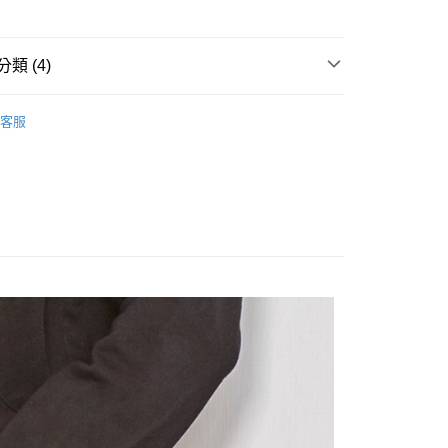
分期
類 (4)
你分期使用說明】
享後付
由台灣大哥大提供，台灣大哥大用戶可立即使用無須另外申請。
ISH HOUSE
🔥 OUTLET特惠專區
式選擇「大哥付你分期」，訂單成立後會自動跳轉到大哥付的交易
客服
證手機門號後，選擇欲分期的期數、繳款截止日，確認付款後即
FTEE先享後付」】
ISH HOUSE
下著｜褲裝
。
先享後付是「在收到商品之後才付款」的支付方式。 讓您購物簡單
准額度、可分期數及費用金額請依後續交易確認頁面所載為準。
心！
褲裝
短褲
立30分鐘內，如未前往確認交易或遇審核未通過，訂單將自動取
：不需註冊會員、不需綁卡、不需儲值。
「轉專審核」未通過狀況，表示未達大哥付你分期系統評分，恕
：只要手機號碼，簡訊認證，即可結帳。
選｜精選3折起
🏵️SCOTTISH HOUSE｜專區3折起
評估內容。
：先確認商品／服務後，再付款。
式說明】
付款
項不併入電信帳單，「大哥付你分期」於每月結算日後寄送繳費提
EE先享後付」結帳流程】
方式選擇「AFTEE先享後付」後，將跳轉至「AFTEE先享後
訊連結打開帳單後，可選擇「超商條碼／台灣大直營門市／銀行轉
頁面，進行簡訊認證並確認金額後，即可完成結帳。
付／iPASS MONEY」等通路繳費。
家取貨
成立數日內，您將收到繳費通知簡訊。
費通知簡訊後14天內，點擊此簡訊中的連結，可透過四大超商
項】
網路銀行／等多元方式進行付款，方視為交易完成。
係由「台灣大哥大股份有限公司」（以下簡稱本公司）所提供，讓
：結帳手續完成當下不需立刻繳費，但若您需要取消訂單，請聯
貨付款
易時，得透過本服務購買商品或服務，並由商店將買賣／分期付
的店家。未經商家同意取消之訂單仍視為有效，需透過AFTEE
金債權讓與本公司後，依約使用本公司帳單繳交帳款。
繳納相關費用。
意付款使用「大哥付你分期」之契約關係目的，商店將以您的個人
否成功請以「AFTEE先享後付 」之結帳頁面顯示為準，若有關於
含姓名、電話或地址）提供予台灣大哥大進項蒐集、處理及利
功／繳費後需取消欲退款等相關疑問，請聯繫「AFTEE先享後
爾富取貨