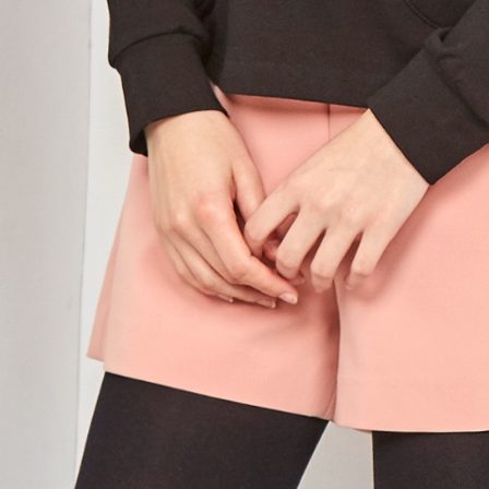
用，由本
付客戶支
免運費
3.完整用
【注意事
7-11取貨
１．透過由
交易，需
免運費
求債權轉
２．關於
付款後7-1
https://aft
免運費
３．未成
「AFTE
宅配
任。
４．使用「
免運費
即時審查
結果請求
離島宅配
５．嚴禁
免運費
形，恩沛
動。