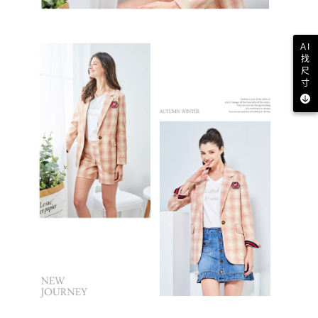
AI
找
尺
寸