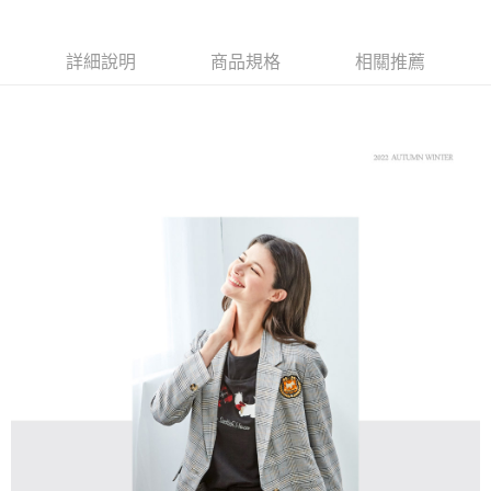
【大哥付你分期使用說明】
AFTEE先享後付
1.本服務由台灣大哥大提供，台灣大哥大用戶可立即使用無須另外申請。
2.付款方式選擇「大哥付你分期」，訂單成立後會自動跳轉到大哥付的交易
相關說明
詳細說明
商品規格
相關推薦
流程，驗證手機門號後，選擇欲分期的期數、繳款截止日，確認付款後即完
【關於「AFTEE先享後付」】
成交易。
ATM付款
AFTEE先享後付是「在收到商品之後才付款」的支付方式。 讓您購物簡單
3.實際核准額度、可分期數及費用金額請依後續交易確認頁面所載為準。
便利好安心！
4.訂單成立30分鐘內，如未前往確認交易或遇審核未通過，訂單將自動取
１．簡單：不需註冊會員、不需綁卡、不需儲值。
運送方式
消。如遇「轉專審核」未通過狀況，表示未達大哥付你分期系統評分，恕無
２．便利：只要手機號碼，簡訊認證，即可結帳。
法說明評估內容。
３．安心：先確認商品／服務後，再付款。
全家取貨付款
【繳款方式說明】
1.分期款項不併入電信帳單，「大哥付你分期」於每月結算日後寄送繳費提
免運費
【「AFTEE先享後付」結帳流程】
醒簡訊。
１．於結帳方式選擇「AFTEE先享後付」後，將跳轉至「AFTEE先享後付」
2.透過簡訊連結打開帳單後，可選擇「超商條碼／台灣大直營門市／銀行轉
付款後全家取貨
結帳頁面，進行簡訊認證並確認金額後，即可完成結帳。
帳／街口支付／iPASS MONEY」等通路繳費。
２．訂單成立數日內，您將收到繳費通知簡訊。
免運費
３．收到繳費通知簡訊後14天內，點擊此簡訊中的連結，可透過四大超商／
【注意事項】
ATM／網路銀行／等多元方式進行付款，方視為交易完成。
萊爾富取貨付款
1.本服務係由「台灣大哥大股份有限公司」（以下簡稱本公司）所提供，讓
※ 請注意：結帳手續完成當下不需立刻繳費，但若您需要取消訂單，請聯絡
用戶於交易時，得透過本服務購買商品或服務，並由商店將買賣／分期付款
免運費
購買商品的店家。未經商家同意取消之訂單仍視為有效，需透過AFTEE先享
買賣價金債權讓與本公司後，依約使用本公司帳單繳交帳款。
後付繳納相關費用。
2.基於同意付款使用「大哥付你分期」之契約關係目的，商店將以您的個人
付款後萊爾富取貨
※ 交易是否成功請以「AFTEE先享後付 」之結帳頁面顯示為準，若有關於
資料（包含姓名、電話或地址）提供予台灣大哥大進項蒐集、處理及利用，
是否繳費成功／繳費後需取消欲退款等相關疑問，請聯繫「AFTEE先享後付
免運費
由本公司與您本人進行分期帳單所需資料之確認、核對及更正。
客戶支援中心」
https://netprotections.freshdesk.com/support/home
3.完整用戶服務條款，請詳閱以下連結：
https://oppay.tw/userRule
7-11取貨付款
【注意事項】