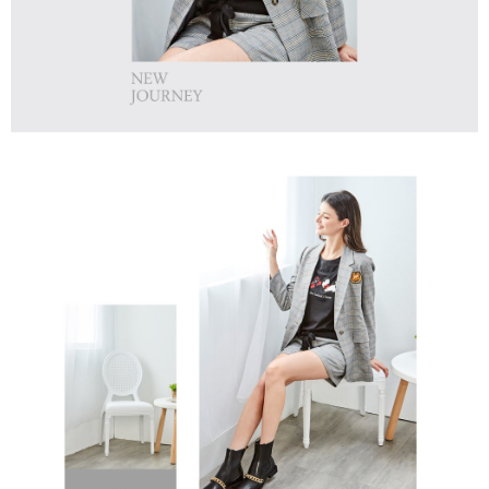
１．透過由恩沛科技股份有限公司提供之「AFTEE先享後付」服務完成之交
免運費
易，需依本服務之必要範圍內提供個人資料，並將交易相關給付款項請求債
權轉讓予恩沛科技股份有限公司。
付款後7-11取貨
２．關於個人資料處理事宜，請瀏覽以下網址：
免運費
https://aftee.tw/terms/#terms3
３．未成年的使用者請事先徵得法定代理人或監護人之同意方可使用
宅配
「AFTEE先享後付」，若未經同意申辦者引起之損失，本公司不負相關責
任。
免運費
４．使用「AFTEE先享後付」時，將依據個別帳號之用戶狀況，依本公司即
時審查核予不同之上限額度；若仍有額度不足之情形，本公司將視審查結果
離島宅配
請求用戶進行身份認證。
免運費
５．嚴禁一人註冊多個帳號或使用他人資訊註冊。若發現惡意使用之情形，
恩沛科技股份有限公司將有權停止該用戶之使用額度並採取法律行動。