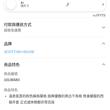
AI
找尺寸
付款與運送方式
超取免運費
付款方式
品牌
信用卡一次付款
SCOTTISH HOUSE
超商取貨付款
商品特色
LINE Pay
商品編號
Apple Pay
10136583
街口支付
商品特色
悠遊付
溫柔氣質的粉色蘇格蘭格 經典優雅的黑白千鳥格 修身顯瘦的西
大哥付你分期
裝外套 正式或休閒都非常百搭
相關說明