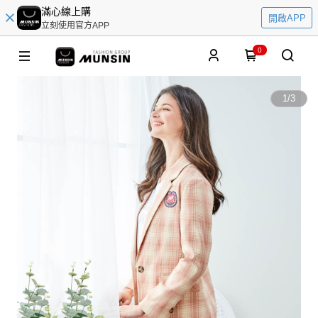
滿心線上購
開啟APP
立刻使用官方APP
0
1
/
3