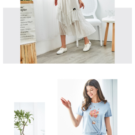
買賣價金債權讓與本公司後，依約使用本公司帳單繳交帳款。
後付繳納相關費用。
2.基於同意付款使用「大哥付你分期」之契約關係目的，商店將以您的個人
付款後萊爾富取貨
※ 交易是否成功請以「AFTEE先享後付 」之結帳頁面顯示為準，若有關於
資料（包含姓名、電話或地址）提供予台灣大哥大進項蒐集、處理及利用，
是否繳費成功／繳費後需取消欲退款等相關疑問，請聯繫「AFTEE先享後付
免運費
由本公司與您本人進行分期帳單所需資料之確認、核對及更正。
客戶支援中心」
https://netprotections.freshdesk.com/support/home
3.完整用戶服務條款，請詳閱以下連結：
https://oppay.tw/userRule
7-11取貨付款
【注意事項】
１．透過由恩沛科技股份有限公司提供之「AFTEE先享後付」服務完成之交
免運費
易，需依本服務之必要範圍內提供個人資料，並將交易相關給付款項請求債
權轉讓予恩沛科技股份有限公司。
付款後7-11取貨
２．關於個人資料處理事宜，請瀏覽以下網址：
免運費
https://aftee.tw/terms/#terms3
３．未成年的使用者請事先徵得法定代理人或監護人之同意方可使用
宅配
「AFTEE先享後付」，若未經同意申辦者引起之損失，本公司不負相關責
任。
免運費
４．使用「AFTEE先享後付」時，將依據個別帳號之用戶狀況，依本公司即
時審查核予不同之上限額度；若仍有額度不足之情形，本公司將視審查結果
離島宅配
請求用戶進行身份認證。
免運費
５．嚴禁一人註冊多個帳號或使用他人資訊註冊。若發現惡意使用之情形，
恩沛科技股份有限公司將有權停止該用戶之使用額度並採取法律行動。