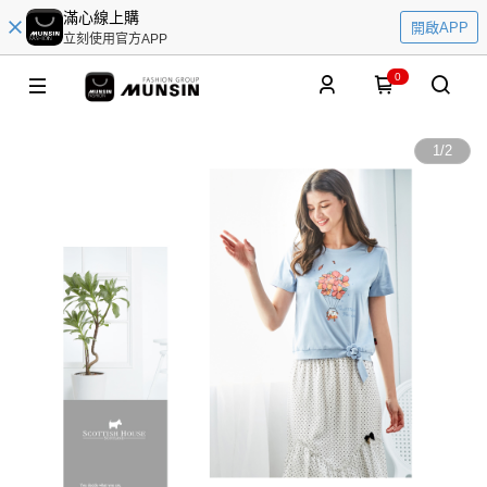
滿心線上購
開啟APP
立刻使用官方APP
0
1
/
2