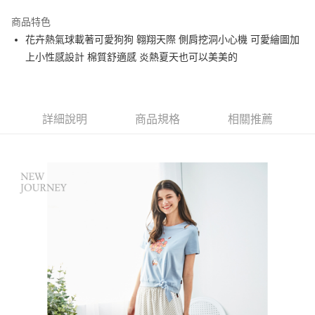
街口支付
商品特色
悠遊付
花卉熱氣球載著可愛狗狗 翱翔天際 側肩挖洞小心機 可愛繪圖加
大哥付你分期
上小性感設計 棉質舒適感 炎熱夏天也可以美美的
相關說明
【大哥付你分期使用說明】
AFTEE先享後付
1.本服務由台灣大哥大提供，台灣大哥大用戶可立即使用無須另外申請。
2.付款方式選擇「大哥付你分期」，訂單成立後會自動跳轉到大哥付的交易
相關說明
詳細說明
商品規格
相關推薦
流程，驗證手機門號後，選擇欲分期的期數、繳款截止日，確認付款後即完
【關於「AFTEE先享後付」】
成交易。
ATM付款
AFTEE先享後付是「在收到商品之後才付款」的支付方式。 讓您購物簡單
3.實際核准額度、可分期數及費用金額請依後續交易確認頁面所載為準。
便利好安心！
4.訂單成立30分鐘內，如未前往確認交易或遇審核未通過，訂單將自動取
１．簡單：不需註冊會員、不需綁卡、不需儲值。
運送方式
消。如遇「轉專審核」未通過狀況，表示未達大哥付你分期系統評分，恕無
２．便利：只要手機號碼，簡訊認證，即可結帳。
法說明評估內容。
３．安心：先確認商品／服務後，再付款。
全家取貨付款
【繳款方式說明】
1.分期款項不併入電信帳單，「大哥付你分期」於每月結算日後寄送繳費提
免運費
【「AFTEE先享後付」結帳流程】
醒簡訊。
１．於結帳方式選擇「AFTEE先享後付」後，將跳轉至「AFTEE先享後付」
2.透過簡訊連結打開帳單後，可選擇「超商條碼／台灣大直營門市／銀行轉
付款後全家取貨
結帳頁面，進行簡訊認證並確認金額後，即可完成結帳。
帳／街口支付／iPASS MONEY」等通路繳費。
２．訂單成立數日內，您將收到繳費通知簡訊。
免運費
３．收到繳費通知簡訊後14天內，點擊此簡訊中的連結，可透過四大超商／
【注意事項】
ATM／網路銀行／等多元方式進行付款，方視為交易完成。
萊爾富取貨付款
1.本服務係由「台灣大哥大股份有限公司」（以下簡稱本公司）所提供，讓
※ 請注意：結帳手續完成當下不需立刻繳費，但若您需要取消訂單，請聯絡
用戶於交易時，得透過本服務購買商品或服務，並由商店將買賣／分期付款
免運費
購買商品的店家。未經商家同意取消之訂單仍視為有效，需透過AFTEE先享