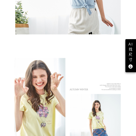
AI
找
尺
寸