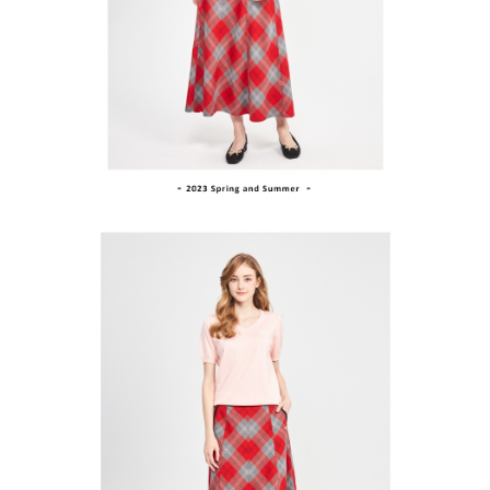
買賣價金債權讓與本公司後，依約使用本公司帳單繳交帳款。
後付繳納相關費用。
2.基於同意付款使用「大哥付你分期」之契約關係目的，商店將以您的個人
付款後萊爾富取貨
※ 交易是否成功請以「AFTEE先享後付 」之結帳頁面顯示為準，若有關於
資料（包含姓名、電話或地址）提供予台灣大哥大進項蒐集、處理及利用，
是否繳費成功／繳費後需取消欲退款等相關疑問，請聯繫「AFTEE先享後付
免運費
由本公司與您本人進行分期帳單所需資料之確認、核對及更正。
客戶支援中心」
https://netprotections.freshdesk.com/support/home
3.完整用戶服務條款，請詳閱以下連結：
https://oppay.tw/userRule
7-11取貨付款
【注意事項】
１．透過由恩沛科技股份有限公司提供之「AFTEE先享後付」服務完成之交
免運費
易，需依本服務之必要範圍內提供個人資料，並將交易相關給付款項請求債
權轉讓予恩沛科技股份有限公司。
付款後7-11取貨
２．關於個人資料處理事宜，請瀏覽以下網址：
免運費
https://aftee.tw/terms/#terms3
３．未成年的使用者請事先徵得法定代理人或監護人之同意方可使用
宅配
「AFTEE先享後付」，若未經同意申辦者引起之損失，本公司不負相關責
任。
免運費
４．使用「AFTEE先享後付」時，將依據個別帳號之用戶狀況，依本公司即
時審查核予不同之上限額度；若仍有額度不足之情形，本公司將視審查結果
離島宅配
請求用戶進行身份認證。
免運費
５．嚴禁一人註冊多個帳號或使用他人資訊註冊。若發現惡意使用之情形，
恩沛科技股份有限公司將有權停止該用戶之使用額度並採取法律行動。