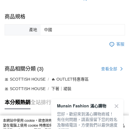
商品規格
產地
中國
客服
商品相關分類 (3)
查看全部
🎀 SCOTTISH HOUSE
🔥 OUTLET特惠專區
🎀 SCOTTISH HOUSE
下著｜裙裝
本分類熱銷
全站排行
Munsin Fashion 滿心購物
您好，歡迎來到滿心購物商城！
有任何問題，請直接留下您的姓名
本網站中使用 cookie，欲查詢有關本網站使用 cookie 方式之詳情，及若您不希
及聯絡電話，方便我們以最快速度
熱門標籤
望在電腦上使用 cookie 時應如何變更電腦的 cookie 設定，請參閱本網站「
隱私