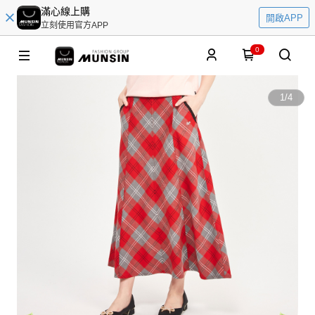
滿心線上購
開啟APP
立刻使用官方APP
0
1
/
4