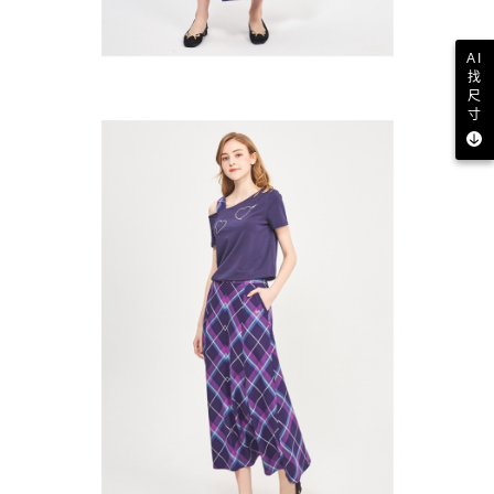
AI
找
尺
寸