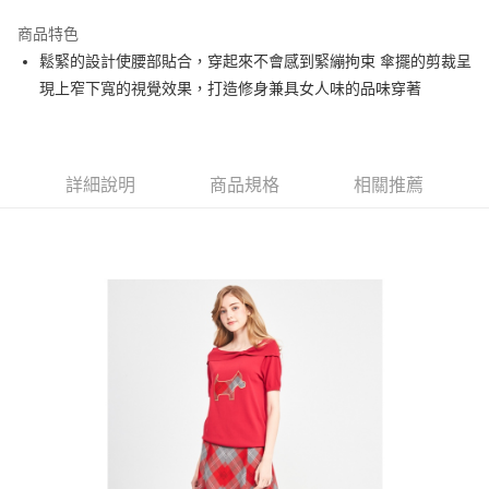
街口支付
商品特色
悠遊付
鬆緊的設計使腰部貼合，穿起來不會感到緊繃拘束 傘擺的剪裁呈
大哥付你分期
現上窄下寬的視覺效果，打造修身兼具女人味的品味穿著
相關說明
【大哥付你分期使用說明】
AFTEE先享後付
1.本服務由台灣大哥大提供，台灣大哥大用戶可立即使用無須另外申請。
2.付款方式選擇「大哥付你分期」，訂單成立後會自動跳轉到大哥付的交易
相關說明
詳細說明
商品規格
相關推薦
流程，驗證手機門號後，選擇欲分期的期數、繳款截止日，確認付款後即完
【關於「AFTEE先享後付」】
成交易。
ATM付款
AFTEE先享後付是「在收到商品之後才付款」的支付方式。 讓您購物簡單
3.實際核准額度、可分期數及費用金額請依後續交易確認頁面所載為準。
便利好安心！
4.訂單成立30分鐘內，如未前往確認交易或遇審核未通過，訂單將自動取
１．簡單：不需註冊會員、不需綁卡、不需儲值。
運送方式
消。如遇「轉專審核」未通過狀況，表示未達大哥付你分期系統評分，恕無
２．便利：只要手機號碼，簡訊認證，即可結帳。
法說明評估內容。
３．安心：先確認商品／服務後，再付款。
全家取貨付款
【繳款方式說明】
1.分期款項不併入電信帳單，「大哥付你分期」於每月結算日後寄送繳費提
免運費
【「AFTEE先享後付」結帳流程】
醒簡訊。
１．於結帳方式選擇「AFTEE先享後付」後，將跳轉至「AFTEE先享後付」
2.透過簡訊連結打開帳單後，可選擇「超商條碼／台灣大直營門市／銀行轉
付款後全家取貨
結帳頁面，進行簡訊認證並確認金額後，即可完成結帳。
帳／街口支付／iPASS MONEY」等通路繳費。
２．訂單成立數日內，您將收到繳費通知簡訊。
免運費
３．收到繳費通知簡訊後14天內，點擊此簡訊中的連結，可透過四大超商／
【注意事項】
ATM／網路銀行／等多元方式進行付款，方視為交易完成。
萊爾富取貨付款
1.本服務係由「台灣大哥大股份有限公司」（以下簡稱本公司）所提供，讓
※ 請注意：結帳手續完成當下不需立刻繳費，但若您需要取消訂單，請聯絡
用戶於交易時，得透過本服務購買商品或服務，並由商店將買賣／分期付款
免運費
購買商品的店家。未經商家同意取消之訂單仍視為有效，需透過AFTEE先享