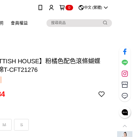
0
中文 (繁體)
明
會員權益
TTISH HOUSE】粉橘色配色滾條蝴蝶
T-CFT21276
84
M
S