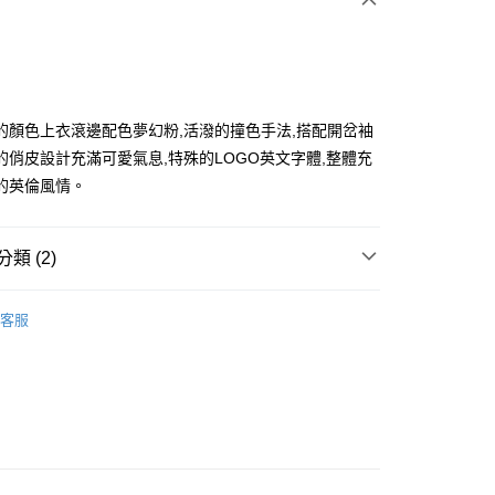
的顏色上衣滾邊配色夢幻粉,活潑的撞色手法,搭配開岔袖
的俏皮設計充滿可愛氣息,特殊的LOGO英文字體,整體充
的英倫風情。
分期
你分期使用說明】
享後付
類 (2)
由台灣大哥大提供，台灣大哥大用戶可立即使用無須另外申請。
式選擇「大哥付你分期」，訂單成立後會自動跳轉到大哥付的交易
證手機門號後，選擇欲分期的期數、繳款截止日，確認付款後即
ISH HOUSE
🔥 OUTLET特惠專區
FTEE先享後付」】
。
客服
先享後付是「在收到商品之後才付款」的支付方式。 讓您購物簡單
選｜精選3折起
准額度、可分期數及費用金額請依後續交易確認頁面所載為準。
🏵️SCOTTISH HOUSE｜專區3折起
心！
立30分鐘內，如未前往確認交易或遇審核未通過，訂單將自動取
：不需註冊會員、不需綁卡、不需儲值。
「轉專審核」未通過狀況，表示未達大哥付你分期系統評分，恕
：只要手機號碼，簡訊認證，即可結帳。
評估內容。
：先確認商品／服務後，再付款。
式說明】
付款
項不併入電信帳單，「大哥付你分期」於每月結算日後寄送繳費提
EE先享後付」結帳流程】
方式選擇「AFTEE先享後付」後，將跳轉至「AFTEE先享後
訊連結打開帳單後，可選擇「超商條碼／台灣大直營門市／銀行轉
頁面，進行簡訊認證並確認金額後，即可完成結帳。