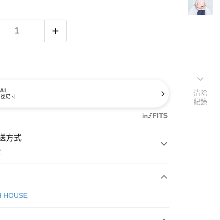
AI
清除
找尺寸
紀錄
送方式
費
次付款
H HOUSE
付款