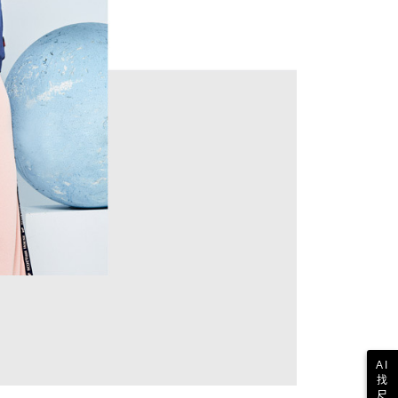
AI
找
尺