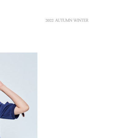
付／iPASS MONEY」等通路繳費。
家取貨
成立數日內，您將收到繳費通知簡訊。
費通知簡訊後14天內，點擊此簡訊中的連結，可透過四大超商
項】
網路銀行／等多元方式進行付款，方視為交易完成。
係由「台灣大哥大股份有限公司」（以下簡稱本公司）所提供，讓
：結帳手續完成當下不需立刻繳費，但若您需要取消訂單，請聯
貨付款
易時，得透過本服務購買商品或服務，並由商店將買賣／分期付
的店家。未經商家同意取消之訂單仍視為有效，需透過AFTEE
金債權讓與本公司後，依約使用本公司帳單繳交帳款。
繳納相關費用。
意付款使用「大哥付你分期」之契約關係目的，商店將以您的個人
否成功請以「AFTEE先享後付 」之結帳頁面顯示為準，若有關於
含姓名、電話或地址）提供予台灣大哥大進項蒐集、處理及利
功／繳費後需取消欲退款等相關疑問，請聯繫「AFTEE先享後
爾富取貨
公司與您本人進行分期帳單所需資料之確認、核對及更正。
援中心」
https://netprotections.freshdesk.com/support/home
戶服務條款，請詳閱以下連結：
https://oppay.tw/userRule
項】
付款
恩沛科技股份有限公司提供之「AFTEE先享後付」服務完成之
依本服務之必要範圍內提供個人資料，並將交易相關給付款項請
讓予恩沛科技股份有限公司。
個人資料處理事宜，請瀏覽以下網址：
1取貨
ee.tw/terms/#terms3
年的使用者請事先徵得法定代理人或監護人之同意方可使用
E先享後付」，若未經同意申辦者引起之損失，本公司不負相關責
AFTEE先享後付」時，將依據個別帳號之用戶狀況，依本公司
核予不同之上限額度；若仍有額度不足之情形，本公司將視審查
用戶進行身份認證。
一人註冊多個帳號或使用他人資訊註冊。若發現惡意使用之情
科技股份有限公司將有權停止該用戶之使用額度並採取法律行