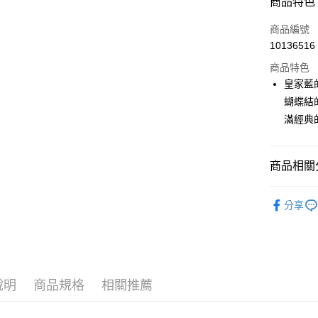
商品特色
LINE Pay
商品編號
Apple Pay
10136516
商品特色
街口支付
皇家藍
悠遊付
蝴蝶結
滿經典
大哥付你
相關說明
【大哥付
AFTEE先
商品相關分
1.本服務
2.付款方
相關說明
流程，驗
🎀 SCOTT
【關於「A
ATM付款
完成交易
分享
AFTEE
📍本月精
3.實際核
便利好安
4.訂單成
１．簡單
消。如遇
２．便利
運送方式
無法說明
３．安心
【繳款方
全家取貨
1.分期款
【「AFT
說明
商品規格
相關推薦
醒簡訊。
免運費
１．於結帳
2.透過簡
付」結帳