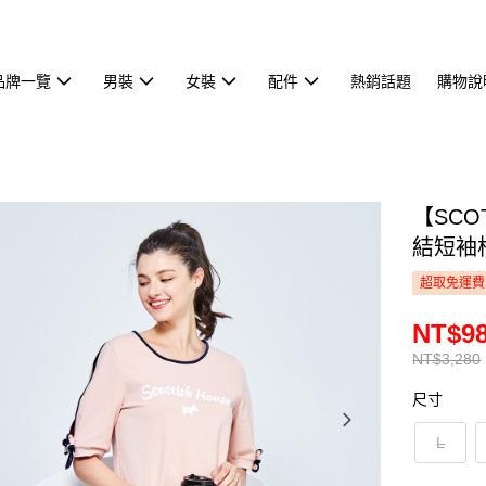
品牌一覽
男裝
女裝
配件
熱銷話題
購物說
【SCO
結短袖棉
超取免運費
NT$9
NT$3,280
尺寸
L