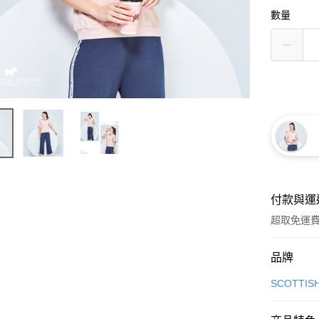
數量
付款與運
超取免運
付款方式
品牌
信用卡一
SCOTTIS
超商取貨