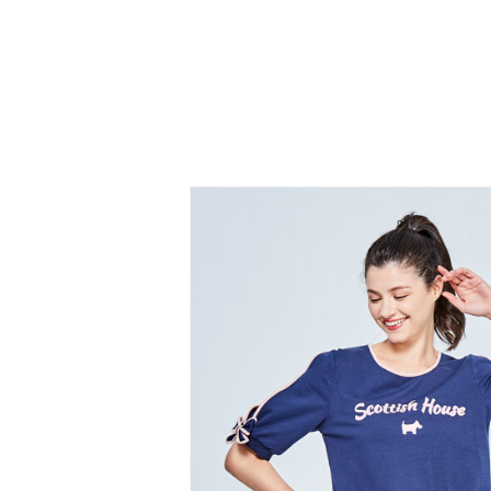
帳／街口支
付款後全
２．訂單
３．收到繳
免運費
【注意事
／ATM／
1.本服務
※ 請注意
萊爾富取
用戶於交
絡購買商品
款買賣價
先享後付
免運費
2.基於同
※ 交易是
資料（包
是否繳費成
付款後萊
用，由本
付客戶支
免運費
3.完整用
【注意事
7-11取貨
１．透過由
交易，需
免運費
求債權轉
２．關於
付款後7-1
https://aft
免運費
３．未成
「AFTE
宅配
任。
４．使用「
免運費
即時審查
結果請求
離島宅配
５．嚴禁
免運費
形，恩沛
動。