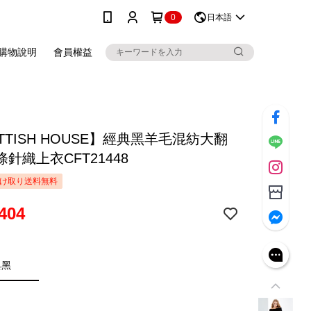
0
日本語
購物說明
會員權益
TTISH HOUSE】經典黑羊毛混紡大翻
針織上衣CFT21448
け取り送料無料
404
典黑