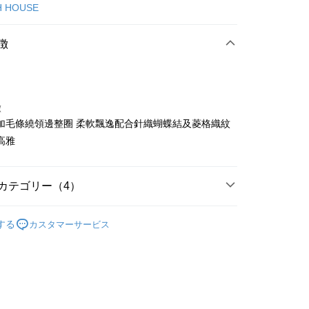
カード1回払い
H HOUSE
店頭代金引換
徴
徴
加毛條繞領邊整圈 柔軟飄逸配合針織蝴蝶結及菱格織紋
t
高雅
ter
カテゴリー（4）
 Later 使用説明】
代金後払い
ービスは台湾大哥大によって提供され、台湾大哥大のユーザーは
ISH HOUSE
🔥 OUTLET特惠專區
請なしで即時に利用可能です。
する
カスタマーサービス
方法で「OP Pay Later」を選択すると、注文が成立した後に自
TEE代金後払いについて
ISH HOUSE
上衣｜針織
 Pay Later の取引プロセスに移行し、携帯番号を確認後、分割
い方法でAFTEE代金後払いを選択すると、携帯電話認証ウィン
数や支払い期限を選択し、支払いを確認すると取引が完了しま
示されます。
上衣
針織衫/毛衣
で認証してお支払い手続を進めてください。
の承認額、分割回数および費用については、後続の取引確認ペー
るときのお支払いは不要です。商品はご指定の住所に配送されま
選｜精選3折起
🏵️SCOTTISH HOUSE｜專區3折起
とします。
成立後30分以内に確認取引を行わない場合や審査が通過しない場
が完了すると、携帯に支払い通知のSMSが届きます。アプリ会
付款