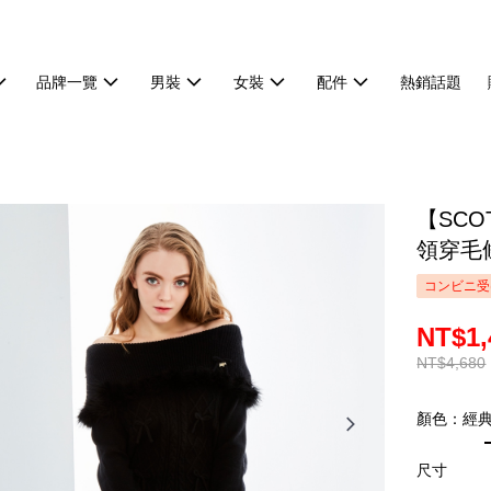
品牌一覽
男裝
女裝
配件
熱銷話題
【SCO
領穿毛條
コンビニ受
NT$1,
NT$4,680
顏色：經
尺寸