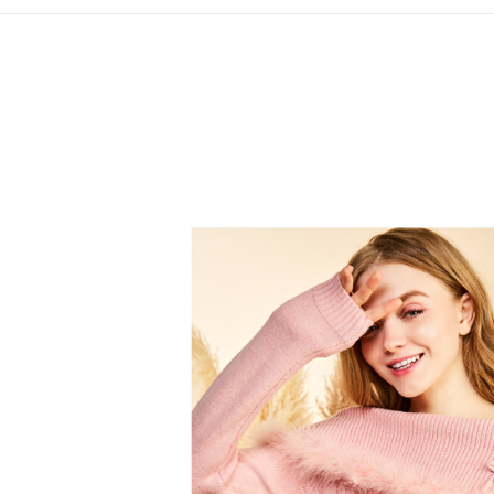
合、注文
員の場合は
が発生し
送料無料
5.商品受
評価内容
たはアプリ
付款後全
ングでお
送料無料
【支払い
代金納付期
1. 分割払
プリをダウ
萊爾富取
の締め日後
以内まで
2. SM
送料無料
湾大直営店
お支払期限
で支払い
付款後萊
もとに計算
期限を延
送料無料
【注意事
（例：予
1. 本サ
の有無に関
7-11取貨
よって提
スを購入
二、支払
送料無料
渡した後
1.初回 
す。
き、限度
付款後7-1
2. 「OP
2.決済金額
送料無料
人情報（
3.現在、
処理およ
宅配
報の確認
三、利用規
3. 完全
プロテクシ
送料無料
ださい：
ht
します。
文者の氏
離島宅配