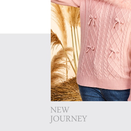
これに限ら
送料無料
されます。
AFTEE
明』をご
AFTEE
なります。
延滞納金
後見人の同
個人情報
を行使し
cs_tw@netp
を、必要な
AFTEE
意いただ