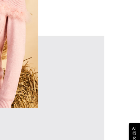
ない）は、AFTEEに渡され当サービスで必要な範囲内で利用
AFTEEの個人情報の収集、処理、利用について、詳細は
公式ホームページの『個人情報の収集、処理及び利用に関する声
参照ください（
https://aftee.tw/privacypolicy/
）。
の初回ご利用の際に、審査を通過すれば、最高額がNT$10,000に
支払い期限を過ぎた場合、その金額に基づいて年利20%の遅
が加算されます。未成年の利用者は、事前に法定代理人または
意を得ればAFTEEをご利用いただけます。
の処理、利用について疑問がある、または関連する法律の権利
たい場合は、ネットプロテクションズ
rotections.co.jp
にご連絡ください。上記に示した個人情報
購入注文書とあわせてAFTEEにご提供いただく、または
にあなたの個人情報の収集、処理、利用を許可することににご同
けない場合は、当サービスを選択しないでください。
AI
找
尺