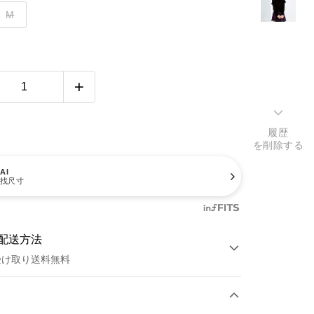
M
履歴
を削除する
AI
找尺寸
配送方法
受け取り送料無料
方法