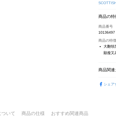
クレジット
SCOTTIS
コンビニ
商品の特
LINE Pay
商品番号
Apple Pay
10136497
JKOPAY
商品の特
大翻領
Easy Walle
顯瘦又
OP Pay La
説明
商品関連
【OP Pay
AFTEE
1. 本サ
🎀 SCOTT
追加の申
説明
シェア
2. 支払い
一、 AF
🎀 SCOTT
ATM払い
動的に OP
1.お支払
払いの回
ドウが表
▶女裝
す。
2.SMS
3. 実際
3.注文す
📍本月精
配送方法
ジを基準
す。
について
商品の仕様
おすすめ関連商品
4. 注文
4.ご注文
全家取貨