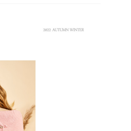
は自動的にキャンセルされます。「転専審査」に未通過の状況
、AFTEE アプリプッシュ通知が届きます。
た場合は、システムの評価基準に達していないことを意味し、
け取り時のお支払いは不要です。商品を確かめてから、SMSま
についての説明はいたしかねます。
の通知に従って、4大コンビニ、またはATM/オンラインバンキ
家取貨
支払いください。
方法の説明】
限は最短で 14 日以内ですので、ご注意ください。AFTEE ア
いの金額は電信請求書に統合されず、「OP Pay Later」は毎月
ンロードして AFTEE 会員になるとお支払い期限を最長 45 日
貨付款
に支払いリマインダーのSMSを送信します。
延長できます。
Sのリンクを通じて請求書を開いた後、「コンビニバーコード／台
舗／銀行振込／街口支払い／iPASS MONEY」などのチャネル
は、ショップが請求した期日と、AFTEEで延長できる日数を
を選択できます。
爾富取貨
されます。AFTEEで注文すると、商品を受け取るまで支払い
長できますが、商品を期限内に受け取れない場合があります
項】
約商品や商品到着日が比較的遅い商品）。そのため、商品到着
ービスは「台湾大哥大株式会社」（以下「当社」といいます）に
わらず、AFTEEで指定された期限内にお支払いください。
付款
供され、ユーザーが取引時に本サービスを通じて商品やサービ
できるようにし、店舗が売買／分割払い売買の債権を当社に譲
い限度額
、契約に基づいて当社の請求書で帳款を支払うことになりま
AFTEEを ご利用の際に、認証結果及び当社の審査の結果に基づ
額が設定されます。
1取貨
 Pay Later」を利用する契約関係の目的から、店舗はあなたの個
は最低NT$20です。
名前、電話または住所を含む）を台湾大哥大に提供し、収集、
台湾の会員のみご利用いただけます。
び利用するために、当社があなた本人と分割請求書に必要な情
、照合および修正を行います。
約「AFTEE代金後払い」（以下当サービスという）はネット
なユーザーサービス規約については、以下のリンクを参照してく
ョンズ（以下 AFTEE という）が提供し、AFTEEが代金を徴収
tps://oppay.tw/userRule
当サービスご利用の際に提供しなければならない個人情報（注
名、電話番号、受取人の氏名、電話番号、受取人住所を含むが