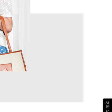
AI
找
尺