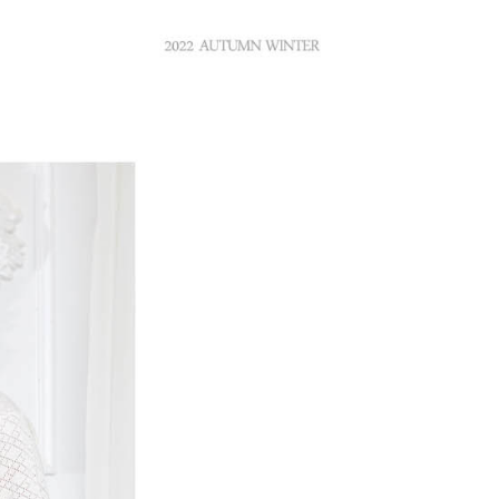
付／iPASS MONEY」等通路繳費。
家取貨
成立數日內，您將收到繳費通知簡訊。
費通知簡訊後14天內，點擊此簡訊中的連結，可透過四大超商
項】
網路銀行／等多元方式進行付款，方視為交易完成。
係由「台灣大哥大股份有限公司」（以下簡稱本公司）所提供，讓
：結帳手續完成當下不需立刻繳費，但若您需要取消訂單，請聯
貨付款
易時，得透過本服務購買商品或服務，並由商店將買賣／分期付
的店家。未經商家同意取消之訂單仍視為有效，需透過AFTEE
金債權讓與本公司後，依約使用本公司帳單繳交帳款。
繳納相關費用。
意付款使用「大哥付你分期」之契約關係目的，商店將以您的個人
否成功請以「AFTEE先享後付 」之結帳頁面顯示為準，若有關於
含姓名、電話或地址）提供予台灣大哥大進項蒐集、處理及利
功／繳費後需取消欲退款等相關疑問，請聯繫「AFTEE先享後
爾富取貨
公司與您本人進行分期帳單所需資料之確認、核對及更正。
援中心」
https://netprotections.freshdesk.com/support/home
戶服務條款，請詳閱以下連結：
https://oppay.tw/userRule
項】
付款
恩沛科技股份有限公司提供之「AFTEE先享後付」服務完成之
依本服務之必要範圍內提供個人資料，並將交易相關給付款項請
讓予恩沛科技股份有限公司。
個人資料處理事宜，請瀏覽以下網址：
1取貨
ee.tw/terms/#terms3
年的使用者請事先徵得法定代理人或監護人之同意方可使用
E先享後付」，若未經同意申辦者引起之損失，本公司不負相關責
AFTEE先享後付」時，將依據個別帳號之用戶狀況，依本公司
核予不同之上限額度；若仍有額度不足之情形，本公司將視審查
用戶進行身份認證。
一人註冊多個帳號或使用他人資訊註冊。若發現惡意使用之情
科技股份有限公司將有權停止該用戶之使用額度並採取法律行