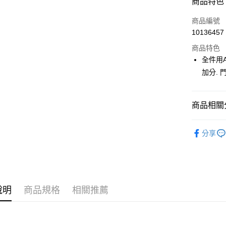
商品特色
LINE Pay
商品編號
Apple Pay
10136457
商品特色
街口支付
全件用
悠遊付
加分.
大哥付你
相關說明
商品相關分
【大哥付
AFTEE先
1.本服務
🎀 SCOTT
2.付款方
相關說明
分享
流程，驗
【關於「A
🎀 SCOTT
ATM付款
完成交易
AFTEE
3.實際核
便利好安
▶女裝
4.訂單成
１．簡單
消。如遇
２．便利
📍本月精
運送方式
無法說明
３．安心
說明
商品規格
相關推薦
【繳款方
全家取貨
1.分期款
【「AFT
醒簡訊。
免運費
１．於結帳
2.透過簡
付」結帳