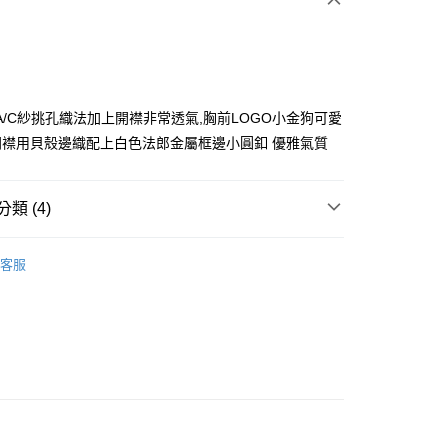
A/C紗挑孔織法加上開襟非常透氣,胸前LOGO小金狗可愛
 門襟用貝殼邊織配上白色法郎金屬框邊小圓釦 優雅氣質
分期
類 (4)
你分期使用說明】
享後付
由台灣大哥大提供，台灣大哥大用戶可立即使用無須另外申請。
ISH HOUSE
🔥 OUTLET特惠專區
式選擇「大哥付你分期」，訂單成立後會自動跳轉到大哥付的交易
客服
證手機門號後，選擇欲分期的期數、繳款截止日，確認付款後即
FTEE先享後付」】
ISH HOUSE
上衣｜針織
。
先享後付是「在收到商品之後才付款」的支付方式。 讓您購物簡單
准額度、可分期數及費用金額請依後續交易確認頁面所載為準。
心！
上衣
針織衫/毛衣
立30分鐘內，如未前往確認交易或遇審核未通過，訂單將自動取
：不需註冊會員、不需綁卡、不需儲值。
「轉專審核」未通過狀況，表示未達大哥付你分期系統評分，恕
：只要手機號碼，簡訊認證，即可結帳。
選｜精選3折起
🏵️SCOTTISH HOUSE｜專區3折起
評估內容。
：先確認商品／服務後，再付款。
式說明】
付款
項不併入電信帳單，「大哥付你分期」於每月結算日後寄送繳費提
EE先享後付」結帳流程】
方式選擇「AFTEE先享後付」後，將跳轉至「AFTEE先享後
訊連結打開帳單後，可選擇「超商條碼／台灣大直營門市／銀行轉
頁面，進行簡訊認證並確認金額後，即可完成結帳。