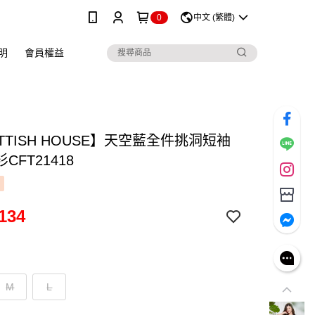
0
中文 (繁體)
明
會員權益
TTISH HOUSE】天空藍全件挑洞短袖
CFT21418
134
M
L