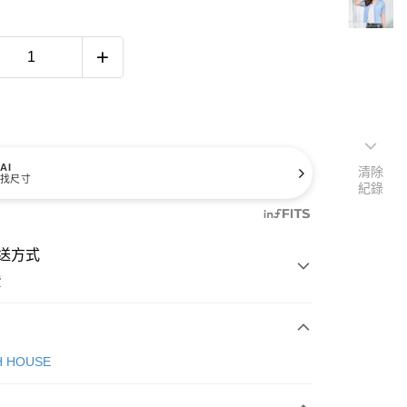
AI
清除
找尺寸
紀錄
送方式
費
次付款
H HOUSE
付款