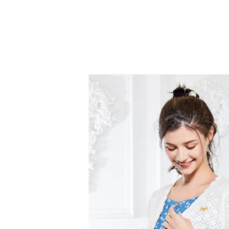
帳／街口支
付款後全
２．訂單
３．收到繳
免運費
【注意事
／ATM／
1.本服務
※ 請注意
萊爾富取
用戶於交
絡購買商品
款買賣價
先享後付
免運費
2.基於同
※ 交易是
資料（包
是否繳費成
付款後萊
用，由本
付客戶支
免運費
3.完整用
【注意事
7-11取貨
１．透過由
交易，需
免運費
求債權轉
２．關於
付款後7-1
https://aft
免運費
３．未成
「AFTE
宅配
任。
４．使用「
免運費
即時審查
結果請求
離島宅配
５．嚴禁
免運費
形，恩沛
動。