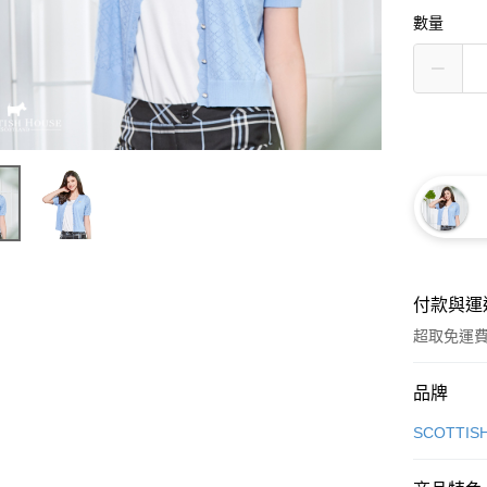
數量
付款與運
超取免運
付款方式
品牌
信用卡一
SCOTTIS
超商取貨