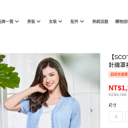
品牌一覽
男裝
女裝
配件
熱銷話題
購物說
【SCO
針織罩衫
超取免運費
NT$1,
NT$3,780
尺寸
S