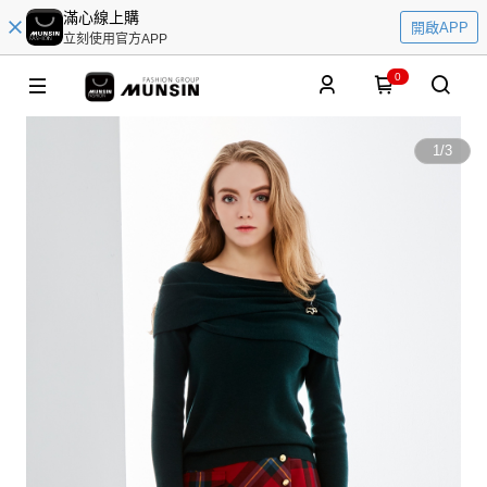
滿心線上購
開啟APP
立刻使用官方APP
0
1
/
3