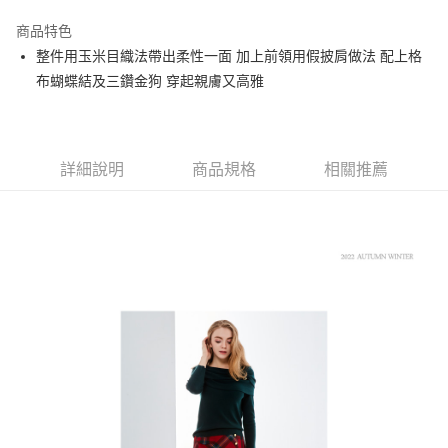
街口支付
商品特色
悠遊付
整件用玉米目織法帶出柔性一面 加上前領用假披肩做法 配上格
大哥付你分期
布蝴蝶結及三鑽金狗 穿起親膚又高雅
相關說明
【大哥付你分期使用說明】
AFTEE先享後付
1.本服務由台灣大哥大提供，台灣大哥大用戶可立即使用無須另外申請。
2.付款方式選擇「大哥付你分期」，訂單成立後會自動跳轉到大哥付的交易
相關說明
詳細說明
商品規格
相關推薦
流程，驗證手機門號後，選擇欲分期的期數、繳款截止日，確認付款後即完
【關於「AFTEE先享後付」】
成交易。
ATM付款
AFTEE先享後付是「在收到商品之後才付款」的支付方式。 讓您購物簡單
3.實際核准額度、可分期數及費用金額請依後續交易確認頁面所載為準。
便利好安心！
4.訂單成立30分鐘內，如未前往確認交易或遇審核未通過，訂單將自動取
１．簡單：不需註冊會員、不需綁卡、不需儲值。
運送方式
消。如遇「轉專審核」未通過狀況，表示未達大哥付你分期系統評分，恕無
２．便利：只要手機號碼，簡訊認證，即可結帳。
法說明評估內容。
３．安心：先確認商品／服務後，再付款。
全家取貨付款
【繳款方式說明】
1.分期款項不併入電信帳單，「大哥付你分期」於每月結算日後寄送繳費提
免運費
【「AFTEE先享後付」結帳流程】
醒簡訊。
１．於結帳方式選擇「AFTEE先享後付」後，將跳轉至「AFTEE先享後付」
2.透過簡訊連結打開帳單後，可選擇「超商條碼／台灣大直營門市／銀行轉
付款後全家取貨
結帳頁面，進行簡訊認證並確認金額後，即可完成結帳。
帳／街口支付／iPASS MONEY」等通路繳費。
２．訂單成立數日內，您將收到繳費通知簡訊。
免運費
３．收到繳費通知簡訊後14天內，點擊此簡訊中的連結，可透過四大超商／
【注意事項】
ATM／網路銀行／等多元方式進行付款，方視為交易完成。
萊爾富取貨付款
1.本服務係由「台灣大哥大股份有限公司」（以下簡稱本公司）所提供，讓
※ 請注意：結帳手續完成當下不需立刻繳費，但若您需要取消訂單，請聯絡
用戶於交易時，得透過本服務購買商品或服務，並由商店將買賣／分期付款
免運費
購買商品的店家。未經商家同意取消之訂單仍視為有效，需透過AFTEE先享