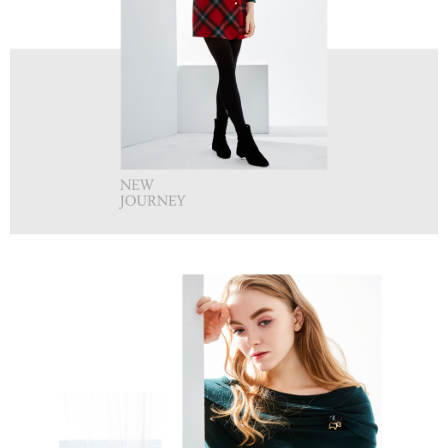
買賣價金債權讓與本公司後，依約使用本公司帳單繳交帳款。
後付繳納相關費用。
2.基於同意付款使用「大哥付你分期」之契約關係目的，商店將以您的個人
付款後萊爾富取貨
※ 交易是否成功請以「AFTEE先享後付 」之結帳頁面顯示為準，若有關於
資料（包含姓名、電話或地址）提供予台灣大哥大進項蒐集、處理及利用，
是否繳費成功／繳費後需取消欲退款等相關疑問，請聯繫「AFTEE先享後付
免運費
由本公司與您本人進行分期帳單所需資料之確認、核對及更正。
客戶支援中心」
https://netprotections.freshdesk.com/support/home
3.完整用戶服務條款，請詳閱以下連結：
https://oppay.tw/userRule
7-11取貨付款
【注意事項】
１．透過由恩沛科技股份有限公司提供之「AFTEE先享後付」服務完成之交
免運費
易，需依本服務之必要範圍內提供個人資料，並將交易相關給付款項請求債
權轉讓予恩沛科技股份有限公司。
付款後7-11取貨
２．關於個人資料處理事宜，請瀏覽以下網址：
免運費
https://aftee.tw/terms/#terms3
３．未成年的使用者請事先徵得法定代理人或監護人之同意方可使用
宅配
「AFTEE先享後付」，若未經同意申辦者引起之損失，本公司不負相關責
任。
免運費
４．使用「AFTEE先享後付」時，將依據個別帳號之用戶狀況，依本公司即
時審查核予不同之上限額度；若仍有額度不足之情形，本公司將視審查結果
離島宅配
請求用戶進行身份認證。
免運費
５．嚴禁一人註冊多個帳號或使用他人資訊註冊。若發現惡意使用之情形，
恩沛科技股份有限公司將有權停止該用戶之使用額度並採取法律行動。