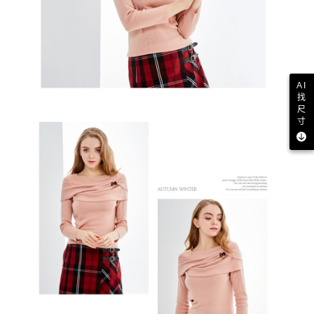
AI
找
尺
寸