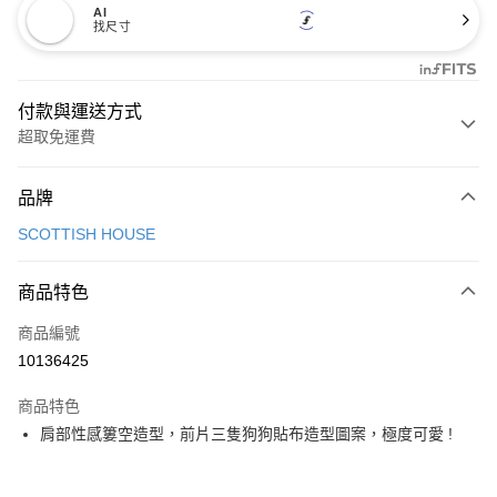
AI
找尺寸
付款與運送方式
超取免運費
付款方式
品牌
信用卡一次付款
SCOTTISH HOUSE
超商取貨付款
商品特色
LINE Pay
商品編號
Apple Pay
10136425
街口支付
商品特色
悠遊付
肩部性感簍空造型，前片三隻狗狗貼布造型圖案，極度可愛 !
大哥付你分期
相關說明