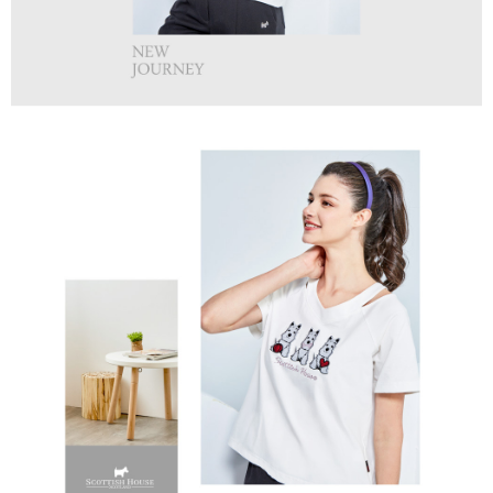
１．透過由恩沛科技股份有限公司提供之「AFTEE先享後付」服務完成之交
免運費
易，需依本服務之必要範圍內提供個人資料，並將交易相關給付款項請求債
權轉讓予恩沛科技股份有限公司。
付款後7-11取貨
２．關於個人資料處理事宜，請瀏覽以下網址：
免運費
https://aftee.tw/terms/#terms3
３．未成年的使用者請事先徵得法定代理人或監護人之同意方可使用
宅配
「AFTEE先享後付」，若未經同意申辦者引起之損失，本公司不負相關責
任。
免運費
４．使用「AFTEE先享後付」時，將依據個別帳號之用戶狀況，依本公司即
時審查核予不同之上限額度；若仍有額度不足之情形，本公司將視審查結果
離島宅配
請求用戶進行身份認證。
免運費
５．嚴禁一人註冊多個帳號或使用他人資訊註冊。若發現惡意使用之情形，
恩沛科技股份有限公司將有權停止該用戶之使用額度並採取法律行動。