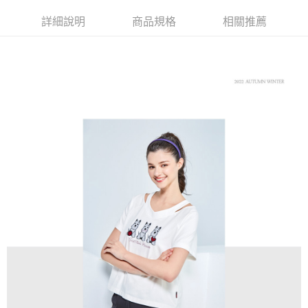
【大哥付你分期使用說明】
AFTEE先享後付
1.本服務由台灣大哥大提供，台灣大哥大用戶可立即使用無須另外申請。
詳細說明
商品規格
相關推薦
2.付款方式選擇「大哥付你分期」，訂單成立後會自動跳轉到大哥付的交易
相關說明
流程，驗證手機門號後，選擇欲分期的期數、繳款截止日，確認付款後即完
【關於「AFTEE先享後付」】
成交易。
ATM付款
AFTEE先享後付是「在收到商品之後才付款」的支付方式。 讓您購物簡單
3.實際核准額度、可分期數及費用金額請依後續交易確認頁面所載為準。
便利好安心！
4.訂單成立30分鐘內，如未前往確認交易或遇審核未通過，訂單將自動取
１．簡單：不需註冊會員、不需綁卡、不需儲值。
運送方式
消。如遇「轉專審核」未通過狀況，表示未達大哥付你分期系統評分，恕無
２．便利：只要手機號碼，簡訊認證，即可結帳。
法說明評估內容。
３．安心：先確認商品／服務後，再付款。
全家取貨付款
【繳款方式說明】
1.分期款項不併入電信帳單，「大哥付你分期」於每月結算日後寄送繳費提
免運費
【「AFTEE先享後付」結帳流程】
醒簡訊。
１．於結帳方式選擇「AFTEE先享後付」後，將跳轉至「AFTEE先享後付」
2.透過簡訊連結打開帳單後，可選擇「超商條碼／台灣大直營門市／銀行轉
付款後全家取貨
結帳頁面，進行簡訊認證並確認金額後，即可完成結帳。
帳／街口支付／iPASS MONEY」等通路繳費。
２．訂單成立數日內，您將收到繳費通知簡訊。
免運費
３．收到繳費通知簡訊後14天內，點擊此簡訊中的連結，可透過四大超商／
【注意事項】
ATM／網路銀行／等多元方式進行付款，方視為交易完成。
萊爾富取貨付款
1.本服務係由「台灣大哥大股份有限公司」（以下簡稱本公司）所提供，讓
※ 請注意：結帳手續完成當下不需立刻繳費，但若您需要取消訂單，請聯絡
用戶於交易時，得透過本服務購買商品或服務，並由商店將買賣／分期付款
免運費
購買商品的店家。未經商家同意取消之訂單仍視為有效，需透過AFTEE先享
買賣價金債權讓與本公司後，依約使用本公司帳單繳交帳款。
後付繳納相關費用。
2.基於同意付款使用「大哥付你分期」之契約關係目的，商店將以您的個人
付款後萊爾富取貨
※ 交易是否成功請以「AFTEE先享後付 」之結帳頁面顯示為準，若有關於
資料（包含姓名、電話或地址）提供予台灣大哥大進項蒐集、處理及利用，
是否繳費成功／繳費後需取消欲退款等相關疑問，請聯繫「AFTEE先享後付
免運費
由本公司與您本人進行分期帳單所需資料之確認、核對及更正。
客戶支援中心」
https://netprotections.freshdesk.com/support/home
3.完整用戶服務條款，請詳閱以下連結：
https://oppay.tw/userRule
7-11取貨付款
【注意事項】