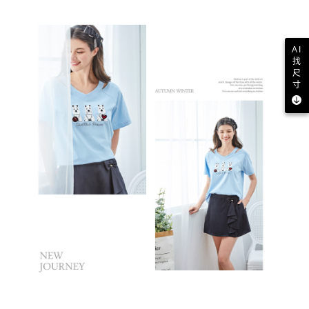
AI
找
尺
寸