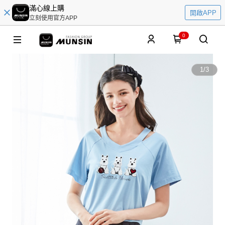
滿心線上購
開啟APP
立刻使用官方APP
0
1
/
3