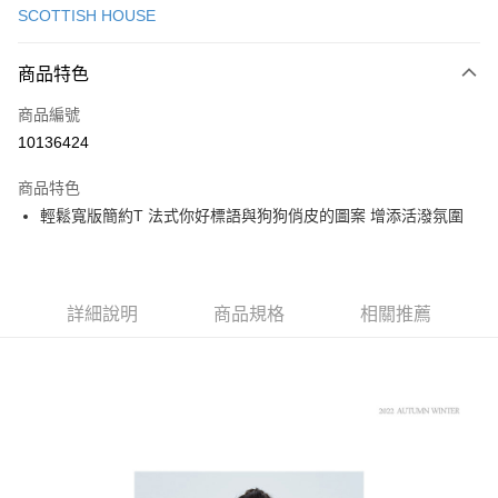
SCOTTISH HOUSE
超商取貨付款
商品特色
LINE Pay
商品編號
Apple Pay
10136424
街口支付
商品特色
悠遊付
輕鬆寬版簡約T 法式你好標語與狗狗俏皮的圖案 增添活潑氛圍
大哥付你分期
相關說明
【大哥付你分期使用說明】
AFTEE先享後付
1.本服務由台灣大哥大提供，台灣大哥大用戶可立即使用無須另外申請。
詳細說明
商品規格
相關推薦
2.付款方式選擇「大哥付你分期」，訂單成立後會自動跳轉到大哥付的交易
相關說明
流程，驗證手機門號後，選擇欲分期的期數、繳款截止日，確認付款後即完
【關於「AFTEE先享後付」】
成交易。
ATM付款
AFTEE先享後付是「在收到商品之後才付款」的支付方式。 讓您購物簡單
3.實際核准額度、可分期數及費用金額請依後續交易確認頁面所載為準。
便利好安心！
4.訂單成立30分鐘內，如未前往確認交易或遇審核未通過，訂單將自動取
１．簡單：不需註冊會員、不需綁卡、不需儲值。
運送方式
消。如遇「轉專審核」未通過狀況，表示未達大哥付你分期系統評分，恕無
２．便利：只要手機號碼，簡訊認證，即可結帳。
法說明評估內容。
３．安心：先確認商品／服務後，再付款。
全家取貨付款
【繳款方式說明】
1.分期款項不併入電信帳單，「大哥付你分期」於每月結算日後寄送繳費提