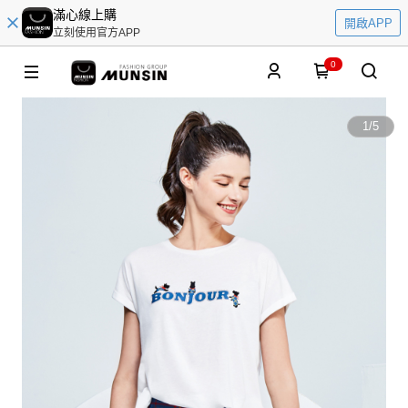
滿心線上購
開啟APP
立刻使用官方APP
0
1
/
5