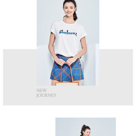
免運費
【「AFTEE先享後付」結帳流程】
醒簡訊。
１．於結帳方式選擇「AFTEE先享後付」後，將跳轉至「AFTEE先享後付」
2.透過簡訊連結打開帳單後，可選擇「超商條碼／台灣大直營門市／銀行轉
付款後全家取貨
結帳頁面，進行簡訊認證並確認金額後，即可完成結帳。
帳／街口支付／iPASS MONEY」等通路繳費。
２．訂單成立數日內，您將收到繳費通知簡訊。
免運費
３．收到繳費通知簡訊後14天內，點擊此簡訊中的連結，可透過四大超商／
【注意事項】
ATM／網路銀行／等多元方式進行付款，方視為交易完成。
萊爾富取貨付款
1.本服務係由「台灣大哥大股份有限公司」（以下簡稱本公司）所提供，讓
※ 請注意：結帳手續完成當下不需立刻繳費，但若您需要取消訂單，請聯絡
用戶於交易時，得透過本服務購買商品或服務，並由商店將買賣／分期付款
免運費
購買商品的店家。未經商家同意取消之訂單仍視為有效，需透過AFTEE先享
買賣價金債權讓與本公司後，依約使用本公司帳單繳交帳款。
後付繳納相關費用。
2.基於同意付款使用「大哥付你分期」之契約關係目的，商店將以您的個人
付款後萊爾富取貨
※ 交易是否成功請以「AFTEE先享後付 」之結帳頁面顯示為準，若有關於
資料（包含姓名、電話或地址）提供予台灣大哥大進項蒐集、處理及利用，
是否繳費成功／繳費後需取消欲退款等相關疑問，請聯繫「AFTEE先享後付
免運費
由本公司與您本人進行分期帳單所需資料之確認、核對及更正。
客戶支援中心」
https://netprotections.freshdesk.com/support/home
3.完整用戶服務條款，請詳閱以下連結：
https://oppay.tw/userRule
7-11取貨付款
【注意事項】
１．透過由恩沛科技股份有限公司提供之「AFTEE先享後付」服務完成之交
免運費
易，需依本服務之必要範圍內提供個人資料，並將交易相關給付款項請求債
權轉讓予恩沛科技股份有限公司。
付款後7-11取貨
２．關於個人資料處理事宜，請瀏覽以下網址：
免運費
https://aftee.tw/terms/#terms3
３．未成年的使用者請事先徵得法定代理人或監護人之同意方可使用
宅配
「AFTEE先享後付」，若未經同意申辦者引起之損失，本公司不負相關責
任。
免運費
４．使用「AFTEE先享後付」時，將依據個別帳號之用戶狀況，依本公司即
時審查核予不同之上限額度；若仍有額度不足之情形，本公司將視審查結果
離島宅配
請求用戶進行身份認證。