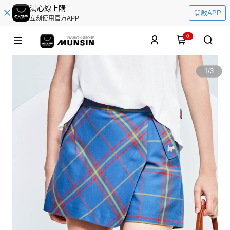
滿心線上購
開啟APP
立刻使用官方APP
0
1
/
3