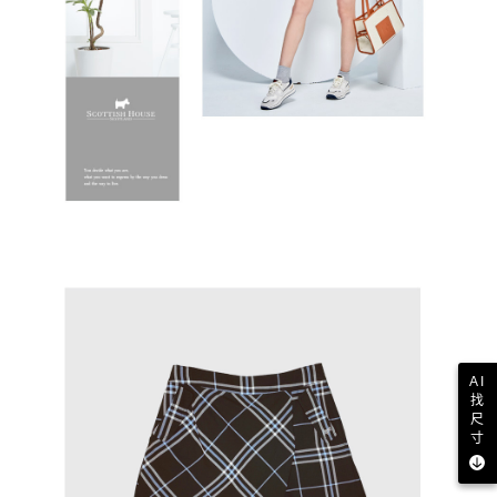
AI
找
尺
寸