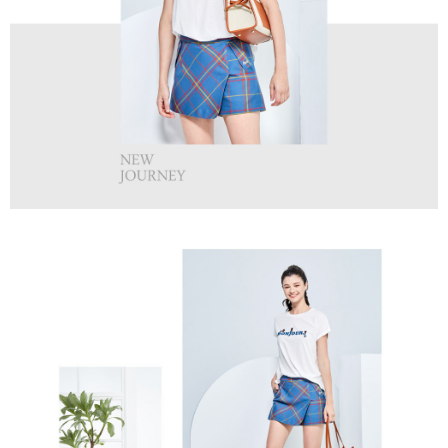
買賣價金債權讓與本公司後，依約使用本公司帳單繳交帳款。
後付繳納相關費用。
2.基於同意付款使用「大哥付你分期」之契約關係目的，商店將以您的個人
付款後萊爾富取貨
※ 交易是否成功請以「AFTEE先享後付 」之結帳頁面顯示為準，若有關於
資料（包含姓名、電話或地址）提供予台灣大哥大進項蒐集、處理及利用，
是否繳費成功／繳費後需取消欲退款等相關疑問，請聯繫「AFTEE先享後付
免運費
由本公司與您本人進行分期帳單所需資料之確認、核對及更正。
客戶支援中心」
https://netprotections.freshdesk.com/support/home
3.完整用戶服務條款，請詳閱以下連結：
https://oppay.tw/userRule
7-11取貨付款
【注意事項】
１．透過由恩沛科技股份有限公司提供之「AFTEE先享後付」服務完成之交
免運費
易，需依本服務之必要範圍內提供個人資料，並將交易相關給付款項請求債
權轉讓予恩沛科技股份有限公司。
付款後7-11取貨
２．關於個人資料處理事宜，請瀏覽以下網址：
免運費
https://aftee.tw/terms/#terms3
３．未成年的使用者請事先徵得法定代理人或監護人之同意方可使用
宅配
「AFTEE先享後付」，若未經同意申辦者引起之損失，本公司不負相關責
任。
免運費
４．使用「AFTEE先享後付」時，將依據個別帳號之用戶狀況，依本公司即
時審查核予不同之上限額度；若仍有額度不足之情形，本公司將視審查結果
離島宅配
請求用戶進行身份認證。
免運費
５．嚴禁一人註冊多個帳號或使用他人資訊註冊。若發現惡意使用之情形，
恩沛科技股份有限公司將有權停止該用戶之使用額度並採取法律行動。