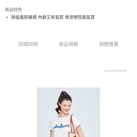
街口支付
商品特色
悠遊付
英倫風短褲裙 內斂又有氣質 增添學院風氣質
大哥付你分期
相關說明
【大哥付你分期使用說明】
AFTEE先享後付
1.本服務由台灣大哥大提供，台灣大哥大用戶可立即使用無須另外申請。
詳細說明
商品規格
相關推薦
2.付款方式選擇「大哥付你分期」，訂單成立後會自動跳轉到大哥付的交易
相關說明
流程，驗證手機門號後，選擇欲分期的期數、繳款截止日，確認付款後即完
【關於「AFTEE先享後付」】
成交易。
ATM付款
AFTEE先享後付是「在收到商品之後才付款」的支付方式。 讓您購物簡單
3.實際核准額度、可分期數及費用金額請依後續交易確認頁面所載為準。
便利好安心！
4.訂單成立30分鐘內，如未前往確認交易或遇審核未通過，訂單將自動取
１．簡單：不需註冊會員、不需綁卡、不需儲值。
運送方式
消。如遇「轉專審核」未通過狀況，表示未達大哥付你分期系統評分，恕無
２．便利：只要手機號碼，簡訊認證，即可結帳。
法說明評估內容。
３．安心：先確認商品／服務後，再付款。
全家取貨付款
【繳款方式說明】
1.分期款項不併入電信帳單，「大哥付你分期」於每月結算日後寄送繳費提
免運費
【「AFTEE先享後付」結帳流程】
醒簡訊。
１．於結帳方式選擇「AFTEE先享後付」後，將跳轉至「AFTEE先享後付」
2.透過簡訊連結打開帳單後，可選擇「超商條碼／台灣大直營門市／銀行轉
付款後全家取貨
結帳頁面，進行簡訊認證並確認金額後，即可完成結帳。
帳／街口支付／iPASS MONEY」等通路繳費。
２．訂單成立數日內，您將收到繳費通知簡訊。
免運費
３．收到繳費通知簡訊後14天內，點擊此簡訊中的連結，可透過四大超商／
【注意事項】
ATM／網路銀行／等多元方式進行付款，方視為交易完成。
萊爾富取貨付款
1.本服務係由「台灣大哥大股份有限公司」（以下簡稱本公司）所提供，讓
※ 請注意：結帳手續完成當下不需立刻繳費，但若您需要取消訂單，請聯絡
用戶於交易時，得透過本服務購買商品或服務，並由商店將買賣／分期付款
免運費
購買商品的店家。未經商家同意取消之訂單仍視為有效，需透過AFTEE先享