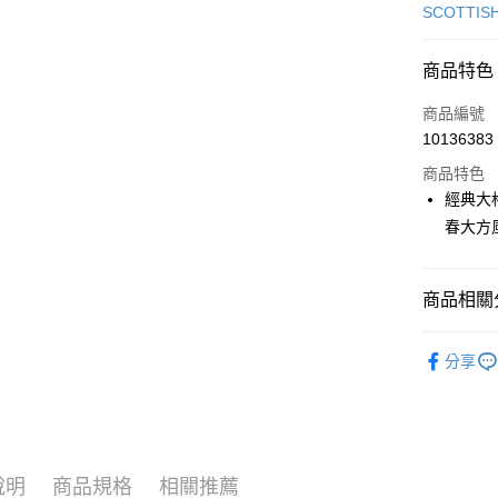
信用卡一
SCOTTIS
超商取貨
商品特色
LINE Pay
商品編號
Apple Pay
10136383
商品特色
街口支付
經典大
悠遊付
春大方
大哥付你
相關說明
商品相關分
【大哥付
AFTEE先
1.本服務
🎀 SCOTT
2.付款方
相關說明
分享
流程，驗
【關於「A
🎀 SCOTT
ATM付款
完成交易
AFTEE
3.實際核
便利好安
▶女裝
4.訂單成
１．簡單
消。如遇
２．便利
📍本月精
運送方式
無法說明
３．安心
說明
商品規格
相關推薦
【繳款方