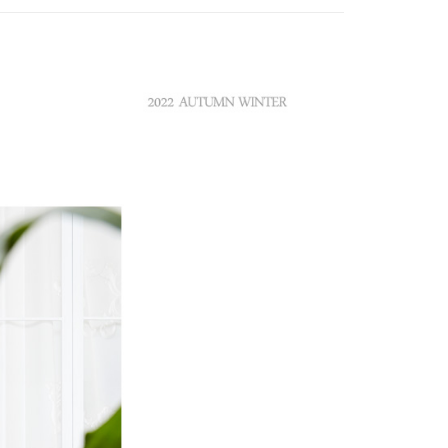
付款
項不併入電信帳單，「大哥付你分期」於每月結算日後寄送繳費提
EE先享後付」結帳流程】
方式選擇「AFTEE先享後付」後，將跳轉至「AFTEE先享後
訊連結打開帳單後，可選擇「超商條碼／台灣大直營門市／銀行轉
頁面，進行簡訊認證並確認金額後，即可完成結帳。
付／iPASS MONEY」等通路繳費。
家取貨
成立數日內，您將收到繳費通知簡訊。
費通知簡訊後14天內，點擊此簡訊中的連結，可透過四大超商
項】
網路銀行／等多元方式進行付款，方視為交易完成。
係由「台灣大哥大股份有限公司」（以下簡稱本公司）所提供，讓
：結帳手續完成當下不需立刻繳費，但若您需要取消訂單，請聯
貨付款
易時，得透過本服務購買商品或服務，並由商店將買賣／分期付
的店家。未經商家同意取消之訂單仍視為有效，需透過AFTEE
金債權讓與本公司後，依約使用本公司帳單繳交帳款。
繳納相關費用。
意付款使用「大哥付你分期」之契約關係目的，商店將以您的個人
否成功請以「AFTEE先享後付 」之結帳頁面顯示為準，若有關於
含姓名、電話或地址）提供予台灣大哥大進項蒐集、處理及利
功／繳費後需取消欲退款等相關疑問，請聯繫「AFTEE先享後
爾富取貨
公司與您本人進行分期帳單所需資料之確認、核對及更正。
援中心」
https://netprotections.freshdesk.com/support/home
戶服務條款，請詳閱以下連結：
https://oppay.tw/userRule
項】
付款
恩沛科技股份有限公司提供之「AFTEE先享後付」服務完成之
依本服務之必要範圍內提供個人資料，並將交易相關給付款項請
讓予恩沛科技股份有限公司。
個人資料處理事宜，請瀏覽以下網址：
1取貨
ee.tw/terms/#terms3
年的使用者請事先徵得法定代理人或監護人之同意方可使用
E先享後付」，若未經同意申辦者引起之損失，本公司不負相關責
AFTEE先享後付」時，將依據個別帳號之用戶狀況，依本公司
核予不同之上限額度；若仍有額度不足之情形，本公司將視審查
用戶進行身份認證。