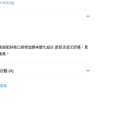
次付款
H HOUSE
付款
格搭配斜格口袋增加趣味變化設計,造型活潑又舒適，青
風格。
分期
類 (4)
你分期使用說明】
享後付
由台灣大哥大提供，台灣大哥大用戶可立即使用無須另外申請。
ISH HOUSE
🔥 OUTLET特惠專區
式選擇「大哥付你分期」，訂單成立後會自動跳轉到大哥付的交易
客服
證手機門號後，選擇欲分期的期數、繳款截止日，確認付款後即
FTEE先享後付」】
ISH HOUSE
下著｜褲裝
。
先享後付是「在收到商品之後才付款」的支付方式。 讓您購物簡單
准額度、可分期數及費用金額請依後續交易確認頁面所載為準。
心！
褲裝
短褲
立30分鐘內，如未前往確認交易或遇審核未通過，訂單將自動取
：不需註冊會員、不需綁卡、不需儲值。
「轉專審核」未通過狀況，表示未達大哥付你分期系統評分，恕
：只要手機號碼，簡訊認證，即可結帳。
選｜精選3折起
🏵️SCOTTISH HOUSE｜專區3折起
評估內容。
：先確認商品／服務後，再付款。
式說明】