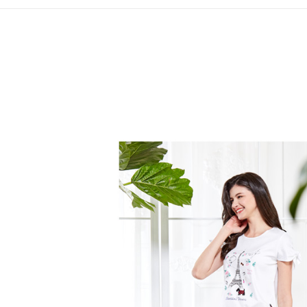
全家取貨
1.分期款
【「AFT
醒簡訊。
免運費
１．於結帳
2.透過簡
付」結帳
帳／街口支
付款後全
２．訂單
３．收到繳
免運費
【注意事
／ATM／
1.本服務
※ 請注意
萊爾富取
用戶於交
絡購買商品
款買賣價
先享後付
免運費
2.基於同
※ 交易是
資料（包
是否繳費成
付款後萊
用，由本
付客戶支
免運費
3.完整用
【注意事
7-11取貨
１．透過由
交易，需
免運費
求債權轉
２．關於
付款後7-1
https://aft
免運費
３．未成
「AFTE
宅配
任。
４．使用「
免運費
即時審查
結果請求