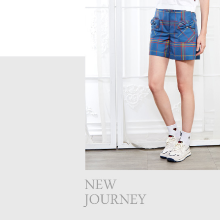
離島宅配
５．嚴禁
免運費
形，恩沛
動。