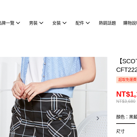
品牌一覽
男裝
女裝
配件
熱銷話題
購物說
【SCO
CFT22
超取免運費
NT$1,
NT$3,680
顏色：黑
尺寸