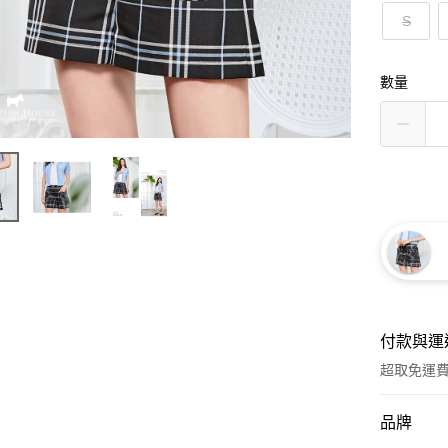
S
數量
付款與運
超取免運
付款方式
品牌