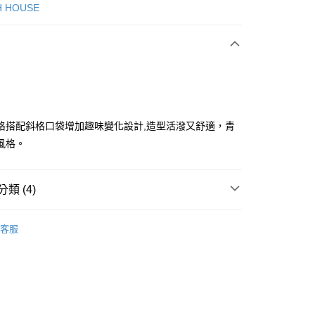
次付款
H HOUSE
付款
格搭配斜格口袋增加趣味變化設計,造型活潑又舒適，青
風格。
分期
類 (4)
你分期使用說明】
享後付
由台灣大哥大提供，台灣大哥大用戶可立即使用無須另外申請。
ISH HOUSE
🔥 OUTLET特惠專區
式選擇「大哥付你分期」，訂單成立後會自動跳轉到大哥付的交易
客服
證手機門號後，選擇欲分期的期數、繳款截止日，確認付款後即
FTEE先享後付」】
ISH HOUSE
下著｜褲裝
。
先享後付是「在收到商品之後才付款」的支付方式。 讓您購物簡單
准額度、可分期數及費用金額請依後續交易確認頁面所載為準。
心！
褲裝
短褲
立30分鐘內，如未前往確認交易或遇審核未通過，訂單將自動取
：不需註冊會員、不需綁卡、不需儲值。
「轉專審核」未通過狀況，表示未達大哥付你分期系統評分，恕
：只要手機號碼，簡訊認證，即可結帳。
選｜精選3折起
🏵️SCOTTISH HOUSE｜專區3折起
評估內容。
：先確認商品／服務後，再付款。
式說明】