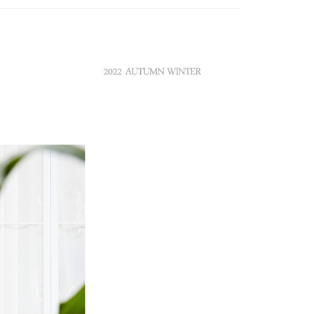
付款
項不併入電信帳單，「大哥付你分期」於每月結算日後寄送繳費提
EE先享後付」結帳流程】
方式選擇「AFTEE先享後付」後，將跳轉至「AFTEE先享後
訊連結打開帳單後，可選擇「超商條碼／台灣大直營門市／銀行轉
頁面，進行簡訊認證並確認金額後，即可完成結帳。
付／iPASS MONEY」等通路繳費。
家取貨
成立數日內，您將收到繳費通知簡訊。
費通知簡訊後14天內，點擊此簡訊中的連結，可透過四大超商
項】
網路銀行／等多元方式進行付款，方視為交易完成。
係由「台灣大哥大股份有限公司」（以下簡稱本公司）所提供，讓
：結帳手續完成當下不需立刻繳費，但若您需要取消訂單，請聯
貨付款
易時，得透過本服務購買商品或服務，並由商店將買賣／分期付
的店家。未經商家同意取消之訂單仍視為有效，需透過AFTEE
金債權讓與本公司後，依約使用本公司帳單繳交帳款。
繳納相關費用。
意付款使用「大哥付你分期」之契約關係目的，商店將以您的個人
否成功請以「AFTEE先享後付 」之結帳頁面顯示為準，若有關於
含姓名、電話或地址）提供予台灣大哥大進項蒐集、處理及利
功／繳費後需取消欲退款等相關疑問，請聯繫「AFTEE先享後
爾富取貨
公司與您本人進行分期帳單所需資料之確認、核對及更正。
援中心」
https://netprotections.freshdesk.com/support/home
戶服務條款，請詳閱以下連結：
https://oppay.tw/userRule
項】
付款
恩沛科技股份有限公司提供之「AFTEE先享後付」服務完成之
依本服務之必要範圍內提供個人資料，並將交易相關給付款項請
讓予恩沛科技股份有限公司。
個人資料處理事宜，請瀏覽以下網址：
1取貨
ee.tw/terms/#terms3
年的使用者請事先徵得法定代理人或監護人之同意方可使用
E先享後付」，若未經同意申辦者引起之損失，本公司不負相關責
AFTEE先享後付」時，將依據個別帳號之用戶狀況，依本公司
核予不同之上限額度；若仍有額度不足之情形，本公司將視審查
用戶進行身份認證。