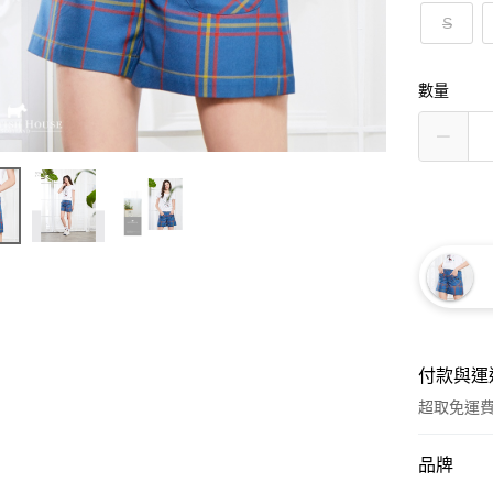
S
數量
付款與運
超取免運
付款方式
品牌