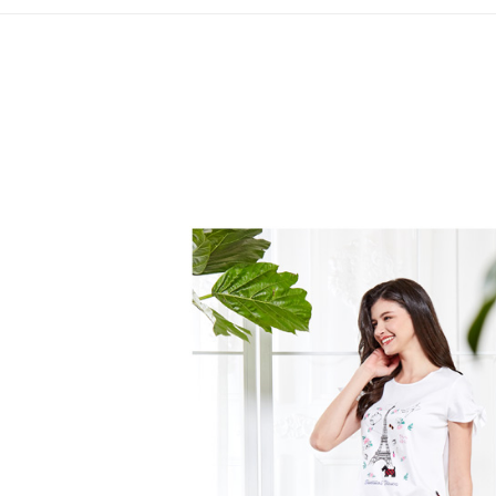
全家取貨
1.分期款
【「AFT
醒簡訊。
免運費
１．於結帳
2.透過簡
付」結帳
帳／街口支
付款後全
２．訂單
３．收到繳
免運費
【注意事
／ATM／
1.本服務
※ 請注意
萊爾富取
用戶於交
絡購買商品
款買賣價
先享後付
免運費
2.基於同
※ 交易是
資料（包
是否繳費成
付款後萊
用，由本
付客戶支
免運費
3.完整用
【注意事
7-11取貨
１．透過由
交易，需
免運費
求債權轉
２．關於
付款後7-1
https://aft
免運費
３．未成
「AFTE
宅配
任。
４．使用「
免運費
即時審查
結果請求