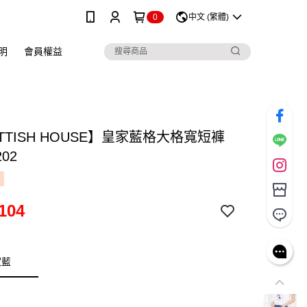
0
中文 (繁體)
明
會員權益
TTISH HOUSE】皇家藍格大格寬短褲
202
104
家藍