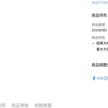
信用卡一
SCOTTIS
超商取貨
商品特色
LINE Pay
商品編號
Apple Pay
10136382
商品特色
街口支付
經典大
悠遊付
春大方
大哥付你
相關說明
商品相關分
【大哥付
AFTEE先
1.本服務
🎀 SCOTT
2.付款方
相關說明
分享
流程，驗
【關於「A
🎀 SCOTT
ATM付款
完成交易
AFTEE
3.實際核
便利好安
▶女裝
4.訂單成
１．簡單
消。如遇
２．便利
📍本月精
運送方式
無法說明
３．安心
說明
商品規格
相關推薦
【繳款方