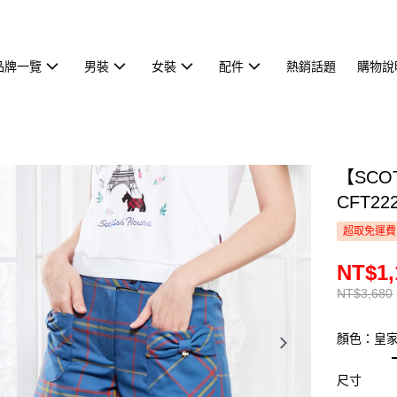
品牌一覽
男裝
女裝
配件
熱銷話題
購物說
【SCO
CFT22
超取免運費
NT$1,
NT$3,680
顏色：皇
尺寸