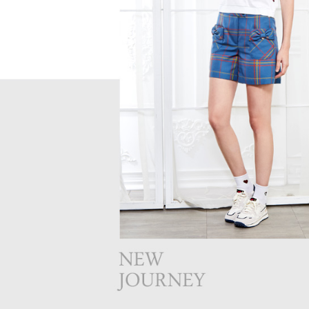
離島宅配
５．嚴禁
免運費
形，恩沛
動。