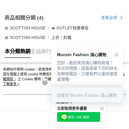
商品相關分類 (4)
查看全部
🎀 SCOTTISH HOUSE
🔥 OUTLET特惠專區
🎀 SCOTTISH HOUSE
上衣｜針織
本分類熱銷
全站排行
Munsin Fashion 滿心購物
您好，歡迎來到滿心購物商城！
有任何問題，請直接留下您的姓名
本網站中使用 cookie，欲查詢有關本網站使用 cookie 方式之詳情，及若您不希
及聯絡電話，方便我們以最快速度
熱門標籤
望在電腦上使用 cookie 時應如何變更電腦的 cookie 設定，請參閱本網站「
隱私
處理喔~
權條款
」之 Cookie 聲明。您繼續使用本網站即表示您同意本公司得按本網站使
用條款之 Cookie 聲明使用 cookie。
了解更多 >
回覆至 Munsin Fashion 滿心購物
我知道了
立即取得更多優惠
綁定 LINE 帳號