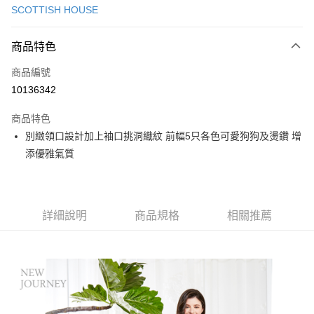
SCOTTISH HOUSE
超商取貨付款
商品特色
LINE Pay
商品編號
Apple Pay
10136342
街口支付
商品特色
悠遊付
別緻領口設計加上袖口挑洞織紋 前幅5只各色可愛狗狗及燙鑽 增
大哥付你分期
添優雅氣質
相關說明
【大哥付你分期使用說明】
AFTEE先享後付
1.本服務由台灣大哥大提供，台灣大哥大用戶可立即使用無須另外申請。
2.付款方式選擇「大哥付你分期」，訂單成立後會自動跳轉到大哥付的交易
相關說明
詳細說明
商品規格
相關推薦
流程，驗證手機門號後，選擇欲分期的期數、繳款截止日，確認付款後即完
【關於「AFTEE先享後付」】
成交易。
ATM付款
AFTEE先享後付是「在收到商品之後才付款」的支付方式。 讓您購物簡單
3.實際核准額度、可分期數及費用金額請依後續交易確認頁面所載為準。
便利好安心！
4.訂單成立30分鐘內，如未前往確認交易或遇審核未通過，訂單將自動取
１．簡單：不需註冊會員、不需綁卡、不需儲值。
運送方式
消。如遇「轉專審核」未通過狀況，表示未達大哥付你分期系統評分，恕無
２．便利：只要手機號碼，簡訊認證，即可結帳。
法說明評估內容。
３．安心：先確認商品／服務後，再付款。
全家取貨付款
【繳款方式說明】
1.分期款項不併入電信帳單，「大哥付你分期」於每月結算日後寄送繳費提