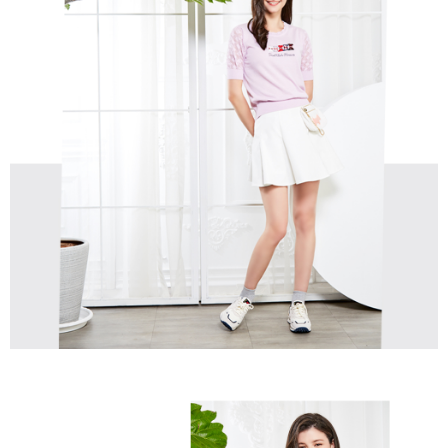
免運費
【「AFTEE先享後付」結帳流程】
醒簡訊。
１．於結帳方式選擇「AFTEE先享後付」後，將跳轉至「AFTEE先享後付」
2.透過簡訊連結打開帳單後，可選擇「超商條碼／台灣大直營門市／銀行轉
付款後全家取貨
結帳頁面，進行簡訊認證並確認金額後，即可完成結帳。
帳／街口支付／iPASS MONEY」等通路繳費。
２．訂單成立數日內，您將收到繳費通知簡訊。
免運費
３．收到繳費通知簡訊後14天內，點擊此簡訊中的連結，可透過四大超商／
【注意事項】
ATM／網路銀行／等多元方式進行付款，方視為交易完成。
萊爾富取貨付款
1.本服務係由「台灣大哥大股份有限公司」（以下簡稱本公司）所提供，讓
※ 請注意：結帳手續完成當下不需立刻繳費，但若您需要取消訂單，請聯絡
用戶於交易時，得透過本服務購買商品或服務，並由商店將買賣／分期付款
免運費
購買商品的店家。未經商家同意取消之訂單仍視為有效，需透過AFTEE先享
買賣價金債權讓與本公司後，依約使用本公司帳單繳交帳款。
後付繳納相關費用。
2.基於同意付款使用「大哥付你分期」之契約關係目的，商店將以您的個人
付款後萊爾富取貨
※ 交易是否成功請以「AFTEE先享後付 」之結帳頁面顯示為準，若有關於
資料（包含姓名、電話或地址）提供予台灣大哥大進項蒐集、處理及利用，
是否繳費成功／繳費後需取消欲退款等相關疑問，請聯繫「AFTEE先享後付
免運費
由本公司與您本人進行分期帳單所需資料之確認、核對及更正。
客戶支援中心」
https://netprotections.freshdesk.com/support/home
3.完整用戶服務條款，請詳閱以下連結：
https://oppay.tw/userRule
7-11取貨付款
【注意事項】
１．透過由恩沛科技股份有限公司提供之「AFTEE先享後付」服務完成之交
免運費
易，需依本服務之必要範圍內提供個人資料，並將交易相關給付款項請求債
權轉讓予恩沛科技股份有限公司。
付款後7-11取貨
２．關於個人資料處理事宜，請瀏覽以下網址：
免運費
https://aftee.tw/terms/#terms3
３．未成年的使用者請事先徵得法定代理人或監護人之同意方可使用
宅配
「AFTEE先享後付」，若未經同意申辦者引起之損失，本公司不負相關責
任。
免運費
４．使用「AFTEE先享後付」時，將依據個別帳號之用戶狀況，依本公司即
時審查核予不同之上限額度；若仍有額度不足之情形，本公司將視審查結果
離島宅配
請求用戶進行身份認證。