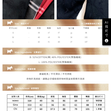
AI
找
尺
寸