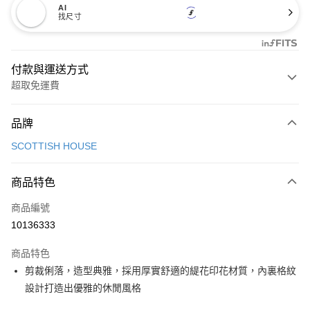
AI
找尺寸
付款與運送方式
超取免運費
付款方式
品牌
信用卡一次付款
SCOTTISH HOUSE
超商取貨付款
商品特色
LINE Pay
商品編號
Apple Pay
10136333
街口支付
商品特色
悠遊付
剪裁俐落，造型典雅，採用厚實舒適的緹花印花材質，內裏格紋
大哥付你分期
設計打造出優雅的休閒風格
相關說明