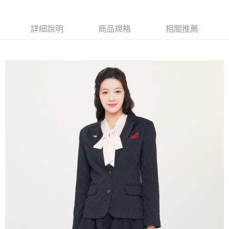
【大哥付你分期使用說明】
AFTEE先享後付
1.本服務由台灣大哥大提供，台灣大哥大用戶可立即使用無須另外申請。
2.付款方式選擇「大哥付你分期」，訂單成立後會自動跳轉到大哥付的交易
相關說明
詳細說明
商品規格
相關推薦
流程，驗證手機門號後，選擇欲分期的期數、繳款截止日，確認付款後即完
【關於「AFTEE先享後付」】
成交易。
ATM付款
AFTEE先享後付是「在收到商品之後才付款」的支付方式。 讓您購物簡單
3.實際核准額度、可分期數及費用金額請依後續交易確認頁面所載為準。
便利好安心！
4.訂單成立30分鐘內，如未前往確認交易或遇審核未通過，訂單將自動取
１．簡單：不需註冊會員、不需綁卡、不需儲值。
運送方式
消。如遇「轉專審核」未通過狀況，表示未達大哥付你分期系統評分，恕無
２．便利：只要手機號碼，簡訊認證，即可結帳。
法說明評估內容。
３．安心：先確認商品／服務後，再付款。
全家取貨付款
【繳款方式說明】
1.分期款項不併入電信帳單，「大哥付你分期」於每月結算日後寄送繳費提
免運費
【「AFTEE先享後付」結帳流程】
醒簡訊。
１．於結帳方式選擇「AFTEE先享後付」後，將跳轉至「AFTEE先享後付」
2.透過簡訊連結打開帳單後，可選擇「超商條碼／台灣大直營門市／銀行轉
付款後全家取貨
結帳頁面，進行簡訊認證並確認金額後，即可完成結帳。
帳／街口支付／iPASS MONEY」等通路繳費。
２．訂單成立數日內，您將收到繳費通知簡訊。
免運費
３．收到繳費通知簡訊後14天內，點擊此簡訊中的連結，可透過四大超商／
【注意事項】
ATM／網路銀行／等多元方式進行付款，方視為交易完成。
萊爾富取貨付款
1.本服務係由「台灣大哥大股份有限公司」（以下簡稱本公司）所提供，讓
※ 請注意：結帳手續完成當下不需立刻繳費，但若您需要取消訂單，請聯絡
用戶於交易時，得透過本服務購買商品或服務，並由商店將買賣／分期付款
免運費
購買商品的店家。未經商家同意取消之訂單仍視為有效，需透過AFTEE先享
買賣價金債權讓與本公司後，依約使用本公司帳單繳交帳款。
後付繳納相關費用。
2.基於同意付款使用「大哥付你分期」之契約關係目的，商店將以您的個人
付款後萊爾富取貨
※ 交易是否成功請以「AFTEE先享後付 」之結帳頁面顯示為準，若有關於
資料（包含姓名、電話或地址）提供予台灣大哥大進項蒐集、處理及利用，
是否繳費成功／繳費後需取消欲退款等相關疑問，請聯繫「AFTEE先享後付
免運費
由本公司與您本人進行分期帳單所需資料之確認、核對及更正。
客戶支援中心」
https://netprotections.freshdesk.com/support/home
3.完整用戶服務條款，請詳閱以下連結：
https://oppay.tw/userRule
7-11取貨付款
【注意事項】