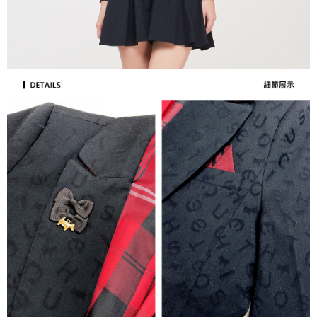
１．透過由恩沛科技股份有限公司提供之「AFTEE先享後付」服務完成之交
免運費
易，需依本服務之必要範圍內提供個人資料，並將交易相關給付款項請求債
權轉讓予恩沛科技股份有限公司。
付款後7-11取貨
２．關於個人資料處理事宜，請瀏覽以下網址：
免運費
https://aftee.tw/terms/#terms3
３．未成年的使用者請事先徵得法定代理人或監護人之同意方可使用
宅配
「AFTEE先享後付」，若未經同意申辦者引起之損失，本公司不負相關責
任。
免運費
４．使用「AFTEE先享後付」時，將依據個別帳號之用戶狀況，依本公司即
時審查核予不同之上限額度；若仍有額度不足之情形，本公司將視審查結果
離島宅配
請求用戶進行身份認證。
免運費
５．嚴禁一人註冊多個帳號或使用他人資訊註冊。若發現惡意使用之情形，
恩沛科技股份有限公司將有權停止該用戶之使用額度並採取法律行動。