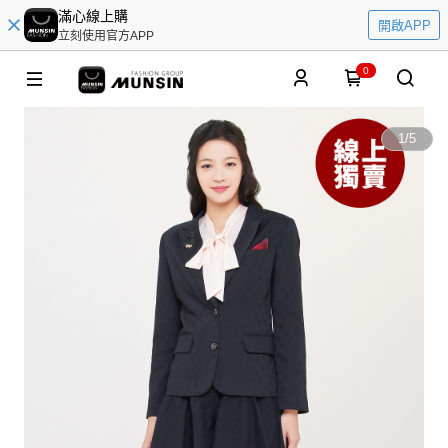
滿心線上購
開啟APP
立刻使用官方APP
0
1
/
5