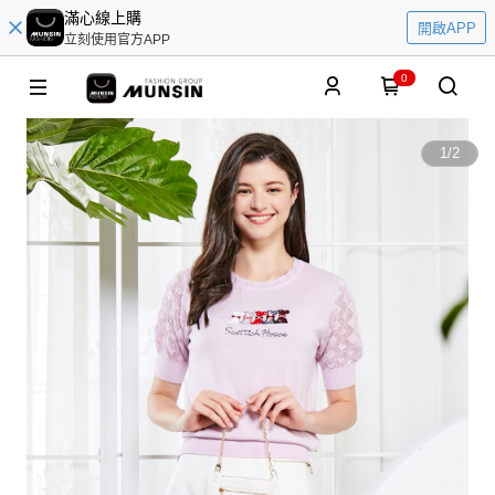
滿心線上購
開啟APP
立刻使用官方APP
0
1
/
2