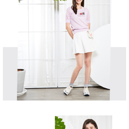
免運費
【「AFTEE先享後付」結帳流程】
醒簡訊。
１．於結帳方式選擇「AFTEE先享後付」後，將跳轉至「AFTEE先享後付」
2.透過簡訊連結打開帳單後，可選擇「超商條碼／台灣大直營門市／銀行轉
付款後全家取貨
結帳頁面，進行簡訊認證並確認金額後，即可完成結帳。
帳／街口支付／iPASS MONEY」等通路繳費。
２．訂單成立數日內，您將收到繳費通知簡訊。
免運費
３．收到繳費通知簡訊後14天內，點擊此簡訊中的連結，可透過四大超商／
【注意事項】
ATM／網路銀行／等多元方式進行付款，方視為交易完成。
萊爾富取貨付款
1.本服務係由「台灣大哥大股份有限公司」（以下簡稱本公司）所提供，讓
※ 請注意：結帳手續完成當下不需立刻繳費，但若您需要取消訂單，請聯絡
用戶於交易時，得透過本服務購買商品或服務，並由商店將買賣／分期付款
免運費
購買商品的店家。未經商家同意取消之訂單仍視為有效，需透過AFTEE先享
買賣價金債權讓與本公司後，依約使用本公司帳單繳交帳款。
後付繳納相關費用。
2.基於同意付款使用「大哥付你分期」之契約關係目的，商店將以您的個人
付款後萊爾富取貨
※ 交易是否成功請以「AFTEE先享後付 」之結帳頁面顯示為準，若有關於
資料（包含姓名、電話或地址）提供予台灣大哥大進項蒐集、處理及利用，
是否繳費成功／繳費後需取消欲退款等相關疑問，請聯繫「AFTEE先享後付
免運費
由本公司與您本人進行分期帳單所需資料之確認、核對及更正。
客戶支援中心」
https://netprotections.freshdesk.com/support/home
3.完整用戶服務條款，請詳閱以下連結：
https://oppay.tw/userRule
7-11取貨付款
【注意事項】
１．透過由恩沛科技股份有限公司提供之「AFTEE先享後付」服務完成之交
免運費
易，需依本服務之必要範圍內提供個人資料，並將交易相關給付款項請求債
權轉讓予恩沛科技股份有限公司。
付款後7-11取貨
２．關於個人資料處理事宜，請瀏覽以下網址：
免運費
https://aftee.tw/terms/#terms3
３．未成年的使用者請事先徵得法定代理人或監護人之同意方可使用
宅配
「AFTEE先享後付」，若未經同意申辦者引起之損失，本公司不負相關責
任。
免運費
４．使用「AFTEE先享後付」時，將依據個別帳號之用戶狀況，依本公司即
時審查核予不同之上限額度；若仍有額度不足之情形，本公司將視審查結果
離島宅配
請求用戶進行身份認證。