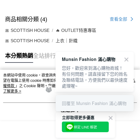
商品相關分類 (4)
查看全部
🎀 SCOTTISH HOUSE
🔥 OUTLET特惠專區
🎀 SCOTTISH HOUSE
上衣｜針織
本分類熱銷
全站排行
Munsin Fashion 滿心購物
您好，歡迎來到滿心購物商城！
有任何問題，請直接留下您的姓名
本網站中使用 cookie，欲查詢有關本網站使用 cookie 方式之詳情，及若您不希
及聯絡電話，方便我們以最快速度
熱門標籤
望在電腦上使用 cookie 時應如何變更電腦的 cookie 設定，請參閱本網站「
隱私
處理喔~
權條款
」之 Cookie 聲明。您繼續使用本網站即表示您同意本公司得按本網站使
用條款之 Cookie 聲明使用 cookie。
了解更多 >
回覆至 Munsin Fashion 滿心購物
我知道了
立即取得更多優惠
綁定 LINE 帳號