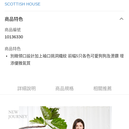
SCOTTISH HOUSE
超商取貨付款
商品特色
LINE Pay
商品編號
Apple Pay
10136330
街口支付
商品特色
悠遊付
別緻領口設計加上袖口挑洞織紋 前幅5只各色可愛狗狗及燙鑽 增
大哥付你分期
添優雅氣質
相關說明
【大哥付你分期使用說明】
AFTEE先享後付
1.本服務由台灣大哥大提供，台灣大哥大用戶可立即使用無須另外申請。
2.付款方式選擇「大哥付你分期」，訂單成立後會自動跳轉到大哥付的交易
相關說明
詳細說明
商品規格
相關推薦
流程，驗證手機門號後，選擇欲分期的期數、繳款截止日，確認付款後即完
【關於「AFTEE先享後付」】
成交易。
ATM付款
AFTEE先享後付是「在收到商品之後才付款」的支付方式。 讓您購物簡單
3.實際核准額度、可分期數及費用金額請依後續交易確認頁面所載為準。
便利好安心！
4.訂單成立30分鐘內，如未前往確認交易或遇審核未通過，訂單將自動取
１．簡單：不需註冊會員、不需綁卡、不需儲值。
運送方式
消。如遇「轉專審核」未通過狀況，表示未達大哥付你分期系統評分，恕無
２．便利：只要手機號碼，簡訊認證，即可結帳。
法說明評估內容。
３．安心：先確認商品／服務後，再付款。
全家取貨付款
【繳款方式說明】
1.分期款項不併入電信帳單，「大哥付你分期」於每月結算日後寄送繳費提